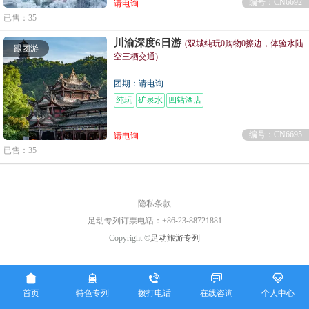
编号：CN6692
请电询
已售：35
川渝深度6日游
(双城纯玩0购物0擦边，体验水陆
跟团游
空三栖交通)
团期：请电询
纯玩
矿泉水
四钻酒店
编号：CN6695
请电询
已售：35
隐私条款
足动专列订票电话：+86-23-88721881
Copyright ©
足动旅游专列





首页
特色专列
拨打电话
在线咨询
个人中心