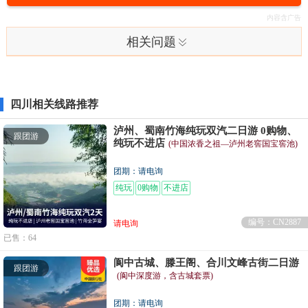
相关问题
四川相关线路推荐
泸州、蜀南竹海纯玩双汽二日游 0购物、
跟团游
纯玩不进店
(中国浓香之祖—泸州老窖国宝窖池)
团期：请电询
纯玩
0购物
不进店
编号：CN2887
请电询
已售：64
阆中古城、滕王阁、合川文峰古街二日游
跟团游
(阆中深度游，含古城套票)
团期：请电询