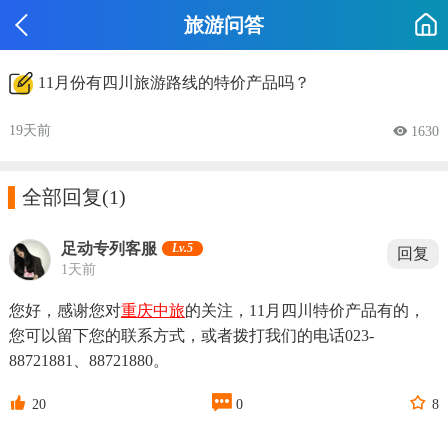
旅游问答
11月份有四川旅游路线的特价产品吗？
19天前
 1630

全部回复
(1)
足动专列客服
Lv.5
回复
1天前
您好，感谢您对
重庆中旅
的关注，11月四川特价产品有的，
您可以留下您的联系方式，或者拨打我们的电话023-
88721881、88721880。



20
0
8