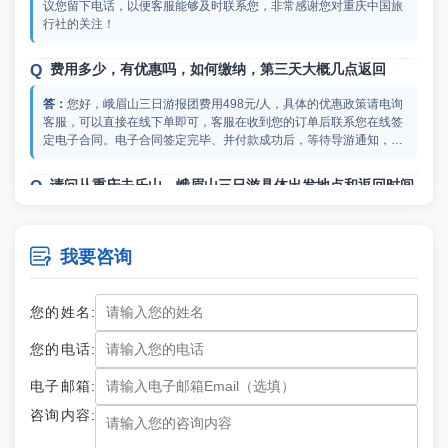
议您留下电话，以便客服能够及时联系您，非常感谢您对重庆中国旅
行社的关注！
费用多少，有优惠吗，如何缴纳，第三天大概几点返回
您好，峨眉山三日游报团费用498元/人，具体的优惠政策请电询
客服，可以直接在线下单即可，客服在收到您的订单后联系您在线签
定电子合同。电子合同签定完毕、并付款成功后，等待导游通知，导
游在出发前一天的19:00-21:00之间电话通知您第二天的上车时间和
地点，请注意保持电话畅通，如超过21:00未接到导游电话的，请立
请问从重庆去乐山、峨眉山三日游具体出发地点和返回时间
即与您的客服联系，非常感谢您对重庆中国旅行社的信任。
您好，在两路口贺龙雕像处集合出发（导游通知为准），出发前
一天19：00-21：00电话通知您具体的集合时间和地点，一般出发时

我要咨询
间是早上06：30左右，返程时抵达重庆是19点左右，非常感谢您对
重庆中国旅行社的关注。
您的姓名:
您的电话:
电子邮箱:
咨询内容: