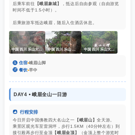
后乘车前往
【峨眉象城】
，抵达后自由参观（自由游览
时间不低于1.5小时）。
后乘旅游车抵达峨眉，随后入住酒店休息。
中国 四川 乐山大佛 邢欢
中国 四川 乐山 乐山大佛
中国 四川 乐山大佛 邢欢

住宿
▪
峨眉山脚

餐饮
▪
早中
DAY4 ⦁ 峨眉全山一日游

行程安排
今日开启中国佛教四大名山之一
【峨眉山】
全天游。
乘景区观光车至雷洞坪，步行1.5KM（40分钟左右）到
接引殿再步行至金顶
【峨眉金顶】
（金顶上整个游览时