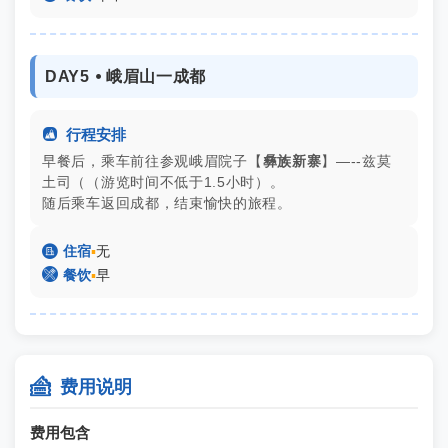
DAY5 ⦁ 峨眉山一成都

行程安排
早餐后，乘车前往参观峨眉院子【
彝族新寨
】—--兹莫
土司（（游览时间不低于1.5小时）。
随后乘车返回成都，结束愉快的旅程。

住宿
▪
无

餐饮
▪
早

费用说明
费用包含