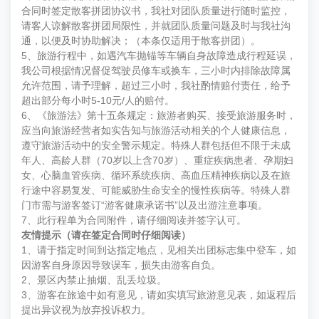
合同时签定散客拼团协议书，我社对团队质量进行随时监控，
请客人谅解散客拼团局限性，并就团队质量问题及时与我社沟
通，以便及时协助解决；（本条仅适用于散客拼团）。
5、旅游行程中，如遇汽车抛锚等车辆自身故障造成行程延误，
我公司根据情况督促驾驶员修车或换车，三小时内排除故障属
允许范围，请予理解，超过三小时，我社酌情赔付责任，给予
超出部分每小时5-10元/人的赔付。
6、《旅游法》第十五条规定：旅游者购买、接受旅游服务时，
应当向旅游经营者如实告知与旅游活动相关的个人健康信息，
遵守旅游活动中的安全警示规定。特殊人群包括但不限于未成
年人、高龄人群（70岁以上含70岁）、重症疾病患者、孕期妇
女、心脑血管疾病、循环系统疾病、高血压精神疾病以及在旅
行途中容易复发、可能威胁生命安全的慢性疾病等。特殊人群
门市需与游客签订“游客健康承诺书”以及出游注意事项。
7、此行程单为合同附件，请仔细阅读并签字认可。
友情提示（请在签定合同时仔细阅读）
1、请于指定时间到达指定地点，见相关出团标志集中登车，如
因游客自身原因导致误车，损失由游客自负。
2、景区内禁止抽烟、乱丢垃圾。
3、游客在旅途中如有意见，请如实填写旅游意见表，如返程后
提出异议视为放弃投诉权力。