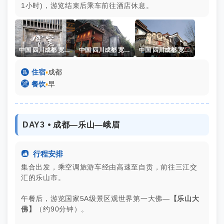
1小时)，游览结束后乘车前往酒店休息。
中国 四川成都 宽窄巷子
中国 四川成都 宽窄巷子
中国 四川成都 宽窄巷子

住宿
▪
成都

餐饮
▪
早
DAY3 ⦁ 成都—乐山—峨眉

行程安排
集合出发，乘空调旅游车经由高速至自贡，前往三江交
汇的乐山市。
午餐后，游览国家5A级景区观世界第一大佛—
【乐山大
佛】
（约90分钟）。