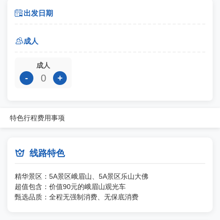

出发日期

成人
成人
-
+
特色
行程
费用
事项

线路特色
精华景区：5A景区峨眉山、5A景区乐山大佛
超值包含：价值90元的峨眉山观光车
甄选品质：全程无强制消费、无保底消费