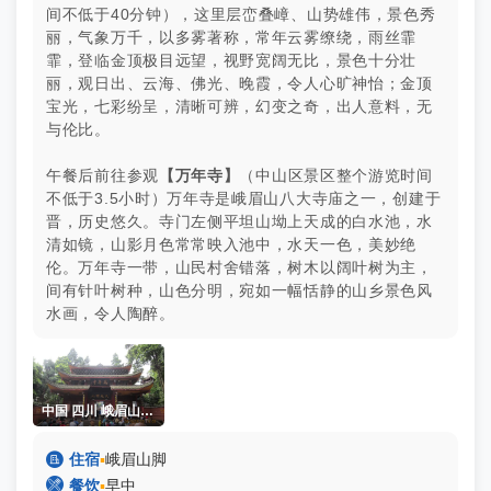
间不低于40分钟），这里层峦叠嶂、山势雄伟，景色秀
丽，气象万千，以多雾著称，常年云雾缭绕，雨丝霏
霏，登临金顶极目远望，视野宽阔无比，景色十分壮
丽，观日出、云海、佛光、晚霞，令人心旷神怡；金顶
宝光，七彩纷呈，清晰可辨，幻变之奇，出人意料，无
与伦比。
午餐后前往参观
【万年寺】
（中山区景区整个游览时间
不低于3.5小时）万年寺是峨眉山八大寺庙之一，创建于
晋，历史悠久。寺门左侧平坦山坳上天成的白水池，水
清如镜，山影月色常常映入池中，水天一色，美妙绝
伦。万年寺一带，山民村舍错落，树木以阔叶树为主，
间有针叶树种，山色分明，宛如一幅恬静的山乡景色风
水画，令人陶醉。
中国 四川 峨眉山 万年寺 邢欢

住宿
▪
峨眉山脚

餐饮
▪
早中