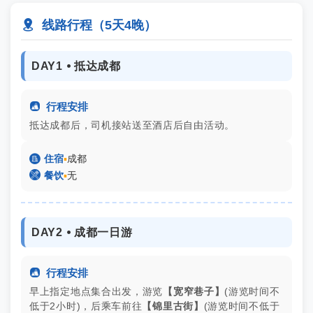

线路行程（5天4晚）
DAY1 ⦁ 抵达成都

行程安排
抵达成都后，司机接站送至酒店后自由活动。

住宿
▪
成都

餐饮
▪
无
DAY2 ⦁ 成都一日游

行程安排
早上指定地点集合出发，游览
【宽窄巷子】
(游览时间不
低于2小时)，后乘车前往
【锦里古街】
(游览时间不低于