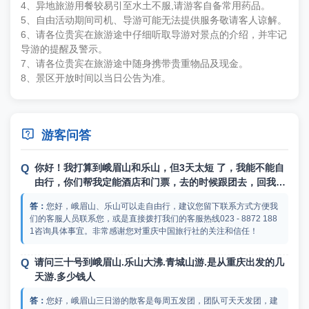
4、异地旅游用餐较易引至水土不服,请游客自备常用药品。
5、自由活动期间司机、导游可能无法提供服务敬请客人谅解。
6、请各位贵宾在旅游途中仔细听取导游对景点的介绍，并牢记
导游的提醒及警示。
7、请各位贵宾在旅游途中随身携带贵重物品及现金。
8、景区开放时间以当日公告为准。

游客问答
你好！我打算到峨眉山和乐山，但3天太短 了，我能不能自
由行，你们帮我定能酒店和门票，去的时候跟团去，回我们
自己回呢
您好，峨眉山、乐山可以走自由行，建议您留下联系方式方便我
们的客服人员联系您，或是直接拨打我们的客服热线023 - 8872 188
1咨询具体事宜。非常感谢您对重庆中国旅行社的关注和信任！
请问三十号到峨眉山.乐山大沸.青城山游.是从重庆出发的几
天游.多少钱人
您好，峨眉山三日游的散客是每周五发团，团队可天天发团，建