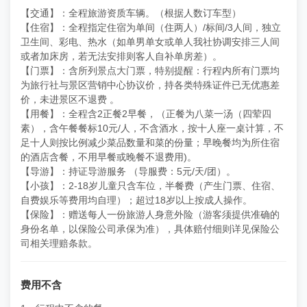
【交通】：全程旅游资质车辆。（根据人数订车型）
【住宿】：全程指定住宿为单间（住两人）/标间/3人间，独立
卫生间、彩电、热水（如单男单女或单人我社协调安排三人间
或者加床房，若无法安排则客人自补单房差）。
【门票】：含所列景点大门票，特别提醒：行程内所有门票均
为旅行社与景区营销中心协议价，持各类特殊证件已无优惠差
价，未进景区不退费 。
【用餐】：全程含2正餐2早餐，（正餐为八菜一汤（四荤四
素），含午餐餐标10元/人，不含酒水，按十人座一桌计算，不
足十人则按比例减少菜品数量和菜的份量；早晚餐均为所住宿
的酒店含餐，不用早餐或晚餐不退费用)。
【导游】：持证导游服务 （导服费：5元/天/团）。
【小孩】：2-18岁儿童只含车位，半餐费（产生门票、住宿、
自费娱乐等费用均自理）；超过18岁以上按成人操作。
【保险】：赠送每人一份旅游人身意外险（游客须提供准确的
身份名单，以保险公司承保为准），具体赔付细则详见保险公
司相关理赔条款。
费用不含