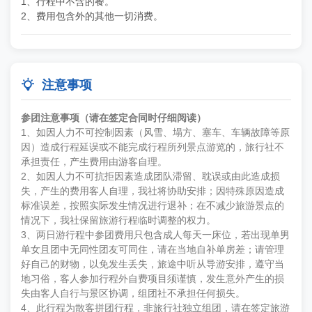
1、行程中不含的餐。
2、费用包含外的其他一切消费。

注意事项
参团注意事项（请在签定合同时仔细阅读）
1、如因人力不可控制因素（风雪、塌方、塞车、车辆故障等原
因）造成行程延误或不能完成行程所列景点游览的，旅行社不
承担责任，产生费用由游客自理。
2、如因人力不可抗拒因素造成团队滞留、耽误或由此造成损
失，产生的费用客人自理，我社将协助安排；因特殊原因造成
标准误差，按照实际发生情况进行退补；在不减少旅游景点的
情况下，我社保留旅游行程临时调整的权力。
3、两日游行程中参团费用只包含成人每天一床位，若出现单男
单女且团中无同性团友可同住，请在当地自补单房差；请管理
好自己的财物，以免发生丢失，旅途中听从导游安排，遵守当
地习俗，客人参加行程外自费项目须谨慎，发生意外产生的损
失由客人自行与景区协调，组团社不承担任何损失。
4、此行程为散客拼团行程，非旅行社独立组团，请在签定旅游