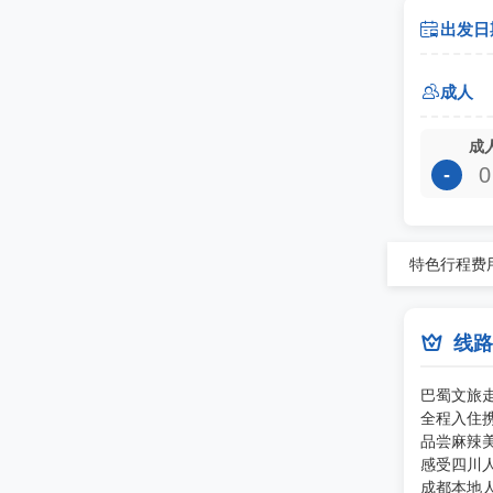

出发日

成人
成
-
特色
行程
费

线路
巴蜀文旅
全程入住
品尝麻辣
感受四川
成都本地