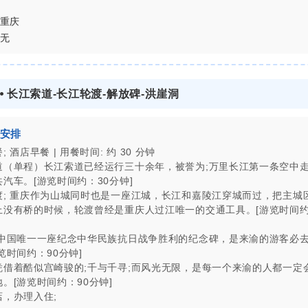
重庆
无
2 ⦁ 长江索道-长江轮渡-解放碑-洪崖洞
安排
 酒店早餐 | 用餐时间: 约 30 分钟
道（单程）长江索道已经运行三十余年，被誉为;万里长江第一条空中走
汽车。[游览时间约：30分钟]
渡; 重庆作为山城同时也是一座江城，长江和嘉陵江穿城而过，把主城
上没有桥的时候，轮渡曾经是重庆人过江唯一的交通工具。[游览时间约
;中国唯一一座纪念中华民族抗日战争胜利的纪念碑，是来渝的游客必
览时间约：90分钟]
凭借着酷似宫崎骏的;千与千寻;而风光无限，是每一个来渝的人都一定
。[游览时间约：90分钟]
店，办理入住;