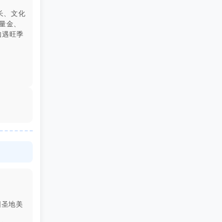
长、文化
量金、
如遇旺季
国圣地美