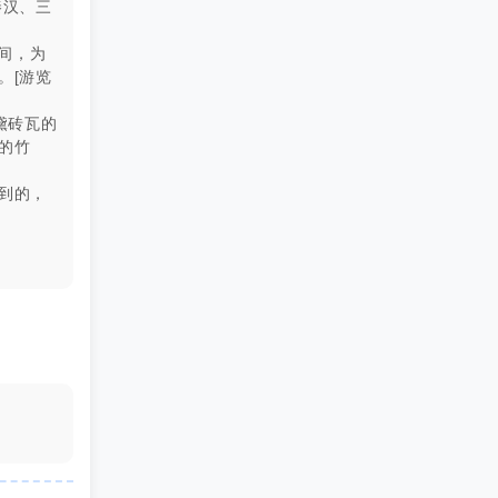
秦汉、三
间，为
。[游览
黛砖瓦的
的竹
到的，