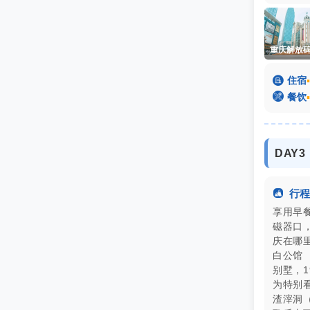

住宿
▪

餐饮
▪
DAY

行程
享用早餐;
磁器口
庆在哪里
白公馆
别墅，
为特别看
渣滓洞