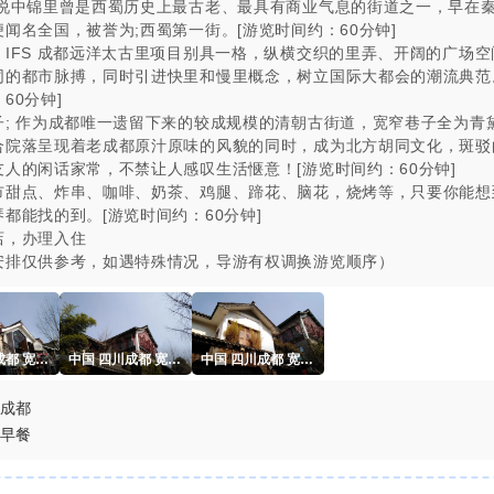
传说中锦里曾是西蜀历史上最古老、最具有商业气息的街道之一，早在
闻名全国，被誉为;西蜀第一街。[游览时间约：60分钟]
、IFS 成都远洋太古里项目别具一格，纵横交织的里弄、开阔的广场空
同的都市脉搏，同时引进快里和慢里概念，树立国际大都会的潮流典范
60分钟]
子; 作为成都唯一遗留下来的较成规模的清朝古街道，宽窄巷子全为青
合院落呈现着老成都原汁原味的风貌的同时，成为北方胡同文化，斑驳
友人的闲话家常，不禁让人感叹生活惬意！[游览时间约：60分钟]
市甜点、炸串、咖啡、奶茶、鸡腿、蹄花、脑花，烧烤等，只要你能想
都能找的到。[游览时间约：60分钟]
店，办理入住
安排仅供参考，如遇特殊情况，导游有权调换游览顺序）
中国 四川成都 宽窄巷子
中国 四川成都 宽窄巷子
中国 四川成都 宽窄巷子
成都
早餐