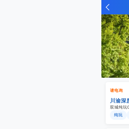
请电询
川渝深
双城纯玩
纯玩