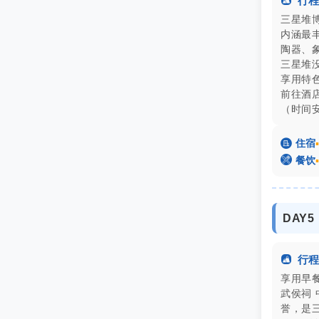

行程
三星堆
内涵最
陶器、
三星堆
享用特色
前往酒
（时间

住宿
▪

餐饮
▪
DAY5

行程
享用早餐
武侯祠
誉，是