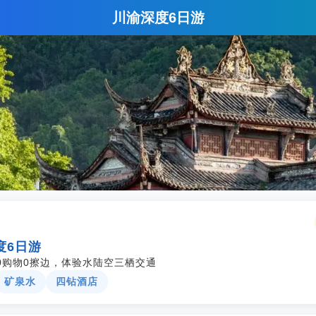
川渝深度6日游
度6日游
0购物0擦边，体验水陆空三栖交通
矿泉水
四钻酒店