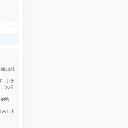
廊;山城
区一分为
：30分
去的地
会来打卡