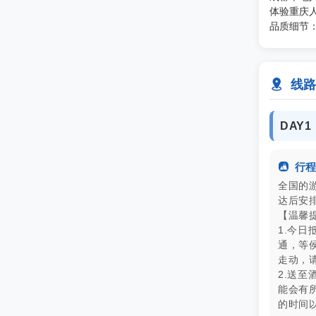
体验重庆人
品质细节：

线路
DAY1

行程
全国的
达后安
【温馨
1.今
通，等
走动，
2.送
能会有所
的时间