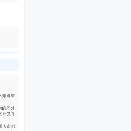
不知道重
驹的郊外
5年又作
重庆市郊