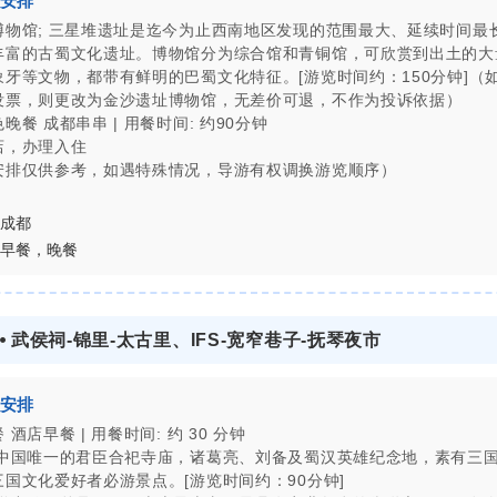
安排
博物馆; 三星堆遗址是迄今为止西南地区发现的范围最大、延续时间最
丰富的古蜀文化遗址。博物馆分为综合馆和青铜馆，可欣赏到出土的大
象牙等文物，都带有鲜明的巴蜀文化特征。[游览时间约：150分钟]（
没票，则更改为金沙遗址博物馆，无差价可退，不作为投诉依据）
晚餐 成都串串 | 用餐时间: 约90分钟
店，办理入住
安排仅供参考，如遇特殊情况，导游有权调换游览顺序）
成都
早餐，晚餐
 ⦁ 武侯祠-锦里-太古里、IFS-宽窄巷子-抚琴夜市
安排
 酒店早餐 | 用餐时间: 约 30 分钟
 中国唯一的君臣合祀寺庙，诸葛亮、刘备及蜀汉英雄纪念地，素有三
三国文化爱好者必游景点。[游览时间约：90分钟]