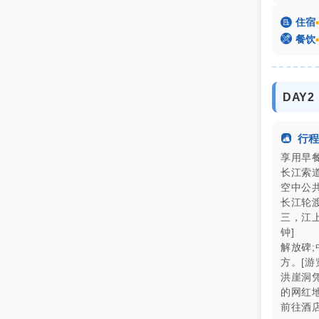

住宿
▪

餐饮
▪
DAY

行程
享用早餐;
长江索
空中公共
长江轮
三，江
钟]
解放碑
方。[游
洪崖洞
的网红地
前往酒