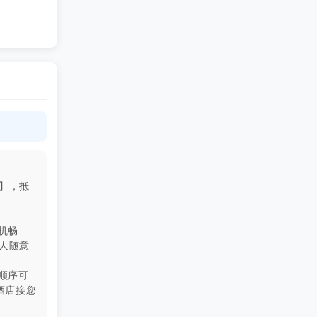
】，抵
机畅
人随意
顺序可
酒店接您