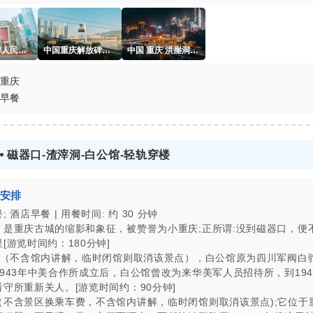
重庆解放碑人民解放纪念碑
中国重庆解放碑白象居过江索道
中国 重庆 洪崖洞 夜景 航拍
重庆
早餐
3 ⦁ 磁器口-渣滓洞-白公馆-轻轨穿楼
安排
 酒店早餐 | 用餐时间: 约 30 分钟
，是重庆古城的缩影和象征，被赞誉为小重庆;正所谓:没到磁器口，便
[游览时间约：180分钟]
 （不含馆内讲解，临时闭馆则取消该景点），白公馆原为四川军阀白
1943年中美合作所成立后，白公馆曾改为来华美军人员招待所，到194
守所重新关人。[游览时间约：90分钟]
（不含景区换乘车费，不含馆内讲解，临时闭馆则取消该景点);它位于