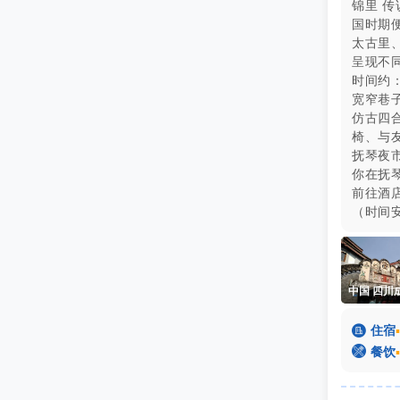
锦里 
国时期便
太古里
呈现不
时间约：
宽窄巷
仿古四
椅、与
抚琴夜
你在抚琴
前往酒
（时间

住宿
▪

餐饮
▪