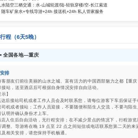
水陆空三栖交通：水-山城轮渡/陆-轻轨穿楼/空-长江索道
随车矿泉水+专线导游+24h 接送机+24h 私人管家服务
行程（6天5晚）
 ⦁ 全国各地—重庆
安排
游客朋友们前往美丽的山水之城、富有活力的中国西部魅力之都【重庆
排接站，送至酒店后可根据自身情况安排自由活动。
提示】
日抵达后接站司机或者工作人员会及时联系您，请每位游客下车后保证手
侯司机或者接站；工作人员迎接，不要随便和陌生人交流，不要与陌生
请认明并确认身份才上车。
至酒店入住后自由活动，无行程安排；在不减少景点的情况下，行程游览
调整。导游将在晚 19 点至 22 点之间短信或电话联系您第二天的来
以及相关安排，请您保持手机畅通。