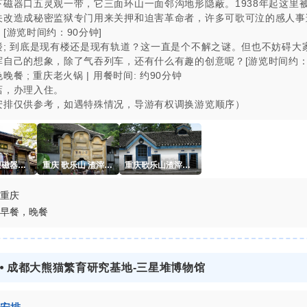
下磁器口五灵观一带，它三面环山一面邻沟地形隐蔽。1938年起这里
关改造成秘密监狱专门用来关押和迫害革命者，许多可歌可泣的感人事
[游览时间约：90分钟]
楼; 到底是现有楼还是现有轨道？这一直是个不解之谜。但也不妨碍大
挥自己的想象，除了气吞列车，还有什么有趣的创意呢？[游览时间约：3
晚餐 ; 重庆老火锅 | 用餐时间: 约90分钟
店，办理入住。
安排仅供参考，如遇特殊情况，导游有权调换游览顺序）
重庆沙坪坝磁器口春天
重庆 歌乐山 渣滓洞 香山别墅
重庆歌乐山渣滓洞狼犬室
重庆
早餐，晚餐
4 ⦁ 成都大熊猫繁育研究基地-三星堆博物馆