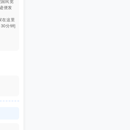
被国民党
迹便发
家在这里
0分钟]