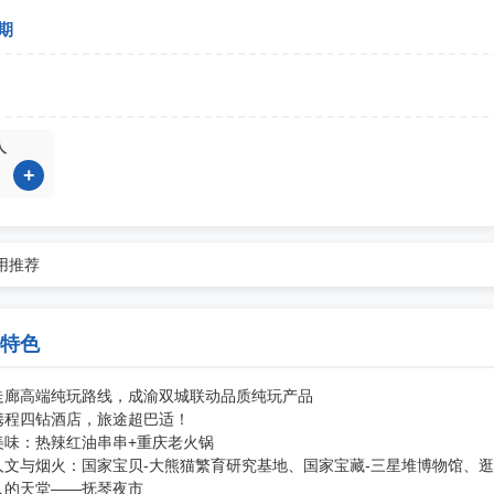
期
人
+
用
推荐
特色
走廊高端纯玩路线，成渝双城联动品质纯玩产品
携程四钻酒店，旅途超巴适！
美味：热辣红油串串+重庆老火锅
人文与烟火：国家宝贝-大熊猫繁育研究基地、国家宝藏-三星堆博物馆、
人的天堂——抚琴夜市