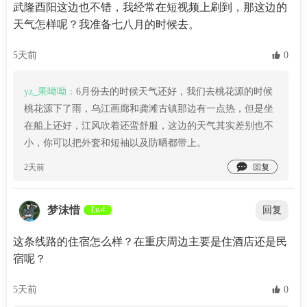
武隆酉阳这边也不错，我经常在短视频上刷到，那这边的
天气怎样呢？我准备七八月的时候去。
5天前
 0
yz_果呦呦：
6月份去的时候天气还好，我们去桃花源的时候
桃花源下了雨，乌江画廊和龚滩古镇那边有一点热，但是坐
在船上还好，江风吹着还蛮舒服，这边的天气其实差别也不
小，你可以把外套和短袖以及防晒都带上。

2天前
梦沫惜
Lv.4
回复
这条线路的住宿怎么样？在重庆周边主要是住酒店还是民
宿呢？
5天前
 0