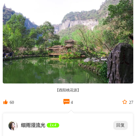
【酉阳桃花源】



60
4
27
细雨湿流光
Lv.4
回复