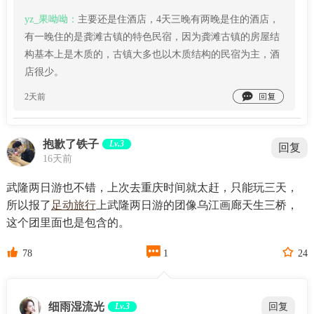
yz_果呦呦：
主要还是住酒店，4天三晚有两晚是住的酒店，
有一晚住的是龚滩古镇的特色民宿，因为龚滩古镇的房屋结
构基本上是木质的，古镇大多也以木质结构的民宿为主，酒
店很少。

2天前
抱歉了铁子
Lv.3
回复
16天前
武隆两日游也不错，上次去重庆时间就太赶，只能玩三天，
所以报了
足动旅行
上武隆两日游的团像乌江画廊天生三桥，
这个团里面也是包含的。



78
1
24
细雨湿流光
Lv.3
回复