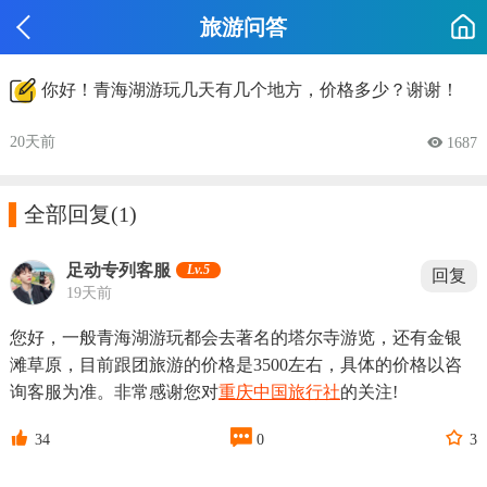
旅游问答
你好！青海湖游玩几天有几个地方，价格多少？谢谢！
20天前
 1687

全部回复
(1)
足动专列客服
Lv.5
回复
19天前
您好，一般青海湖游玩都会去著名的塔尔寺游览，还有金银
滩草原，目前跟团旅游的价格是3500左右，具体的价格以咨
询客服为准。非常感谢您对
重庆
中国旅行社
的关注!



34
0
3