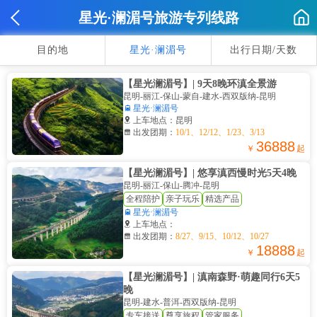
星光·澜湄号旅游专列线路
目的地
星光·澜湄号
出行日期/天数
【星光澜湄号】| 9天8晚环滇全景游
昆明-丽江-保山-蒙自-建水-西双版纳-昆明

星光·澜湄号

上车地点：昆明

出发团期：
10/1、12/12、1/23、3/13
36888
￥
起
【星光澜湄号】| 悠享滇西慢时光5天4晚
昆明-丽江-保山-腾冲-昆明
全程陪护
亲子玩乐
精选产品

星光·澜湄号

上车地点：

出发团期：
8/27、9/15、10/12、10/27
18888
￥
起
【星光澜湄号】| 滇南森野·萌趣同行6天5
晚
昆明-建水-普洱-西双版纳-昆明
专车接送
尊享旅程
管家服务