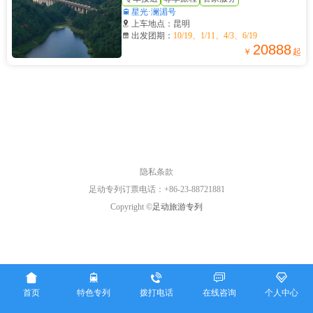

星光·澜湄号

上车地点：昆明

出发团期：
10/19、1/11、4/3、6/19
20888
￥
起
隐私条款
足动专列订票电话：+86-23-88721881
Copyright ©
足动旅游专列





首页
特色专列
拨打电话
在线咨询
个人中心