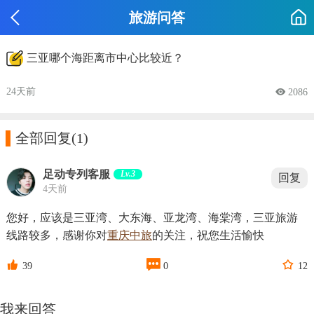
旅游问答
三亚哪个海距离市中心比较近？
24天前
 2086

全部回复
(1)
足动专列客服
Lv.3
回复
4天前
您好，应该是三亚湾、大东海、亚龙湾、海棠湾，三亚旅游
线路较多，感谢你对
重庆中旅
的关注，祝您生活愉快



39
0
12
我来回答