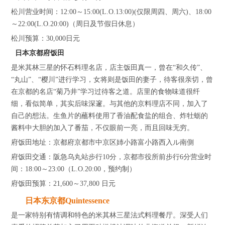
松川营业时间：12:00～15:00(L.O.13:00)(仅限周四、周六)、18:00
～22:00(L.O.20:00)（周日及节假日休息）
松川预算：30,000日元
日本京都府饭田
是米其林三星的怀石料理名店，店主饭田真一，曾在“和久传”、
“丸山”、“樱川”进行学习，女将则是饭田的妻子，待客很亲切，曾
在京都的名店“菊乃井”学习过待客之道。店里的食物味道很纤
细，看似简单，其实后味深邃。与其他的京料理店不同，加入了
自己的想法。生鱼片的蘸料使用了香油配食盐的组合、炸牡蛎的
酱料中大胆的加入了番茄，不仅眼前一亮，而且回味无穷。
府饭田地址：京都府京都市中京区姉小路富小路西入ル南側
府饭田交通：阪急乌丸站步行10分，京都市役所前步行6分营业时
间：18:00～23:00（L.O.20:00，预约制）
府饭田预算：21,600～37,800 日元
日本东京都Quintessence
是一家特别有情调和特色的米其林三星法式料理餐厅。深受人们