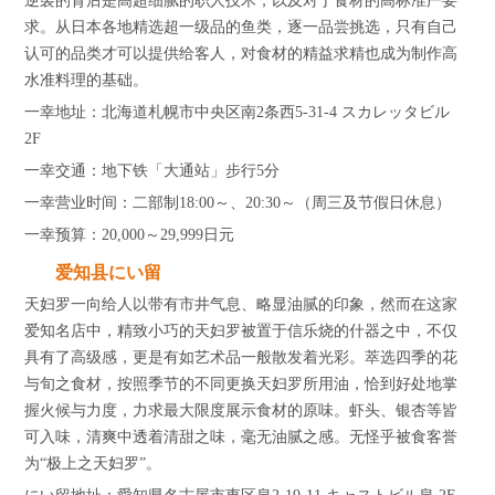
逆袭的背后是高超细腻的职人技术，以及对于食材的高标准严要
求。从日本各地精选超一级品的鱼类，逐一品尝挑选，只有自己
认可的品类才可以提供给客人，对食材的精益求精也成为制作高
水准料理的基础。
一幸地址：北海道札幌市中央区南2条西5-31-4 スカレッタビル
2F
一幸交通：地下铁「大通站」步行5分
一幸营业时间：二部制18:00～、20:30～（周三及节假日休息）
一幸预算：20,000～29,999日元
爱知县にい留
天妇罗一向给人以带有市井气息、略显油腻的印象，然而在这家
爱知名店中，精致小巧的天妇罗被置于信乐烧的什器之中，不仅
具有了高级感，更是有如艺术品一般散发着光彩。萃选四季的花
与旬之食材，按照季节的不同更换天妇罗所用油，恰到好处地掌
握火候与力度，力求最大限度展示食材的原味。虾头、银杏等皆
可入味，清爽中透着清甜之味，毫无油腻之感。无怪乎被食客誉
为“极上之天妇罗”。