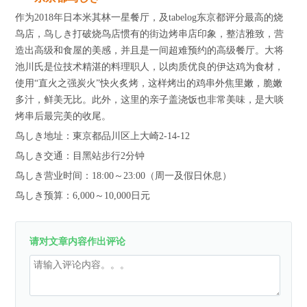
作为2018年日本米其林一星餐厅，及tabelog东京都评分最高的烧
鸟店，鸟しき打破烧鸟店惯有的街边烤串店印象，整洁雅致，营
造出高级和食屋的美感，并且是一间超难预约的高级餐厅。大将
池川氏是位技术精湛的料理职人，以肉质优良的伊达鸡为食材，
使用“直火之强炭火”快火炙烤，这样烤出的鸡串外焦里嫩，脆嫩
多汁，鲜美无比。此外，这里的亲子盖浇饭也非常美味，是大啖
烤串后最完美的收尾。
鸟しき地址：東京都品川区上大崎2-14-12
鸟しき交通：目黑站步行2分钟
鸟しき营业时间：18:00～23:00（周一及假日休息）
鸟しき预算：6,000～10,000日元
请对文章内容作出评论