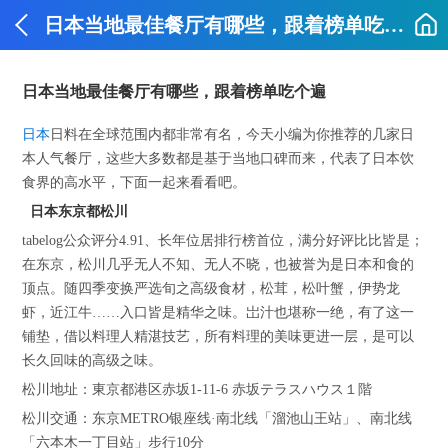
日本当地最佳餐厅有哪些，跟着榜单吃个遍
日本当地最佳餐厅有哪些，跟着榜单吃个遍
日本
日料在全球范围内都非常有名，今天小编为你推荐的几家日
本人气餐厅，这些大多数都是基于当地口碑而来，代表了日本饮
食界的高水平，下面一起来看看吧。
日本东京都松川
tabelog公众评分4.91、长年位居排行榜首位，满分好评比比皆是；
在东京，松川几乎无人不知、无人不晓，也被誉为是日本和食的
顶点。随四季变换严选旬之高级食材，松茸，松叶蟹，伊势龙
虾，近江牛……入口皆是精华之味。岀汁也堪称一绝，有了这一
铺垫，借以料理人精湛技艺，所有料理的美味更进一层，是可以
长久回味的高级之味。
松川地址：東京都港区赤坂1-11-6 赤坂テラスハウス１階
松川交通：东京METRO银座线·南北线「溜池山王站」、南北线
「六本木一丁目站」步行10分