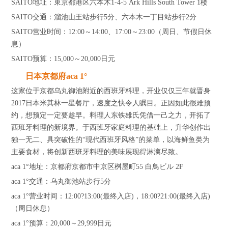
SAITO地址：東京都港区六本木1-4-5 Ark Hills South Tower 1楼
SAITO交通：溜池山王站步行5分、六本木一丁目站步行2分
SAITO营业时间：12:00～14:00、17:00～23:00（周日、节假日休
息）
SAITO预算：15,000～20,000日元
日本京都府aca 1°
这家位于京都乌丸御池附近的西班牙料理，开业仅仅三年就晋身
2017日本米其林一星餐厅，速度之快令人瞩目。正因如此很难预
约，想预定一定要趁早。料理人东铁雄氏凭借一己之力，开拓了
西班牙料理的新境界。于西班牙家庭料理的基础上，升华创作出
独一无二、具突破性的“现代西班牙风格”的菜单，以海鲜鱼类为
主要食材，将创新西班牙料理的美味展现得淋漓尽致。
aca 1°地址：京都府京都市中京区桝屋町55 白鳥ビル 2F
aca 1°交通：乌丸御池站步行5分
aca 1°营业时间：12:00?13:00(最终入店)，18:00?21:00(最终入店)
（周日休息）
aca 1°预算：20,000～29,999日元