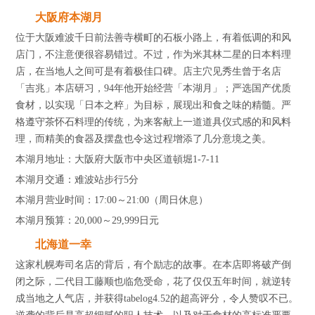
大阪府本湖月
位于大阪难波千日前法善寺横町的石板小路上，有着低调的和风
店门，不注意便很容易错过。不过，作为米其林二星的日本料理
店，在当地人之间可是有着极佳口碑。店主穴见秀生曾于名店
「吉兆」本店研习，94年他开始经营「本湖月」；严选国产优质
食材，以实现「日本之粹」为目标，展现出和食之味的精髓。严
格遵守茶怀石料理的传统，为来客献上一道道具仪式感的和风料
理，而精美的食器及摆盘也令这过程增添了几分意境之美。
本湖月地址：大阪府大阪市中央区道頓堀1-7-11
本湖月交通：难波站步行5分
本湖月营业时间：17:00～21:00（周日休息）
本湖月预算：20,000～29,999日元
北海道一幸
这家札幌寿司名店的背后，有个励志的故事。在本店即将破产倒
闭之际，二代目工藤顺也临危受命，花了仅仅五年时间，就逆转
成当地之人气店，并获得tabelog4.52的超高评分，令人赞叹不已。