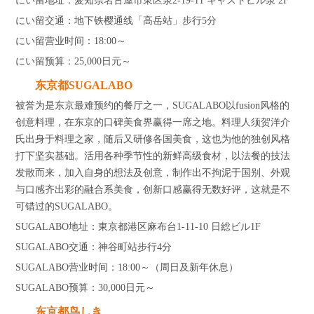
にい留地址：愛知県名古屋市東区泉2-19-11 キャストビル泉 2F
にい留交通：地下铁樱通线「高岳站」步行5分
にい留营业时间：18:00～
にい留预算：25,000日元～
东京都SUGALABO
被誉为是东京最难预约的餐厅之一，SUGALABO以fusion风格的
创意料理，在东京的口碑美食界赢得一席之地。料理人须贺洋介
氏出身于料理之家，随后又研修各国美食，这也为他的独创风格
打下坚实基础。活用各种季节性的新鲜高级食材，以法餐的技法
发散而来，加入自身的想法及创意，制作出不拘泥于国别、外观
与口感齐出彩的融合系美食，创新口感赢得无数好评，这就是不
可错过的SUGALABO。
SUGALABO地址：東京都港区麻布台1-11-10 日総ビル1F
SUGALABO交通：神谷町站步行4分
SUGALABO营业时间：18:00～（周日及新年休息）
SUGALABO预算：30,000日元～
东京都鸟しき