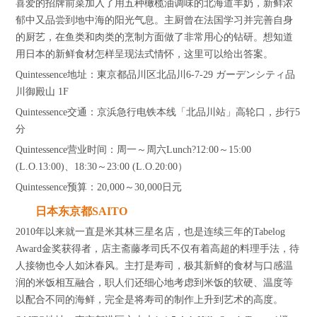
喜爱的招牌前菜加入了用五种橄榄油调味的北海道羊奶，新鲜浓
郁中又品尝到地中海的阳光气息。主厨曾在法国学习并完善自身
的厨艺，在鱼类和肉类的烹制方面做了非常用心的钻研。想知道
用日本的新鲜食材怎样呈现法式情怀，这里可以给出答案。
Quintessence地址：東京都品川区北品川6-7-29 ガーデンシティ品
川御殿山 1F
Quintessence交通：京浜急行电铁本线「北品川站」高轮口，步行5
分
Quintessence营业时间：周一～周六Lunch?12:00～15:00
(L.O.13:00)、18:30～23:00 (L.O.20:00）
Quintessence预算：20,000～30,000日元
日本东京都SAITO
2010年以来就一直是米其林三星名店，也是连续三年的Tabelog
Award金奖获得者，店主斋藤孝司氏不仅有着高超的料理手法，待
人接物也令人如沐春风。主打是寿司，极其新鲜的食材与口感温
润的米饭相互融合，职人们还细心地考虑到米饭的软硬、温度等
以配合不同的海鲜，完全是将寿司的制作上升到艺术的高度。