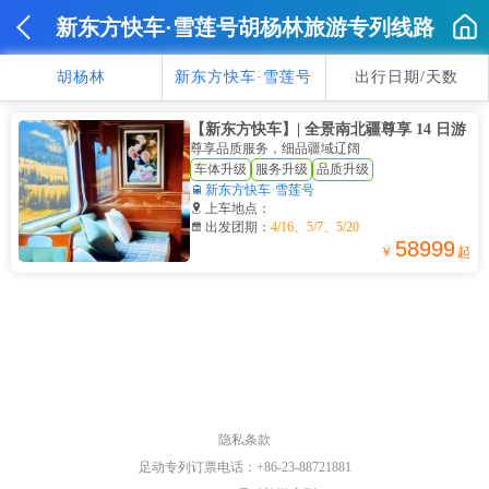
新东方快车·雪莲号胡杨林旅游专列线路
胡杨林
新东方快车·雪莲号
出行日期/天数
【新东方快车】| 全景南北疆尊享 14 日游
尊享品质服务，细品疆域辽阔
车体升级
服务升级
品质升级

新东方快车·雪莲号

上车地点：

出发团期：
4/16、5/7、5/20
58999
￥
起
隐私条款
足动专列订票电话：+86-23-88721881