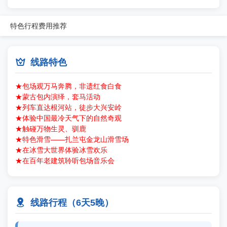
特色
行程
费用
推荐

线路特色
★包场观万马奔腾，非遗红食白食
★蒙古包内演绎，套马活动
★列车直达根河站，徒步大兴安岭
★体验中国最冷天气下的自然奇观
★触碰万物生灵、驯鹿
★特色滑雪——扎兰屯金龙山滑雪场
★在冰雪大世界体验冰雪欢乐
★在百年老建筑聆听包场音乐会

线路行程（6天5晚）