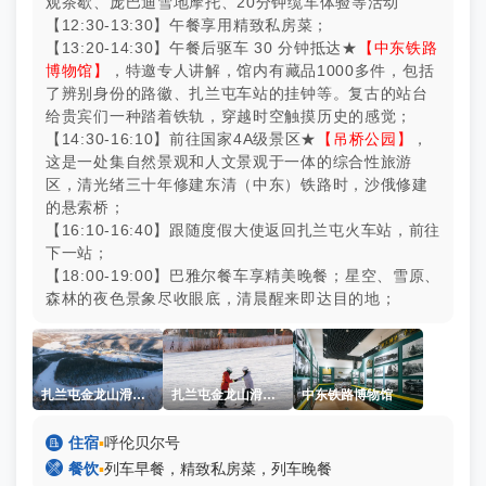
观茶歇、庞巴迪雪地摩托、20分钟缆车体验等活动
【12:30-13:30】午餐享用精致私房菜；
【13:20-14:30】午餐后驱车 30 分钟抵达★
【中东铁路
博物馆】
，特邀专人讲解，馆内有藏品1000多件，包括
了辨别身份的路徽、扎兰屯车站的挂钟等。复古的站台
给贵宾们一种踏着铁轨，穿越时空触摸历史的感觉；
【14:30-16:10】前往国家4A级景区★
【吊桥公园】
，
这是一处集自然景观和人文景观于一体的综合性旅游
区，清光绪三十年修建东清（中东）铁路时，沙俄修建
的悬索桥；
【16:10-16:40】跟随度假大使返回扎兰屯火车站，前往
下一站；
【18:00-19:00】巴雅尔餐车享精美晚餐；星空、雪原、
森林的夜色景象尽收眼底，清晨醒来即达目的地；
扎兰屯金龙山滑雪场
扎兰屯金龙山滑雪场
中东铁路博物馆

住宿
▪
呼伦贝尔号

餐饮
▪
列车早餐，精致私房菜，列车晚餐