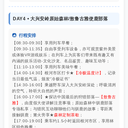
DAY4 ⦁ 大兴安岭原始森林/敖鲁古雅使鹿部落

行程安排
【08:30-09:30】享用列车早餐；
【09:30-11:35】自由享受列车设备，亦可观赏窗外美景
或体验VR游戏娱乐；在列车上为宾客们带来既有趣又有
内涵的娱乐活动-文化沙龙、名品鉴赏、趣味互动等；
【11:10-13:00】享用列车美味午餐；
【14:00-14:30】根河市区打卡★
【冷极温度计】
，记录
当日最低气温，颁发“冷极证书”
【14:30-16:00】乘越野车深入大兴安岭深处；呼吸清冽
的空气，聆听大自然的声音；
【16:00-17:00】★探访中国最后的狩猎部落—
【敖鲁古
雅】
，由度假大使讲解注意事项；原始森林中驯鹿部落
专场私享；与猎民互动聊聊他们与驯鹿的故事；零距离
接触驯鹿；篝火旁享★
森林定制茶歇
；
【17:00-19:00】乘车约1.5小时返回根河市区，享用林
区特色晚餐；