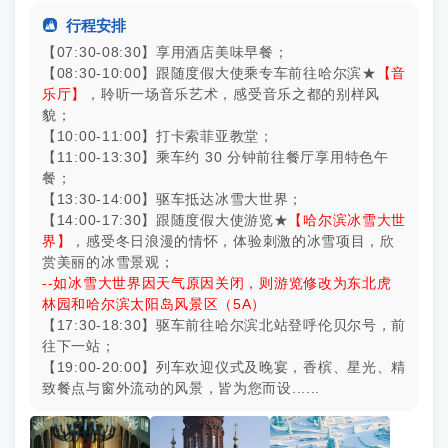

行程安排
【07:30-08:30】享用酒店美味早餐；
【08:30-10:00】跟随度假大使乘专车前往哈尔滨★
【音
乐厅】
，聆听一场音乐艺术，感受音乐之都的别样风
貌；
【10:00-11:00】打卡索菲亚教堂；
【11:00-13:30】乘车约 30 分钟前往餐厅享用特色午
餐；
【13:30-14:00】驱车抵达冰雪大世界；
【14:00-17:30】跟随度假大使游览★
【哈尔滨冰雪大世
界】
，感受冬日浪漫的情怀，体验刺激的冰雪项目，欣
赏美丽的冰雪景观；
--如冰雪大世界因天气原因关闭，则游览修改为东北虎
林园和哈尔滨太阳岛风景区（5A）
【17:30-18:30】驱车前往哈尔滨北站登呼伦贝尔号，前
往下一站；
【19:00-20:00】列车欢迎仪式及晚宴，香槟、星光、精
致餐点与窗外流动的风景，皆为您而设......