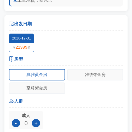
上车地点：
哈尔滨


出发日期
2026-12-31
21999
￥
起

房型
典雅黄金房
雅致铂金房
至尊紫金房

人群
成人
-
+