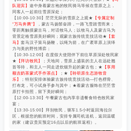
队迎宾】
途中身着蒙古袍的牧民骑马等候在雪原之上，
同客人一起前往雪原深处；
【10:00-10:30】茫茫无际的雪原之上观★
【专属定制
“万马奔腾”】
，蒙古马扬鬃奋蹄，一路飞雪踏雪而来；
零距离触摸蒙古马，对话牧马人；以牧马人及蒙古马为
背景定格雪原美好瞬间；观蒙古族传统竞技活动★
【套
马】
套马汉子策马扬鞭，以绳为箭，在广袤草原上演绎
力与美的野性博弈；
【10:30-12:00】在度假大使陪伴下前往草原深处牧民家
★
【拜访牧民】
；天地间，雪原上盛装的主人在远处翘
首等待，和主人一同走进炊烟升起的蒙古包；★
【享用
额吉奶茶蒙式手作茶点】
；★
【聆听原生态游牧音
乐】
；特别安排体验蒙古族传统竞技活动—打色楞骨、
打布龙，可小试身手参与其中；★着蒙古服饰在茫茫雪
原打卡拍照，留下美好瞬间；
【12:00-13:30】午餐蒙古包内享非遗餐食特色牧民家
宴；
【13:30-15:00】拜别牧民，驱车1.5小时返回海拉尔
区，根据您的航班时间，安排专属司机送机，返回温暖
的家（建议贵宾预定16点以后的航班返程）。