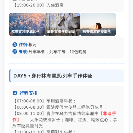
【19:00-20:00】入住酒店
敖鲁古雅使鹿部落
敖鲁古雅使鹿部落
敖鲁古雅使鹿部落

住宿
▪
根河

餐饮
▪
列车早餐，列车午餐，特色晚餐
DAY5 ⦁ 穿行林海雪原/列车手作体验

行程安排
【07:00-08:00】享用酒店早餐；
【08:00-08:30】跟随度假大使登上呼伦贝尔号；
【09:00-11:00】贵宾在乌力吉多功能车厢中
【非遗手
作】
——太阳花或撮罗子；咖啡、红酒、精致点心，享
列车惬意慢时光……
【11:30-12:30】享用列车午餐；