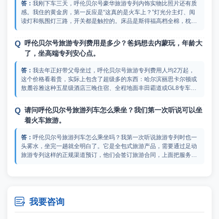
我刚下车三天，呼伦贝尔号豪华旅游专列内饰实物比照片还有质
感。我住的黄金房，第一反应是“这真的是火车上？”灯光分主灯、阅
读灯和氛围灯三路，开关都是触控的。床品是斯得福高档全棉，枕头
给了软硬两种，床头还有USB插口和国际标准插座，充电不用带转换
头。最让我没想到的是窗户——比普通火车宽大一截，双层中空玻璃
呼伦贝尔号旅游专列费用是多少？爸妈想去内蒙玩，年龄大
隔热隔音，坐在床上就能看大兴安岭的森林像画一样缓缓展开。足动
了，坐高端专列安心点。
旅游专列上有呼伦贝尔号的实拍图，你可以去上面看看，各个设施都
能看到。
我去年正好带父母坐过，呼伦贝尔号旅游专列费用人均2万起，
这个价格看着贵，实际上包含了超级多的东西：哈尔滨丽思卡尔顿或
敖麓谷雅这种五星级酒店三晚住宿、全程地面丰田霸道或GL8专车接
送、列车上两天多的早中晚六道式正餐、地面所有特色餐、所有景点
门票和体验活动费、全程度假大使陪同和跟拍摄影送底片，就连景区
请问呼伦贝尔号旅游列车怎么乘坐？我们第一次听说可以坐
小交通都包了，真正需要额外花钱的基本只有往返大交通和买纪念
着火车旅游。
品。这些费用明细在足动旅游专列上都标明了，不担心有隐藏费用，
你可以去上面了解一下。
呼伦贝尔号旅游列车怎么乘坐吗？我第一次听说旅游专列时也一
头雾水，坐完一趟就全明白了。它是全包式旅游产品，需要通过足动
旅游专列这样的正规渠道预订，他们会签订旅游合同，上面把服务内
容写得很清晰，像订度假套餐一样。上车后你的行李一站式托运直接
送进房间，接下来两天多就住在火车上，边开边玩，中间到根河、嫩
呼伦贝尔号豪华旅游专列体验如何？听说这是走内蒙的专列
江这些站下车玩景点再上车，到海拉尔站再下车住酒店，最后一天玩
中最高端的。
完直接从海拉尔送机场飞回家。全程不用自己买火车票、不用搬行
李、不用操心路线，跟着度假大使走就行了，跟坐邮轮的感觉特别

我要咨询
去年暑期带爸妈坐过，来给楼主说说呼伦贝尔号豪华旅游专列体
像，只不过船换成了火车。
验。全列11节车厢就服务44个人，那叫一个清净，紫金房有十几平在