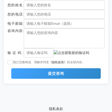
火车上简直是奢侈，干湿分离卫浴洗澡水压都很稳，工作人员说新加
您的姓名:
装了空压机，卫生间全程没堵过，床品斯得福、洗护AHAVA，确实对
标五星酒店。而且它能直达根河和漠河，在根河我们坐越野车深入大
呼伦贝尔号列车的费用是多少？爸妈马上退休了，打算带他
您的电话:
兴安岭，包场去了敖鲁古雅使鹿部落，林间喝定制茶歇喂驯鹿，那感
们出去玩一趟。
觉跟普通团完全两码事。这个车上的福利还特别多，推荐你去足动旅
电子邮箱:
游专列了解一下，上面有呼伦贝尔号的详细介绍。
我家二老去年退休我正好带他们坐了这趟，我当时的想法是父母
咨询内容:
退休就这一次，咬咬牙订了两间铂金，呼伦贝尔号列车的费用花了人
均2万多，回来我爸说这是他这辈子最值的一次消费。这个价格包含
的东西我列给你看：哈尔滨五星酒店一晚、海拉尔五星酒店一晚、根
河当地酒店一晚、全程地面专车接送、两天列车住宿、全旅程六天所
呼伦贝尔号列车价格是多少？爸妈一直想去内蒙古玩，这个
有餐食、所有景点门票和体验活动、度假大使全程陪同加跟拍摄影送
专列合适不？
验证码:
底片、列车上酒水软饮畅饮。你拿计算器按一按，光五星酒店三晚就
三四千、专车接送好几千、六天特色餐两三千、门票体验上千块，刨
我去年就是带我爸和我妈去的，回来俩老人念叨了半年。呼伦贝
我已完整阅读、理解并同意
《隐私政策》
的全部内容。
掉这些硬成本，火车上的食宿娱乐其实没加多少钱。而且这些都是明
尔号列车价格我先说清楚，我们选的是黄金房，一家三口花了7万左
确写进合同里的，你可以去足动旅游专列查查，他们就把费用明细列
右。听着确实不便宜，但你细算：6天5晚，住宿是哈尔滨丽思卡尔顿
得很透明清晰。
提交咨询
级别、火车上是独立卫浴卧房，全程一日三餐都是酒店自助+列车6道
式正餐，地面全程用车、景点门票、体验活动全包了，还有度假大使
呼伦贝尔号豪华旅游专列途经哪些景点，暑假带孩子去能玩
全程陪着你，其实比自由行住同样档次的酒店+包车便宜。最关键的
得开心吗？
是，省心！爸妈不用自己研究路线、抢票、找餐厅，上车睡觉下车
玩，对老人极其友好。这个价格真不算贵，你可以去足动旅游专列算
去年暑假带闺女去过，体验绝对是独一份的。别的不说，就冲直
算账，上面把所有的费用明细都列出来了，也不担心隐藏费用。
达这俩字，呼伦贝尔号就吊打其他。我们是直接从哈尔滨上车，睡一
觉第二天早上就到阿里河了。最震撼的是呼伦贝尔号豪华旅游专列途
隐私条款
经根河那一段，包场进了敖鲁古雅使鹿部落，别人去都是人挤人，我