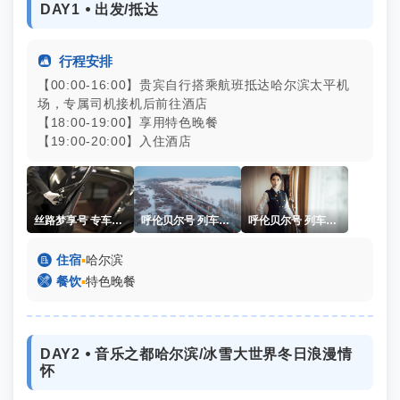
DAY1 ⦁ 出发/抵达

行程安排
【00:00-16:00】贵宾自行搭乘航班抵达哈尔滨太平机
场，专属司机接机后前往酒店
【18:00-19:00】享用特色晚餐
【19:00-20:00】入住酒店
丝路梦享号 专车接送机
呼伦贝尔号 列车图片 外观 丝路梦享号 航拍
呼伦贝尔号 列车图片 服务人员

住宿
▪
哈尔滨

餐饮
▪
特色晚餐
DAY2 ⦁ 音乐之都哈尔滨/冰雪大世界冬日浪漫情
怀