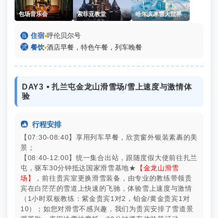
包场音乐会
索菲亚教堂
哈尔滨冰雪大世界

住宿
▪
呼伦贝尔号

餐饮
▪
酒店早餐，特色午餐，列车晚餐
DAY3 ⦁ 扎兰屯金龙山滑雪场/雪上速度与激情体
验

行程安排
【07:30-08:40】享用列车早餐，欣赏窗外银装素裹的美
景；
【08:40-12:00】统一集合出站，跟随度假大使前往扎兰
屯，驱车30分钟抵达国家滑雪基地★
【金龙山滑雪
场】
，前往贵宾室更换滑雪装备，由专业的教练带领贵
宾在白茫茫的雪道上快速的飞驰，体验雪上速度与激情
（1小时双板教练：紫金贵宾1对2，铂金/黄金贵宾1对
10）；如您对滑雪不感兴趣，我们为贵宾安排了雪道景