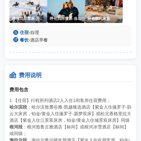
呼伦贝尔雪原-万马奔腾
呼伦贝尔雪原-当地牧民
特色牧民家宴

住宿
▪
自理

餐饮
▪
酒店早餐

费用说明
费用包含
1.【住宿】行程所列酒店2人入住1间客房住宿费用；
哈尔滨段
：哈尔滨敖麓谷雅·凯越臻选酒店【紫金入住撮罗子-卧
云大床房，铂金/黄金入住撮罗子-圆梦双床】或松北香格里拉大
酒店【紫金入住江景双床房，铂金/黄金入住城景双床房】同级
根河段
：根河敖鲁古雅酒店【标间】或根河冰雪酒店【标间】
或同级；
海拉尔段
：海拉尔希尔顿欢朋酒店【紫金入住欢朋套房，铂金/