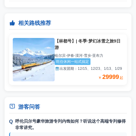

相关路线推荐
【林都号】| 冬季·梦幻冰雪之旅9日
游
哈尔滨-伊春-漠河-雪乡-亚布力
吃住休闲一站式搞定

出发团期：
12/15、12/23、1/13、1/29
29999
￥
起

游客问答
呼伦贝尔号豪华旅游专列内饰如何？听说这个高端专列修得
非常讲究。