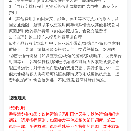
2.【单房差价】贵宾若需求改住单人房，需加收差价；
3.【自行安排行程】贵宾延长假期或增加自选自费行程及应付
费用；
4.【其他费用】如因天灾、战争、罢工等不可抗力的原因，及
因交通延阻、航班取消或更改时间等特殊情况或其他非我公司
原因所引致的额外费用（如在外延期住、食及交通费等）；
5.【自理】以上报价未提及的费用请自理；
6.本产品行程实际出行中，在不减少景点/场馆且征得您同意的
前提下，导游、司机可能会根据天气、交通等情况，对您的行
程进行适当调整（如调整景点/场馆的游览/参观顺序、变更集合
时间等），以确保行程顺利进行如遇不可抗力因素造成景点未
能正常游玩，对于因此而造成的费用变更，实行多退少补，度
假大使经与客人协商后可根据实际情况取消或更换该景点，退
费均以旅行社协议价为准，不以酒店/景区挂牌价为准。
退改规则
特别说明：
游客清楚并知悉：铁路运输关系到国计民生，铁路运输组织遵
循统一调度指挥原则，如因突发事件或相关部门调度、施工、
线路事故、车辆故障、线路重线等不可抗拒的原因，致使旅游