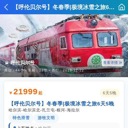
【呼伦贝尔号】冬春季|极境冰雪之旅6天5晚


呼伦贝尔号
查看详情
席位：44个
⦁
车厢：12节
⦁
首行：2019-12-22
21999
￥
起
6天5晚
【呼伦贝尔号】冬春季|极境冰雪之旅6天5晚
哈尔滨-哈尔滨北-扎兰屯-根河-海拉尔
特色滑雪
游牧文明