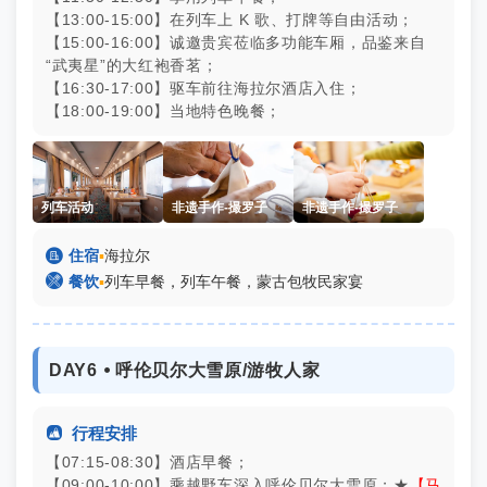
【13:00-15:00】在列车上 K 歌、打牌等自由活动；
【15:00-16:00】诚邀贵宾莅临多功能车厢，品鉴来自
“武夷星”的大红袍香茗；
【16:30-17:00】驱车前往海拉尔酒店入住；
【18:00-19:00】当地特色晚餐；
列车活动
非遗手作-撮罗子
非遗手作-撮罗子

住宿
▪
海拉尔

餐饮
▪
列车早餐，列车午餐，蒙古包牧民家宴
DAY6 ⦁ 呼伦贝尔大雪原/游牧人家

行程安排
【07:15-08:30】酒店早餐；
【09:00-10:00】乘越野车深入呼伦贝尔大雪原；★
【马