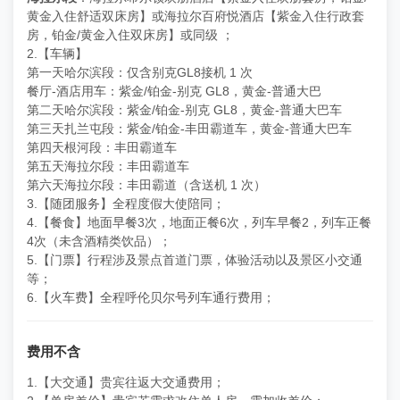
黄金入住舒适双床房】或海拉尔百府悦酒店【紫金入住行政套
房，铂金/黄金入住双床房】或同级 ；
2.【车辆】
第一天哈尔滨段：仅含别克GL8接机 1 次
餐厅-酒店用车：紫金/铂金-别克 GL8，黄金-普通大巴
第二天哈尔滨段：紫金/铂金-别克 GL8，黄金-普通大巴车
第三天扎兰屯段：紫金/铂金-丰田霸道车，黄金-普通大巴车
第四天根河段：丰田霸道车
第五天海拉尔段：丰田霸道车
第六天海拉尔段：丰田霸道（含送机 1 次）
3.【随团服务】全程度假大使陪同；
4.【餐食】地面早餐3次，地面正餐6次，列车早餐2，列车正餐
4次（未含酒精类饮品）；
5.【门票】行程涉及景点首道门票，体验活动以及景区小交通
等；
6.【火车费】全程呼伦贝尔号列车通行费用；
费用不含
1.【大交通】贵宾往返大交通费用；