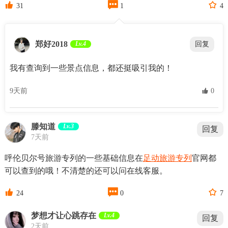



31
1
4
郑好2018
Lv.4
回复
我有查询到一些景点信息，都还挺吸引我的！
9天前
 0
滕知道
Lv.3
回复
7天前
呼伦贝尔号旅游专列的一些基础信息在
足动旅游专列
官网都
可以查到的哦！不清楚的还可以问在线客服。



24
0
7
梦想才让心跳存在
Lv.4
回复
2天前