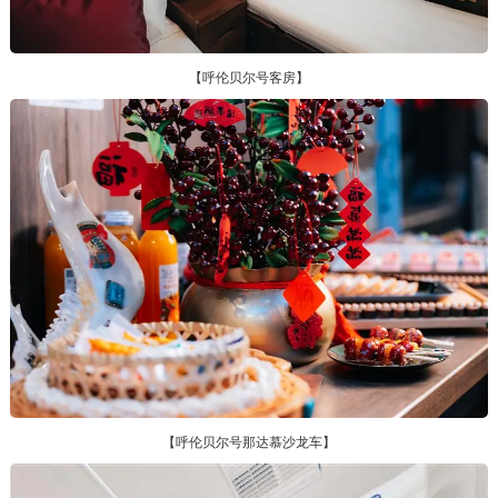
【呼伦贝尔号客房】
【呼伦贝尔号那达慕沙龙车】