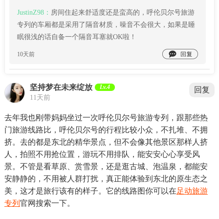
JustinZ98：
房间住起来舒适度还是蛮高的，呼伦贝尔号旅游
专列的车厢都是采用了隔音材质，噪音不会很大，如果是睡
眠很浅的话自备一个隔音耳塞就OK啦！

10天前
坚持梦在未来绽放
Lv.4
回复
11天前
去年我也刚带妈妈坐过一次呼伦贝尔号旅游专列，跟那些热
门旅游线路比，呼伦贝尔号的行程比较小众，不扎堆、不拥
挤。去的都是东北的精华景点，但不会像其他景区那样人挤
人，拍照不用抢位置，游玩不用排队，能安安心心享受风
景。不管是看草原、赏雪景，还是逛古城、泡温泉，都能安
安静静的，不用被人群打扰，真正能体验到东北的原生态之
美，这才是旅行该有的样子。它的线路图你可以在
足动旅游
专列
官网搜索一下。