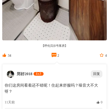
【呼伦贝尔号客房】



34
2
4
郑好2018
Lv.5
回复
你们这房间看着还不错呢！住起来舒服吗？噪音大不大
呀？
11天前
 0