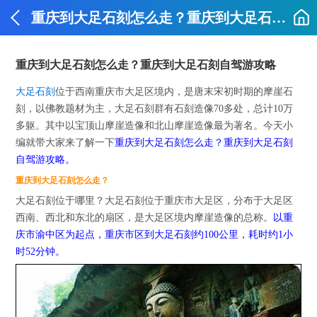
重庆到大足石刻怎么走？重庆到大足石刻自驾游攻略
重庆到大足石刻怎么走？重庆到大足石刻自驾游攻略
大足石刻
位于西南重庆市大足区境内，是唐末宋初时期的摩崖石
刻，以佛教题材为主，大足石刻群有石刻造像70多处，总计10万
多躯。其中以宝顶山摩崖造像和北山摩崖造像最为著名。今天小
编就带大家来了解一下
重庆到大足石刻怎么走？重庆到大足石刻
自驾游攻略。
重庆到大足石刻怎么走？
大足石刻位于哪里？大足石刻位于重庆市大足区，分布于大足区
西南、西北和东北的扇区，是大足区境内摩崖造像的总称。
以重
庆市渝中区为起点，重庆市区到大足石刻约100公里，耗时约1小
时52分钟。