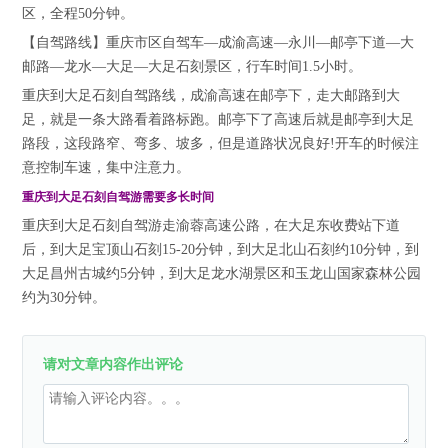
区，全程50分钟。
【自驾路线】重庆市区自驾车—成渝高速—永川—邮亭下道—大
邮路—龙水—大足—大足石刻景区，行车时间1.5小时。
重庆到大足石刻自驾路线，成渝高速在邮亭下，走大邮路到大
足，就是一条大路看着路标跑。邮亭下了高速后就是邮亭到大足
路段，这段路窄、弯多、坡多，但是道路状况良好!开车的时候注
意控制车速，集中注意力。
重庆到大足石刻自驾游需要多长时间
重庆到大足石刻自驾游走渝蓉高速公路，在大足东收费站下道
后，到大足宝顶山石刻15-20分钟，到大足北山石刻约10分钟，到
大足昌州古城约5分钟，到大足龙水湖景区和玉龙山国家森林公园
约为30分钟。
请对文章内容作出评论