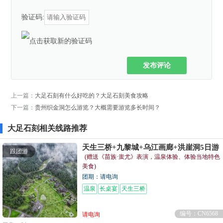
验证码:
发布评论
上一篇：
大足石刻有什么好吃的？大足石刻美食攻略
下一篇：
贵州织金洞怎么游览？大概需要游览多长时间？
大足石刻相关线路推荐
天生三桥+九黎城+乌江画廊+洪崖洞5日游
跟团游
(赠送《苗族·蚩尤》表演，温泉体验、体验当地特色
美食)
团期：请电询
温泉
长桌宴
天生三桥
编号：CN6568
请电询