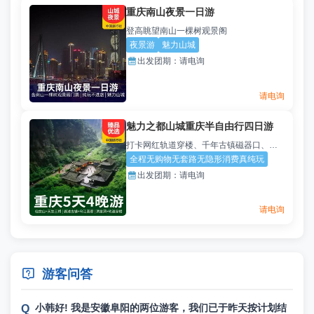
重庆南山夜景一日游
登高眺望南山一棵树观景阁
夜景游
魅力山城

出发团期：
请电询
请电询
魅力之都山城重庆半自由行四日游
打卡网红轨道穿楼、千年古镇磁器口、东方瑞士、南国第一牧原
全程无购物无套路无隐形消费真纯玩

出发团期：
请电询
请电询

游客问答
小韩好! 我是安徽阜阳的两位游客，我们已于昨天按计划结