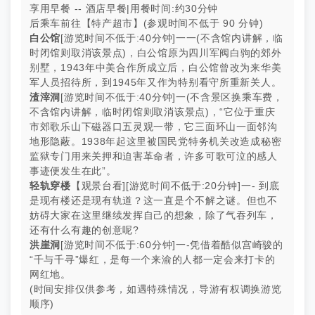
享用早餐 -- 酒店早餐|用餐时间:约30分钟
后乘车前往【特产超市】(参观时间不低于 90 分钟)
白公馆
[游览时间不低于:40分钟]一一(不含馆内讲解，临
时闭馆则取消该景点)，
白公馆原为四川军阀白驹的郊外
别墅，1943年中美合作所成立后，白公馆曾改为
来华美
军人员招待所，到1945年又作为特别看守所重新关人。
渣滓洞
[游览时间不低于:40分钟]一(不含景区换乘车费，
不含馆内讲解，临
时闭馆则取消该景点)，“它位于重庆
市郊歌乐山下磁器口五灵观一带，它三面
环山一面邻沟
地形隐蔽。1938年起这里被国民党特务机关改造成秘密
监狱专门用
来关押和迫害革命者，许多可歌可泣的感人
事迹便发生在此”。
轻轨穿楼
【观景台看][游览时间不低于:20分钟]一- 到底
是现有楼还是现有轨
道？这一直是个不解之谜。但也不
妨碍大家在这里继续发挥自己的想象，除了气
吞列车，
还有什么有趣的创意呢?
洪崖洞
[游览时间不低于:60分钟]一-凭借着酷似宫崎骏的
“千与千寻”爆红，
是每一个来渝的人都一定会来打卡的
网红地。
(时间安排仅供参考，如遇特殊情况，导游有权调换游览
顺序)