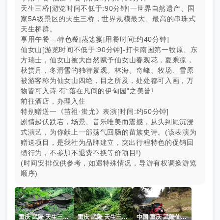
天生三桥[游览时间不低于:90分钟]一世界自然遗产、国
家5A级景区的天生三
桥，世界规模最大、最高的串珠式
天生桥群。
享用午餐-- 特色餐|蒸笼宴[用餐时间:约40分钟]
仙女山[游览时间不低于:90分钟]-打卡南国第一牧原、东
方瑞士，仙女山被
大自然赋予仙女山春观花，夏乘凉，
秋赏月，冬滑雪的独特景观。林海、奇峰、
牧场、雪原
被游客称为仙女山四绝，目之所及，处处都可入画，万
物皆可入诗:
有“落在凡间的伊甸园”之美誉!
前往酒店，办理入住
特别赠送一《苗祖·蚩尤》表演[时间:约60分钟]
剧情起伏跌宕，场景、音乐唯美而震撼，从头到尾沉浸
式演艺，为你献上一部荡
气回肠的苗族史诗。(该表演为
赠送项目，是我社为品牌建立，突出行程特色的促销回
馈
行为，不参加不退费不换等价项目!)
(时间安排仅供参考，如遇特殊情况，导游有权调换游览
顺序)
重庆 武隆 天生三桥 天福驿站
重庆 武隆 天生三桥 天福驿站
中国 重庆 武隆仙女山