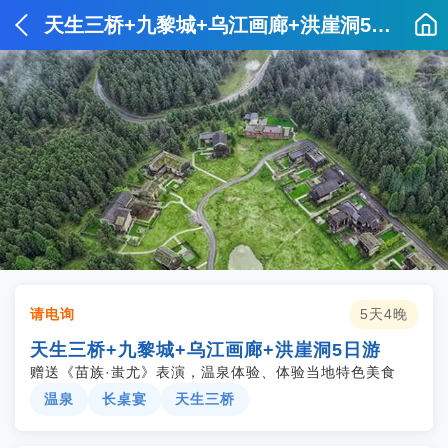
天生三桥+九黎城+乌江画廊+洪崖洞5日游
请电询
5天4晚
天生三桥+九黎城+乌江画廊+洪崖洞5日游
赠送《苗族·蚩尤》表演，温泉体验、体验当地特色美食
温泉
长桌宴
天生三桥