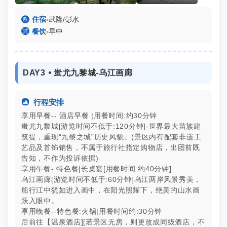

住宿
▪
武隆/彭水

餐饮
▪
早中
DAY3 ⦁ 蚩尤九黎城-乌江画廊

行程安排
享用早餐-- 酒店早餐 |用餐时间:约30分钟
蚩尤九黎城[游览时间不低于:120分钟]-世界最大苗族建
筑提，重现“九黎之
城”历史风貌。(景区内有配套非遗工
艺品及首饰销售，不属于旅行社指定购物店，出团前既
告知，
不作为投诉依据)
享用午餐- 特色餐|长桌宴[用餐时间:约40分钟]
乌江画廊[游览时间不低于:60分钟]
乌江两岸风景秀美，
船行江中犹如进入画中，在阳光照耀下，绝美的山水画
跃入
眼中。
享用晚餐--特色餐:火锅|用餐时间约:30分钟
后前往【温泉酒店][若景区无房，则更改成同级酒店，不