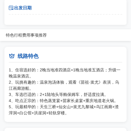

出发日期
特色
行程
费用
事项
推荐

线路特色
1、住宿选好的：2晚当地准四酒店+1晚当地准五酒店；升级一
晚温泉酒店。
2、玩挑有趣的：温泉泡汤体验，观看《苗祖·蚩尤》表演，乌
江画廊游船。
3、车选巴适的：2+1陆地头等舱保姆车，舒适度拉满。
4、吃点正宗的：特色蒸笼宴+苗家长桌宴+重庆地道老火锅。
5、玩最精华的：天生三桥+仙女山+蚩尤九黎城+乌江画廊+渣
滓洞+白公馆+洪崖洞+轻轨穿楼。