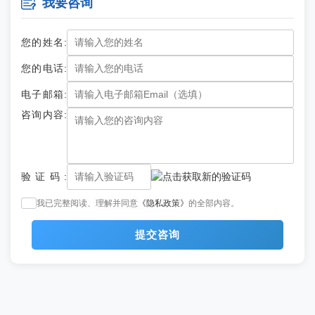

我要咨询
请问来重庆旅游选择住哪个区域比较合适？
您的姓名:
您好，来重庆旅游建议你选择江北区、渝中区、南岸区这三个区
域的酒店，不仅交通便利，而且临近购物中心。
您的电话:
马上来重庆旅游了，这里有动物园吗？
电子邮箱:
咨询内容:
您好，来重庆旅游可以选择中旅的乐和乐都一日游，乐和乐都里
面有动物园，如有需要欢迎致电我们023 - 88721881。
各位朋友大家好，最近我有想去重庆玩的打算，请问重庆垫
江旅行社跟团游有没有推荐的线路呢？
验证码:
如果你要找单独的重庆垫江旅行社跟团游可能比较少，但是你在
我已完整阅读、理解并同意
《隐私政策》
的全部内容。
足动旅行上可以看到很多重庆渝东南片区的旅游团，像是武隆酉阳都
可以值得去玩，上周我刚和朋友一块去了4天三晚的桃源秘境的团，
提交咨询
主要游玩景点有桃花源，龚滩古镇乌江画廊，天坑地缝这些地方，看
到的各种各样的景象还蛮多的，长了很多当地的特色小吃，尤其是天
朋友们大家好，计划等孩子暑假带她去重庆，请问重庆三大
坑地缝的独特的喀斯特地貌，还可以在乌江画廊上坐船游乌江。
一小三天两夜跟团游多钱？有哪些推荐线路呢
重庆三大一小三天两夜跟团游多钱这个还是得看你们是淡季还是
旺季去，然后还要看你们要选择的是比较经济型的线路还是偏轻奢一