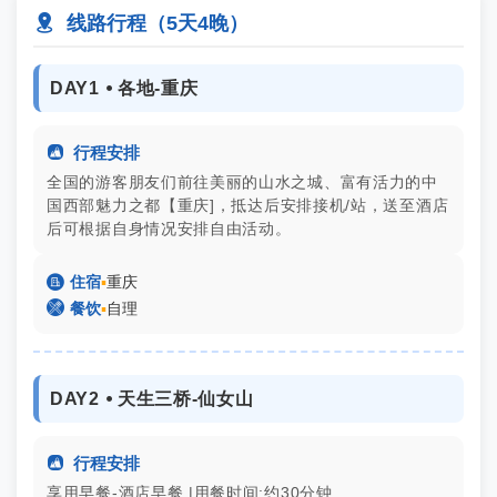

线路行程（5天4晚）
DAY1 ⦁ 各地-重庆

行程安排
全国的游客朋友们前往美丽的山水之城、富有活力的中
国西部魅力之都【重庆]，
抵达后安排接机/站，送至酒店
后可根据自身情况安排自由活动。

住宿
▪
重庆

餐饮
▪
自理
DAY2 ⦁ 天生三桥-仙女山

行程安排
享用早餐-酒店早餐 |用餐时间:约30分钟