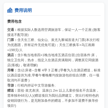

费用说明
费用包含
交通：
根据实际人数选用空调旅游车，保证一人一个正座;(散客
接送不配导游)
门票：
含天生三桥、仙女山、蚩尤九黎城首道大门票(本次行程
为优惠团，所有证件无
优免可退)；天生三桥换车+乌江画廊
=198元/人
酒店：
含3 晚当地准四+1晚当地准五酒店住宿;(住宿条件:床，
独立卫生间，热水，
指定入住酒店房满期间，调整其它同级酒
店(客栈)，敬请理解)
用餐：
含/占床者--含餐 4早 3 正餐;(早餐为入住酒店赠送，标准
以酒店提供为准;早
餐午餐晚餐均按旅游包价组合消费，任一项
取消均不退费 )
导游：
行程内持证中文导游服务;
赠送：
苗祖·蚩尤表演、温泉(1.2m 以上儿童价报名不含温泉，
需单独补68
元/人)(赠送项目为我社品牌建立，突出行程特色的
促销回馈行为，是无附加条
件的赠送，不参加不退费不换等价
项目!)