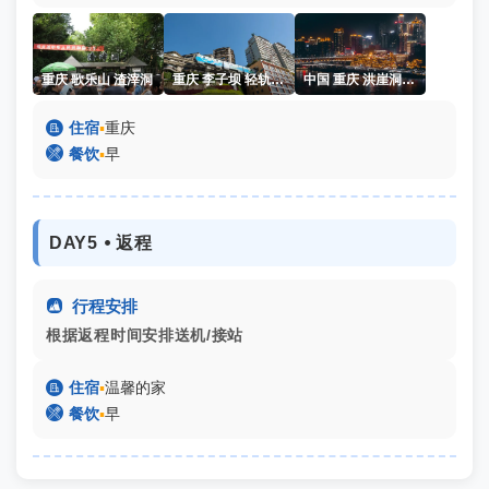
重庆 歌乐山 渣滓洞
重庆 李子坝 轻轨穿楼
中国 重庆 洪崖洞 夜景 航拍

住宿
▪
重庆

餐饮
▪
早
DAY5 ⦁ 返程

行程安排
根据返程时间安排送机/接站

住宿
▪
温馨的家

餐饮
▪
早