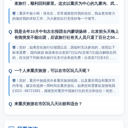
束旅行，顺利回到家里。这次以重庆为中心的九寨沟、武
隆、三峡等地的旅行，在你周到的安排下，我们还是比较满
重庆中旅小韩：张先生，非常感谢您对我的信任，我会更加努力
意的。事实验证了我的预判，你们公司尤其是你，是值得信
的做好我的本职工作，为大家的出行安排好每一个细节。
赖的，你们的诚实守信，你的热情周到的服务，是值得肯定
的。是你让我这次旅行留下了一个美好的记忆。在此，特向
我是去年10月中旬左右报团去内蒙胡扬林，出发前头天晚上
你表示诚挚的谢意！我的朋友同事有到重庆旅游的，我会推
有病突发不能出团，后该旅行社有关人员只退了百分之50的
荐你的。再次谢谢！
团费，这个是否合理？？？？？
您好，如果您在旅行社报团以后，因临时无法参加的，按照以下
标准退费： 国内旅游 旅游者在出发前7日以内(含第7日)提出解除合同
的，应当按下列标准向旅行社支付业务损失费：出发前7日至4日，支
付旅游费用总额50%；出发前3日至1日，支付旅游费用总额60%；出
发当日，支付旅游费用总额80%。出境旅游 旅游者在出发前30日内
一个人来重庆旅游，可以在市区玩几天呢？
（含第30日）提出解除合同的，应当按下列标准向旅行社支付业务损
失费：出发前30日至15日，按旅游费用总额5%； 出发前14日至7
您好，重庆中旅提供许多重庆旅游线路，以及重庆周边和重庆市
日，按旅游费用总额15%； 出发前6日至4日，按旅游费用总额7
内等地，建议你选择一周时间在重庆游玩，如果您有需要欢迎致电我
0%； 出发前3日至1日，按旅游费用总额85%； 出发当日，按旅游费
们023 - 88721881，感谢您对重庆中国旅行社的关注和信任！祝您生
用总额90%； 如按上述比例支付的业务损失费不足以赔偿旅行社的实
活愉快！
际损失，旅游者应当按实际损失对旅行社予以赔偿，但最高额不应当
来重庆旅游在市区玩几天比较和适合？
超过旅游费用总额。 我们建议您合理安排时间，尽量避免这种情况，
非常感谢您对重庆中国旅行社的信任。
您好，来重庆旅游建议您在市区玩2到3天的样子，如果您有需要
欢迎致电我们023 - 88721881，感谢您对重庆中国旅行社的关注和信
任！祝您生活愉快！