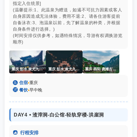
指定入住统景]
(温馨提示:1、此温泉为赠送，如遏不可抗力因素或客人
自身原因造成无法体验，费用不退:2、请各住
游客提前
自备泳衣:3、泡温泉以前，先了解温泉的种类，并根据
自身条件进行选择。)
(时间安排仅供参考，如遇特殊情况，导游有权调换游览
顺序)
重庆 彭水 蚩尤九黎城
重庆 彭水 蚩尤九黎城夜景
重庆 酉阳 龚滩古镇 乌江画廊

住宿
▪
重庆

餐饮
▪
早中晚
DAY4 ⦁ 渣滓洞-白公馆-轻轨穿楼-洪崖洞

行程安排