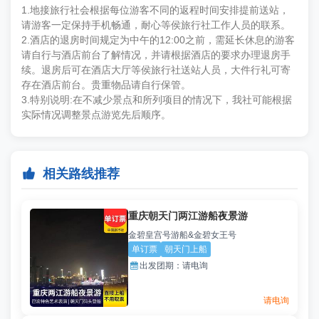
1.地接旅行社会根据每位游客不同的返程时间安排提前送站，
请游客一定保持手机畅通，耐心等侯旅
行社工作人员的联系。
2.酒店的退房时间规定为中午的12:00之前，需延长休息的游客
请自行与酒店前台了解情况，并请
根据酒店的要求办理退房手
续。退房后可在酒店大厅等侯旅行社送站人员，大件行礼可寄
存在酒店前
台。贵重物品请自行保管。
3.特别说明:在不减少景点和所列项目的情况下，我社可能根据
实际情况调整景点游览先后顺序。

相关路线推荐
重庆朝天门两江游船夜景游
金碧皇宫号游船&金碧女王号
单订票
朝天门上船

出发团期：
请电询
请电询