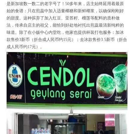
是新加坡数一数二的老字号了！50多年来，店主始终延用着最原
始的食谱：只在煎蕊中加入适量椰糖和新鲜椰浆，以确保刚刚好
的甜度。这种摈弃了加入红豆、亚答籽、榴莲等配料的质朴做
法，传承自店主的祖父，能恰到好处地衬托出煎蕊最清新纯粹的
味道。除了在小贩中心内堂吃，他家也提供杯装打包服务：加冰
款售价3新币（折合成人民币约15元）；去冰款售价3.5新币（折合
成人民币约17元）。