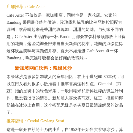
店铺推荐：Cafe Aster
Cafe Aster 不仅仅是一家咖啡店，同时也是一家花店。它家的
Bandung 采用最传统的做法，玫瑰露和炼乳的比例严格按照配方
调制，饮品喝起来是香甜的玫瑰加上甜甜的奶味。与别家不同的
是，Cafe Aster 出品的每一杯 Bandung 都会在饮料最顶部放上可食
用的花瓣，这些花瓣全部来自当天新鲜的花束，花瓣的点缀使得
这杯饮品美味与高颜值并存。夏天不如走进 Cafe Aster 点一杯
Bandung，喝完连呼吸都会是好闻的玫瑰味～
新加坡网红饮料：浆绿冰沙
浆绿冰沙是很多新加坡人的童年回忆，在上个世纪60-80年代，可
以在街头看到很多小贩推着手推车售卖这种甜点。Chendol （煎
蕊）指的是碗中的绿色米条，一般用糯米和新鲜压榨的班兰汁制
作，散发着淡淡的清香。新加坡人喜欢将煎蕊、红豆、椰糖和椰
奶铺在冰沙上食用，这个搭配无疑是炎炎夏日最清凉解暑的饮品
了。
推荐店铺：Cendol Geylang Serai
这是一家开在芽笼士乃的小店，自1952年开始售卖浆绿冰沙，算