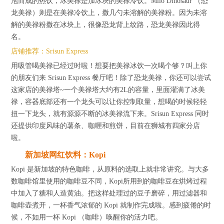
泡而成的热饮，冰美禄是加冰块的美禄冷饮。Milo Dinosaur （恐
龙美禄）则是在美禄冷饮上，撒几勺未溶解的美禄粉。因为未溶
解的美禄粉撒在冰块上，很像恐龙背上纹路，恐龙美禄因此得
名。
店铺推荐：Srisun Express
用吸管喝美禄已经过时啦！想要把美禄冰饮一次喝个够？叫上你
的朋友们来 Srisun Express 餐厅吧！除了恐龙美禄，你还可以尝试
这家店的美禄塔~一个美禄塔大约有2L的容量，里面灌满了冰美
禄，容器底部还有一个龙头可以让你控制取量，想喝的时候轻轻
扭一下龙头，就有源源不断的冰美禄流下来。Srisun Express 同时
还提供印度风味的薯条、咖喱和煎饼，目前在狮城有四家分店
啦。
新加坡网红饮料：Kopi
Kopi 是新加坡的特色咖啡，从原料的选取上就非常讲究。与大多
数咖啡馆里使用的咖啡豆不同，Kopi所用到的咖啡豆在烘烤过程
中加入了糖和人造黄油。把这样处理过的豆子磨碎，用过滤器和
咖啡壶煮开，一杯香气浓郁的 Kopi 就制作完成啦。感到疲倦的时
候，不如用一杯 Kopi （咖啡）唤醒你的活力吧。