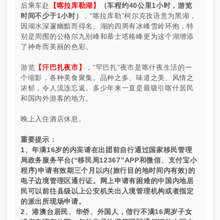
后乘车赴
【喀拉库勒湖】
（车程约40公里1小时，游览
时间不少于1小时）
，“喀拉库勒”柯尔克孜语意为黑湖，
因湖水深邃幽黯而得名。湖的四周有冰峰雪岭环抱，特
别是周围的公格尔九别峰和慕士塔格峰更为这个湖增添
了神奇而美丽的色彩。
游览
【汗巴扎夜市】
，“罕巴扎”夜市是喀什夜生活的一
个缩影，各种美食聚集。品种之多、味道之美、风情之
浓郁，令人流连忘返。多少年来一直是最吸引喀什居民
和国内外游客的地方。
晚上入住酒店休息。
重要提示：
1、年满16岁的内宾请在出团前自行通过国家移民管理
局政务服务平台(“移民局12367”APP和微信、支付宝小
程序)申请有效期三个月以内(旅行目的地时间内有效)的
电子边境管理区通行证。网上申请有困难的中国内地居
民可以前往县级以上公安机关出入境管理机构或者指定
的派出所现场申请。
2、港澳台居民、华侨、外国人，偕行不满16周岁子女