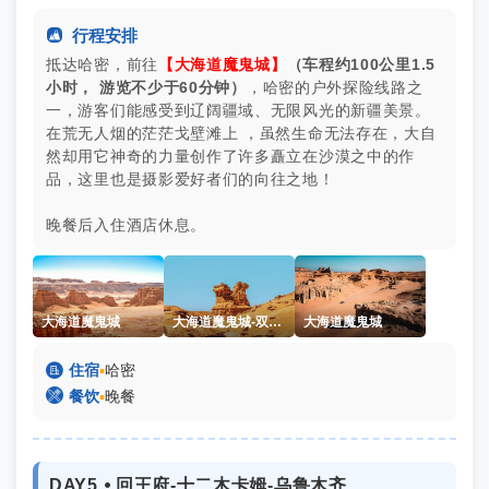

行程安排
抵达哈密，前往
【大海道魔鬼城】
（车程约100公里1.5
小时， 游览不少于60分钟）
，哈密的户外探险线路之
一，游客们能感受到辽阔疆域、无限风光的新疆美景。
在荒无人烟的茫茫戈壁滩上 ，虽然生命无法存在，大自
然却用它神奇的力量创作了许多矗立在沙漠之中的作
品，这里也是摄影爱好者们的向往之地！
晚餐后入住酒店休息。
大海道魔鬼城
大海道魔鬼城-双头马
大海道魔鬼城

住宿
▪
哈密

餐饮
▪
晚餐
DAY5 ⦁ 回王府-十二木卡姆-乌鲁木齐