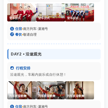
登车仪式
登车仪式
登车仪式

住宿
▪
南方列车·潇湘号

餐饮
▪
敬请自理
DAY2 ⦁ 沿途观光

行程安排
沿途观光，车厢内娱乐或自行休憩！
列车欢迎歌舞
列车欢迎歌舞
列车欢迎歌舞

住宿
▪
南方列车·潇湘号