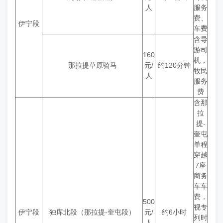
人
服务
费、
伊宁段
车费
含导
游司
160
机，
那拉提草原骑马
元/
约120分钟
牧民
人
服务
费
含那
拉
提-
奎屯
单程
穿越
7座
商务
车车
费，
500
视专
伊宁段
独库北段（那拉提-奎屯段）
元/
约6小时
列时
人