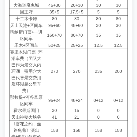
大海道魔鬼城
45+30
20+30
30
30
回王府
35+5
17.5+5
5
5
十二木卡姆
80
80
80
80
天山天池+区间车
95+60
48+60
30
30
喀纳斯门票+一进
160+70
80+70
35
35
区间车
禾木+区间车
50+25
25+25
12.5
12.5
赛里木湖门票+环
湖车费（团队大
巴作为景交入内
环湖，费用含大
270
270
235
200
巴代替景交费用
及环湖超公里车
费）
那拉提+河谷草原
95+24
48+24
0+12
0+12
区间车
霍尔果斯国门
30
15
0
0
天山神秘大峡谷
41
21
0
0
《杏花之约，丝
路龟兹》演出
158
158
158
158
专列特别优惠价