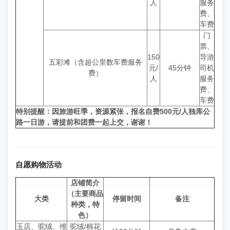
人
服务
费、
车费
门
票、
150
导游
五彩滩（含超公里数车费服务
元/
45分钟
司机
费）
人
服务
费、
车费
特别提醒：因旅游旺季，资源紧张，报名自费500元/人独库公
路一日游，请提前和团费一起上交，谢谢！
自愿购物活动
店铺简介
（主要商品
大类
停留时间
备注
种类，特
色）
玉店、驼绒、维
驼绒/棉花