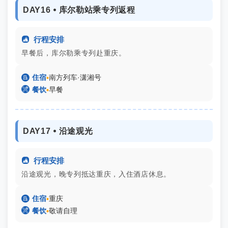
DAY16 ⦁ 库尔勒站乘专列返程

行程安排
早餐后，库尔勒乘专列赴重庆。

住宿
▪
南方列车·潇湘号

餐饮
▪
早餐
DAY17 ⦁ 沿途观光

行程安排
沿途观光，晚专列抵达重庆，入住酒店休息。

住宿
▪
重庆

餐饮
▪
敬请自理