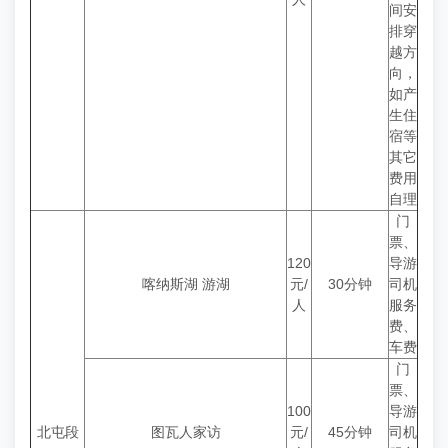
间安
排穿
越方
向，
如产
生住
宿等
其它
费用
自理
门
票、
120
导游
喀纳斯湖 游湖
元/
30分钟
司机
人
服务
费、
车费
门
票、
100
导游
北屯段
图瓦人家访
元/
45分钟
司机