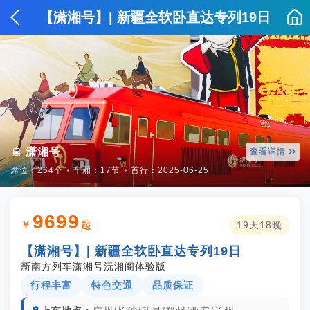
【潇湘号】| 新疆全软卧直达专列19日


潇湘号
查看详情
席位：264个
⦁
车厢：17节
⦁
首行：2025-06-25
9699
￥
起
19天18晚
【潇湘号】| 新疆全软卧直达专列19日
新南方列车潇湘号沅湘阁体验版
行程丰富
特色交通
品质保证