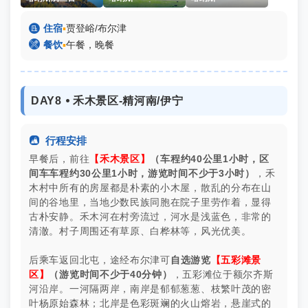

住宿
▪
贾登峪/布尔津

餐饮
▪
午餐，晚餐
DAY8 ⦁ 禾木景区-精河南/伊宁

行程安排
早餐后，前往
【禾木景区】
（车程约40公里1小时，区
间车车程约30公里1小时，游览时间不少于3小时）
，禾
木村中所有的房屋都是朴素的小木屋，散乱的分布在山
间的谷地里，当地少数民族同胞在院子里劳作着，显得
古朴安静。禾木河在村旁流过，河水是浅蓝色，非常的
清澈。村子周围还有草原、白桦林等，风光优美。
后乘车返回北屯，途经布尔津可
自选游览
【五彩滩景
区】
（游览时间不少于40分钟）
，五彩滩位于额尔齐斯
河沿岸。一河隔两岸，南岸是郁郁葱葱、枝繁叶茂的密
叶杨原始森林；北岸是色彩斑斓的火山熔岩，悬崖式的