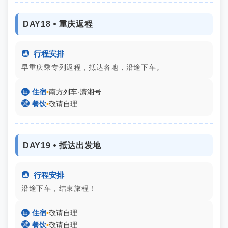
DAY18 ⦁ 重庆返程

行程安排
早重庆乘专列返程，抵达各地，沿途下车。

住宿
▪
南方列车·潇湘号

餐饮
▪
敬请自理
DAY19 ⦁ 抵达出发地

行程安排
沿途下车，结束旅程！

住宿
▪
敬请自理

餐饮
▪
敬请自理