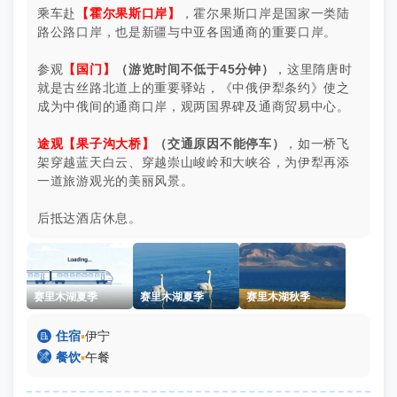
乘车赴
【霍尔果斯口岸】
，霍尔果斯口岸是国家一类陆
路公路口岸，也是新疆与中亚各国通商的重要口岸。
参观
【国门】
（游览时间不低于45分钟）
，这里隋唐时
就是古丝路北道上的重要驿站，《中俄伊犁条约》使之
成为中俄间的通商口岸，观两国界碑及通商贸易中心。
途观【果子沟大桥】
（交通原因不能停车）
，如一桥飞
架穿越蓝天白云、穿越崇山峻岭和大峡谷，为伊犁再添
一道旅游观光的美丽风景。
后抵达酒店休息。
赛里木湖夏季
赛里木湖夏季
赛里木湖秋季

住宿
▪
伊宁

餐饮
▪
午餐