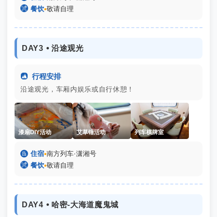

餐饮
▪
敬请自理
DAY3 ⦁ 沿途观光

行程安排
沿途观光，车厢内娱乐或自行休憩！
漆扇DIY活动
艾草锤活动
列车棋牌室

住宿
▪
南方列车·潇湘号

餐饮
▪
敬请自理
DAY4 ⦁ 哈密-大海道魔鬼城