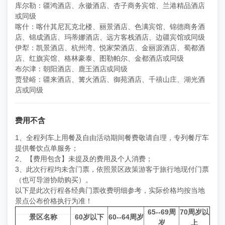
库尔勒：疆鸿酒店、永徽酒店、杏子商务宾馆、兰港精品酒店
或同级
喀什：喀什其尼瓦克北楼、丽景酒店、色满宾馆、锦德商务酒
店、锦成酒店、玛蒂娜酒店、远方客栈酒店、边疆宾馆或同级
伊犁：凯景酒店、杭州湾、悦家荣酒店、金丽源酒店、蜀都酒
店、红旗宾馆、格林豪泰、图勒帕尔、金都酒店或同级
布尔津：朝阳酒店、鹿王酒店或同级
贾登峪：疆来酒店、篝火酒店、御苑酒店、千禧山庄、湖光酒
店或同级
费用不含
1、全程列车上用餐及自由活动期间餐费敬请自理，专列餐厅车
提供餐饮点单服务；
2、【费用包含】未提及的费用及个人消费；
3、此次行程均未含门票，依照景区政策游客于旅行地现付门票
（也可导游协助购买）。
以下是此次行程各经典门票收费明细参考，实际价格均按当地
景点公布价格执行为准！
65--69周
70周岁以
景区名称
60岁以下
60--64周岁
岁
上