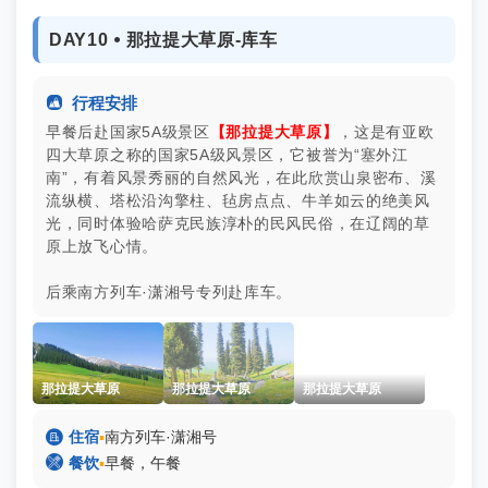
DAY10 ⦁ 那拉提大草原-库车

行程安排
早餐后赴国家5A级景区
【那拉提大草原】
，这是有亚欧
四大草原之称的国家5A级风景区，它被誉为“塞外江
南”，有着风景秀丽的自然风光，在此欣赏山泉密布、溪
流纵横、塔松沿沟擎柱、毡房点点、牛羊如云的绝美风
光，同时体验哈萨克民族淳朴的民风民俗，在辽阔的草
原上放飞心情。
后乘南方列车·潇湘号专列赴库车。
那拉提大草原
那拉提大草原
那拉提大草原

住宿
▪
南方列车·潇湘号

餐饮
▪
早餐，午餐