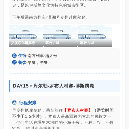
史，是以伊斯兰文化为特色的城市街区。
下午后乘南方列车·潇湘号专列赴库尔勒。
艾提尕尔清真寺
喀什古城
喀什古城

住宿
▪
南方列车·潇湘号

餐饮
▪
早餐，午餐
DAY15 ⦁ 库尔勒-罗布人村寨-博斯腾湖

行程安排
早专列抵库尔勒，乘车前往
【罗布人村寨】
（游览时间
不少于1.5小时）
，罗布人是新疆较为古老的民族之一
，他们生活在塔里木河畔的小海子旁，不种五谷，不牧
牲畜 ，唯以小舟捕鱼为食。