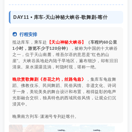
DAY11 ⦁ 库车-天山神秘大峡谷-歌舞剧-喀什

行程安排
抵达库车，乘车赴
【天山神秘大峡谷】
（车程约60公里
1小时，游览不少于120分钟）
，被称为中国的十大峡谷
之一，位于天山南麓，维吾尔语的意思是“红色的山
崖”。大峡谷虽地处内陆干旱地区，遍布细沙，却有汩汩
清泉。泉水潺潺流淌，时隐时现，堪称一绝。
晚欣赏歌舞剧《杏花之约，丝路龟兹》
，集库车龟兹舞
蹈、佛教伎乐、民间舞蹈、民俗风情、非遗文化、诗词
于一身，美轮美奂的舞台设计和布置，相得益彰的电声
光影融合交织，独具特色的西域民俗风情，让观众们沉
浸其中。
晚乘南方列车·潇湘号专列赴喀什。