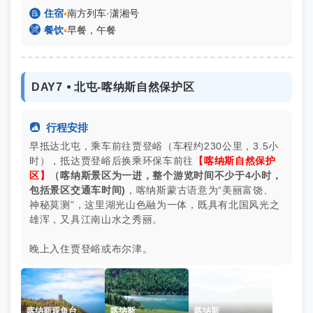

住宿
▪
南方列车·潇湘号

餐饮
▪
早餐，午餐
DAY7 ⦁ 北屯-喀纳斯自然保护区

行程安排
早抵达北屯，乘车前往贾登峪（车程约230公里，3.5小
时），抵达贾登峪后换乘环保车前往
【喀纳斯自然保护
区】
（喀纳斯景区为一进，整个游览时间不少于4小时，
包括景区交通车时间)
，喀纳斯蒙古语意为“美丽富饶、
神秘莫测”，这里湖光山色融为一体，既具有北国风光之
雄浑，又具江南山水之秀丽。
晚上入住贾登峪或布尔津。
喀纳斯观鱼台
喀纳斯
喀纳斯