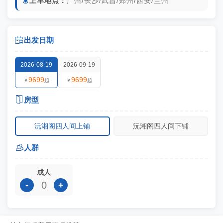
上车地点：
广州/长沙/武昌/郑州/西安/兰州


出发日期
2026-08-19
2026-09-19
9699
9699
￥
起
￥
起

房型
沅湘阁四人间上铺
沅湘阁四人间下铺

人群
成人
-
+