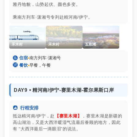
雅丹地貌，山势起伏、颜色多变。
乘南方列车·潇湘号专列赴精河南/伊宁。
禾木村
禾木村
五彩滩

住宿
▪
南方列车·潇湘号

餐饮
▪
早餐，午餐
DAY9 ⦁ 精河南/伊宁-赛里木湖-霍尔果斯口岸

行程安排
抵达精河南/伊宁，赴
【赛里木湖】
，赛里木湖是新疆的
高山湖泊，又是大西洋暖湿气流最后眷顾的地方，因此
有 “大西洋最后一滴眼泪”的说法。