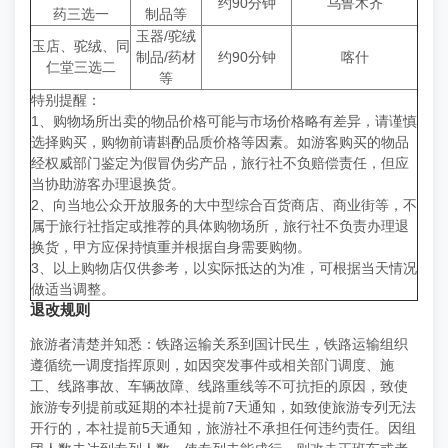
约90分钟
乌鲁木齐
药三选一
制品等
玉器/驼绒
玉店、驼绒、同
制品/药材
约90分钟
喀什
仁堂三选二
等
特别提醒：
1、购物场所出卖的物品价格可能与市场价格略有差异，请谨慎
选择购买，购物前请斟酌品质价格等因素。如游客购买的物品
经权威部门鉴定为假冒伪劣产品，旅行社不负赔偿责任，但应
当协助游客办理退换货。
2、向当地公众开放服务的大中型综合百货商店、商业街等，不
属于旅行社指定或推荐的具体购物场所，旅行社不负责办理退
换货，甲方应保持慎重并根据自身需要购物。
3、以上购物店仅供参考，以实际抵达的为准，可根据当天情况
做适当调整。
退改规则
旅游者清楚并知悉：铁路运输关系到国计民生，铁路运输组织
遵循统一调度指挥原则，如因突发事件或相关部门调度、施
工、线路事故、车辆故障、线路重线等不可抗拒的原因，致使
旅游专列提前或延期的本社提前7天通知，如致使旅游专列无法
开行的，本社提前5天通知，旅游社不承担任何违约责任。因组