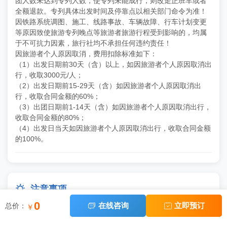
团人数未达到专列人数，使专列未能成行，则改走正班车或者
全额退款。专列具体出发时间及停靠点以相关部门命令为准！
因铁路系统调图、施工、线路事故、车辆故障、行车计划变更
等原因致使旅游专列晚点等旅游者旅游行程受到影响的，均属
于不可抗力因素，旅行社均不承担任何违约责任！
因旅游者个人原因取消，费用扣除标准如下：
（1）出发日期前30天（含）以上，如因旅游者个人原因取消出
行，收取3000元/人；
（2）出发日期前15-29天（含）如因旅游者个人原因取消出
行，收取合同金额的60%；
（3）出团日期前1-14天（含）如因旅游者个人原因取消出行，
收取合同金额的80%；
（4）出发日当天如因旅游者个人原因取消出行，收取合同金额
的100%。

注意事项
0
在线咨询
立即预订
总价：


￥
1、有效身份证件：参加国内旅游时须携带有效期内的身份证，
如因个人原因没有带有效身份证件造成无法办理入住手续造成