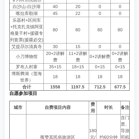
白沙山-白沙湖
40
20
0
0
喀拉库勒湖
45
22
0
0
乐器村+区间车
+托克扎克镇阿亚
80
80
80
80
格曼干村+援疆专
列套票(援疆必交)
艾提尕尔清真寺
30
15
0
0
20+2讲解
11+2讲解
0+2讲解
小刀博物馆
0+2讲解费
费
费
费
罗布人村寨
35+15
18+15
0+15
0+15
博斯腾湖（莲海
18
18
18
18
世界）
合计
1558
1197.5
712.5
677.5
自愿参加项目
费
城市
自费项目内容
时长
备注
用
含门
票、
180
导游
喀赞其民俗旅游区
元/
约60分钟
司机