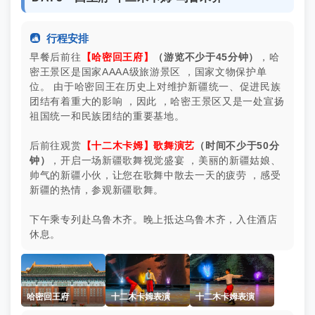

行程安排
早餐后前往
【哈密回王府】
（游览不少于45分钟）
，哈
密王景区是国家AAAA级旅游景区 ，国家文物保护单
位。 由于哈密回王在历史上对维护新疆统一、促进民族
团结有着重大的影响 ，因此 ，哈密王景区又是一处宣扬
祖国统一和民族团结的重要基地。
后前往观赏
【十二木卡姆】歌舞演艺
（时间不少于50分
钟）
，开启一场新疆歌舞视觉盛宴 ，美丽的新疆姑娘、
帅气的新疆小伙，让您在歌舞中散去一天的疲劳 ，感受
新疆的热情，参观新疆歌舞。
下午乘专列赴乌鲁木齐。晚上抵达乌鲁木齐，入住酒店
休息。
哈密回王府
十二木卡姆表演
十二木卡姆表演