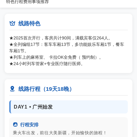
特色
行程
费用
事项
推荐

线路特色
★2025首次开行，客房共计90间，满载宾客仅264人。
★全列编组17节：客车车厢13节，多功能娱乐车厢1节，餐车
车厢1节。
★列车上的麻将室、 卡拉OK全免费（ 预约制）。
★24小时列车管家+专业医疗随行医师。

线路行程（19天18晚）
DAY1 ⦁ 广州始发

行程安排
乘火车出发，前往大美新疆，开始愉快的旅程！