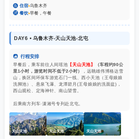

住宿
▪
乌鲁木齐

餐饮
▪
早餐，午餐
DAY6 ⦁ 乌鲁木齐-天山天池-北屯

行程安排
早餐后，乘车前往人间瑶池
【天山天池】
（车程约90公
里1小时，游览时间不低于2小时）
，远眺雄伟博格达雪
山，换区间环保车游览石门一线、西小天池（王母娘娘
洗脚池）、悬泉飞瀑、龙潭碧月(王母娘娘的洗面盆)，
西山观松、定海神针、南山望雪。
后乘南方列车·潇湘号专列赴北屯。
天山天池
天山天池
天山天池