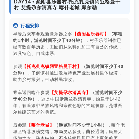
DAY14 ⦁ 疏附县乐器村-托克扎克镇阿亚格曼干
村-艾提尕尔清真寺-喀什老城-库尔勒

行程安排
早餐后乘车参观新疆乐器之乡
【疏附县乐器村】
（车程
约1小时，游览时间不少于40分钟）
，村子乐器制作已
经有数百年历史，工匠们从采料到加工有自己的传统，
独具特色、自成体系。
参观
【托克扎克镇阿亚格曼干村】
（游览时间不少于40
分钟）
，了解该村通过发展特色产业发展村集体经济，
助力乡村振兴，带动村民增收。
乘车返回喀什参观
【艾提尕尔清真寺】
（游览时间不少
于40分钟）
，这是中国伊斯兰教清真寺，始建于1442
年，有着浓郁民族风格和宗教色彩的古建筑群，是维吾
尔族建筑艺术的典范。
后参观
【喀什老城】
（游览时间不少于1小时）
，喀什老
城区街巷纵横交错，布局灵活多变，曲径通幽，民居大
多为土木、砖木结构，不少传统民居已有上百年的历