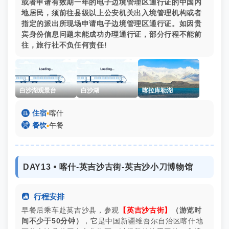
或者申请有效期一年的电子边境管理区通行证的中国内
地居民，须前往县级以上公安机关出入境管理机构或者
指定的派出所现场申请电子边境管理区通行证。如因贵
宾身份信息问题未能成功办理通行证，部分行程不能前
往，旅行社不负任何责任!
白沙湖观景台
白沙湖
喀拉库勒湖

住宿
▪
喀什

餐饮
▪
午餐
DAY13 ⦁ 喀什-英吉沙古街-英吉沙小刀博物馆

行程安排
早餐后乘车赴‌英吉沙县，参观
【英吉沙古街】
（游览时
间不少于50分钟）
，它‌是中国新疆维吾尔自治区喀什地