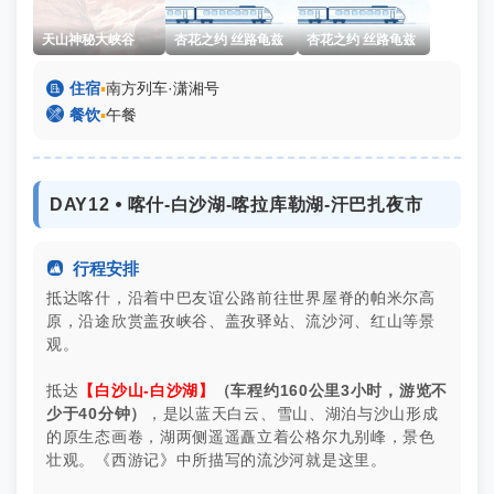
天山神秘大峡谷
杏花之约 丝路龟兹
杏花之约 丝路龟兹

住宿
▪
南方列车·潇湘号

餐饮
▪
午餐
DAY12 ⦁ 喀什-白沙湖-喀拉库勒湖-汗巴扎夜市

行程安排
抵达喀什，沿着中巴友谊公路前往世界屋脊的帕米尔高
原，沿途欣赏盖孜峡谷、盖孜驿站、流沙河、红山等景
观。
抵达
【白沙山-白沙湖】
（车程约160公里3小时，游览不
少于40分钟）
，是以蓝天白云、雪山、湖泊与沙山形成
的原生态画卷，湖两侧遥遥矗立着公格尔九别峰，景色
壮观。《西游记》中所描写的流沙河就是这里。