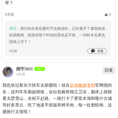
呀？
8天前
 0
秉驻：
我们恰好是初夏时节去旅游的，正好避开了暑期旅游
的高峰期，我觉得那个时候的景色还不错，一些时令瓜果也
陆续上市了！

6天前
拙守2021
Lv.4
回复
9天前
我也坐过新东方快车去新疆啦！就在
足动旅游专列
官网报的
名，这列车车厢超精致，金钻包厢有独立卫浴，躺床上就能
看戈壁雪山，全程不赶路。一路打卡了赛里木湖和喀什古城
等好多景点，吃了地道手抓饭和烤羊肉，每一处都惊艳，这
趟旅行太值啦！