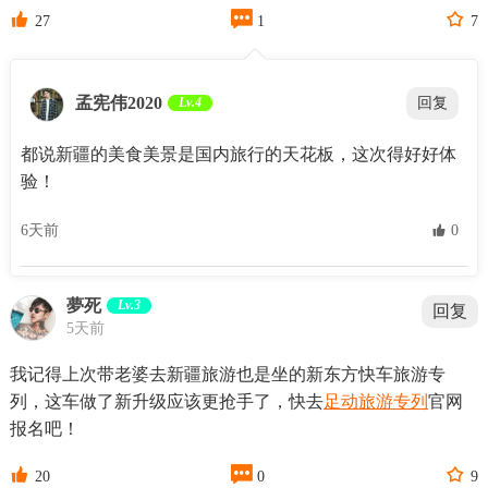



27
1
7
孟宪伟2020
Lv.4
回复
都说新疆的美食美景是国内旅行的天花板，这次得好好体
验！
6天前
 0
夢死
Lv.3
回复
5天前
我记得上次带老婆去新疆旅游也是坐的新东方快车旅游专
列，这车做了新升级应该更抢手了，快去
足动旅游专列
官网
报名吧！



20
0
9