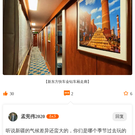
【新东方快车金钻车厢走廊】



30
2
6
孟宪伟2020
Lv.5
回复
听说新疆的气候差异还蛮大的，你们是哪个季节过去玩的