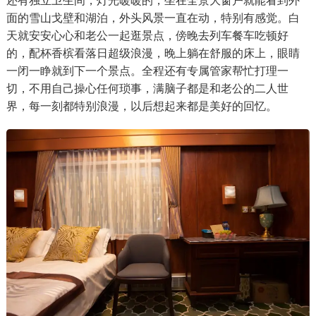
还有独立卫生间，灯光暖暖的，坐在全景大窗户就能看到外
面的雪山戈壁和湖泊，外头风景一直在动，特别有感觉。白
天就安安心心和老公一起逛景点，傍晚去列车餐车吃顿好
的，配杯香槟看落日超级浪漫，晚上躺在舒服的床上，眼睛
一闭一睁就到下一个景点。全程还有专属管家帮忙打理一
切，不用自己操心任何琐事，满脑子都是和老公的二人世
界，每一刻都特别浪漫，以后想起来都是美好的回忆。