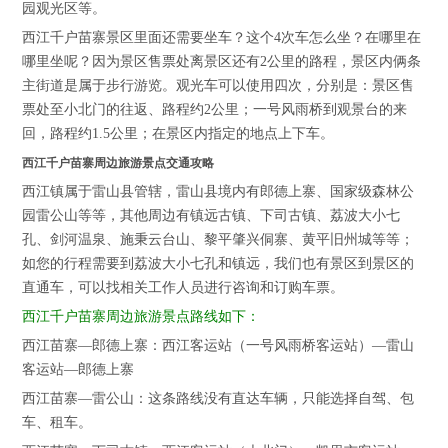
园观光区等。
西江千户苗寨景区里面还需要坐车？这个4次车怎么坐？在哪里在
哪里坐呢？因为景区售票处离景区还有2公里的路程，景区内俩条
主街道是属于步行游览。观光车可以使用四次，分别是：景区售
票处至小北门的往返、路程约2公里；一号风雨桥到观景台的来
回，路程约1.5公里；在景区内指定的地点上下车。
西江千户苗寨周边旅游景点交通攻略
西江镇属于雷山县管辖，雷山县境内有郎德上寨、国家级森林公
园雷公山等等，其他周边有镇远古镇、下司古镇、荔波大小七
孔、剑河温泉、施秉云台山、黎平肇兴侗寨、黄平旧州城等等；
如您的行程需要到荔波大小七孔和镇远，我们也有景区到景区的
直通车，可以找相关工作人员进行咨询和订购车票。
西江千户苗寨周边旅游景点路线如下：
西江苗寨—郎德上寨：西江客运站（一号风雨桥客运站）—雷山
客运站—郎德上寨
西江苗寨—雷公山：这条路线没有直达车辆，只能选择自驾、包
车、租车。