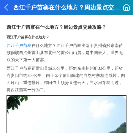
西江千户苗寨在什么地方？周边景点交通攻略？
西江千户苗寨在什么地方？周边景点交通攻略？
西江千户苗寨在什么地方？
西江千户苗寨
在什么地方？西江千户苗寨座落于贵州省黔东南苗
族侗族自治州雷山县东北部的雷公山山麓，是中国最大、世界无
双的天下第一大苗寨。
西江千户苗寨距雷山县城36公里，距黔东南州州府33公里，距省
府贵阳市约280公里，由十余个依山而建的自然村寨相连成片，四
面环山，重连叠嶂，梯田依山顺势直连云天，白水河穿寨而过，
将西江苗寨一分为二。