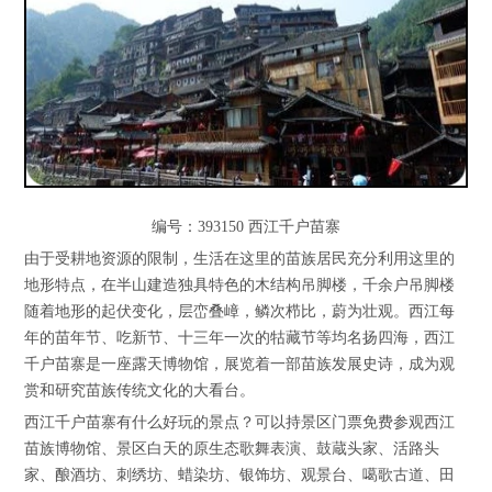
编号：393150 西江千户苗寨
由于受耕地资源的限制，生活在这里的苗族居民充分利用这里的
地形特点，在半山建造独具特色的木结构吊脚楼，千余户吊脚楼
随着地形的起伏变化，层峦叠嶂，鳞次栉比，蔚为壮观。西江每
年的苗年节、吃新节、十三年一次的牯藏节等均名扬四海，西江
千户苗寨是一座露天博物馆，展览着一部苗族发展史诗，成为观
赏和研究苗族传统文化的大看台。
西江千户苗寨有什么好玩的景点？可以持景区门票免费参观西江
苗族博物馆、景区白天的原生态歌舞表演、鼓蔵头家、活路头
家、酿酒坊、刺绣坊、蜡染坊、银饰坊、观景台、噶歌古道、田