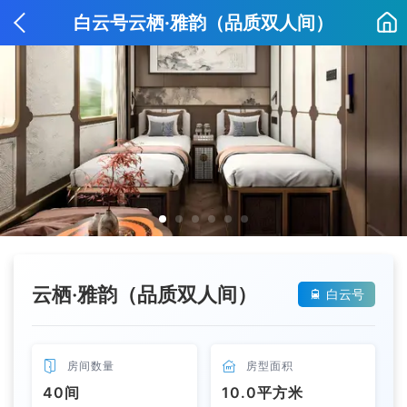
白云号云栖·雅韵（品质双人间）
云栖·雅韵（品质双人间）
白云号


房间数量

房型面积
40间
10.0平方米