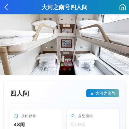
大河之南号四人间
四人间
大河之南号


房间数量

房型面积
48间
暂无数据