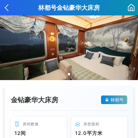
林都号金钻豪华大床房
金钻豪华大床房
林都号


房间数量

房型面积
12间
12.0平方米