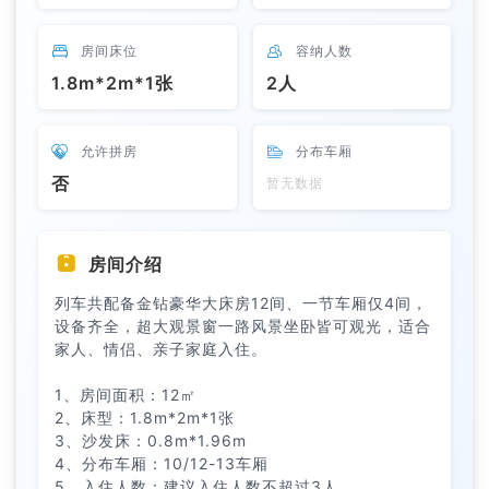

房间床位

容纳人数
1.8m*2m*1张
2人

允许拼房

分布车厢
否
暂无数据

房间介绍
列车共配备金钻豪华大床房12间、一节车厢仅4间，
设备齐全，超大观景窗一路风景坐卧皆可观光，适合
家人、情侣、亲子家庭入住。
1、房间面积：12㎡
2、床型：1.8m*2m*1张
3、沙发床：0.8m*1.96m
4、分布车厢：10/12-13车厢
5、入住人数：建议入住人数不超过3人