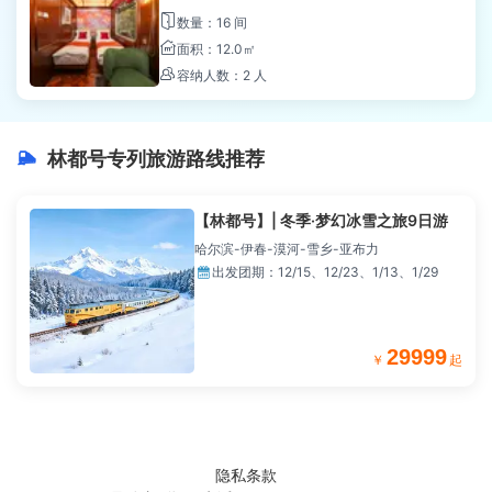

数量：16 间

面积：12.0㎡

容纳人数：2 人
林都号专列旅游路线推荐

【林都号】| 冬季·梦幻冰雪之旅9日游
哈尔滨-伊春-漠河-雪乡-亚布力

出发团期：
12/15、12/23、1/13、1/29
29999
￥
起
隐私条款