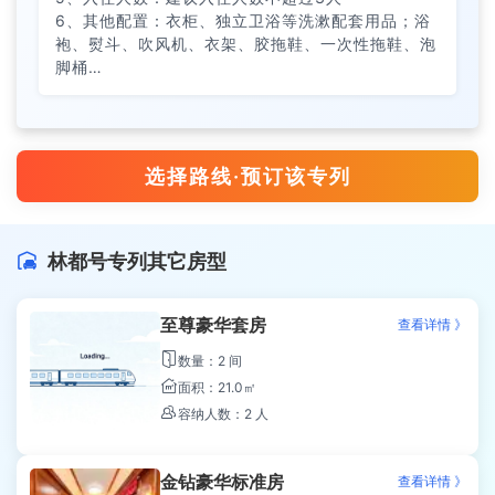
6、其他配置：衣柜、独立卫浴等洗漱配套用品；浴
袍、熨斗、吹风机、衣架、胶拖鞋、一次性拖鞋、泡
脚桶…
选择路线·预订该专列
林都号专列其它房型

至尊豪华套房
查看详情 》

数量：2 间

面积：21.0㎡

容纳人数：2 人
金钻豪华标准房
查看详情 》