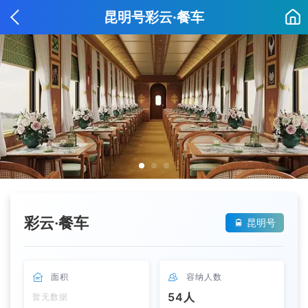
昆明号彩云·餐车
彩云·餐车
昆明号


面积

容纳人数
54人
暂无数据