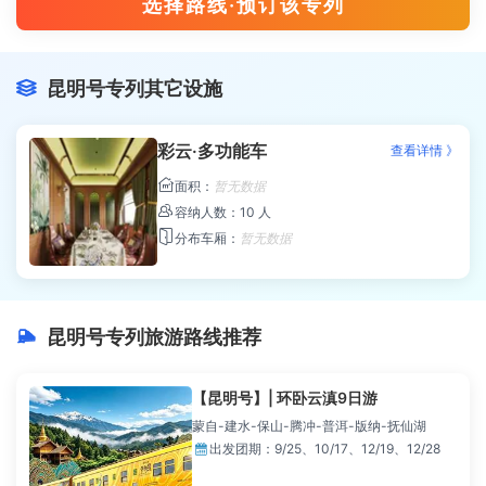
选择路线·预订该专列
昆明号专列其它设施

彩云·多功能车
查看详情 》

面积：
暂无数据

容纳人数：10 人

分布车厢：
暂无数据
昆明号专列旅游路线推荐

【昆明号】| 环卧云滇9日游
蒙自-建水-保山-腾冲-普洱-版纳-抚仙湖

出发团期：
9/25、10/17、12/19、12/28