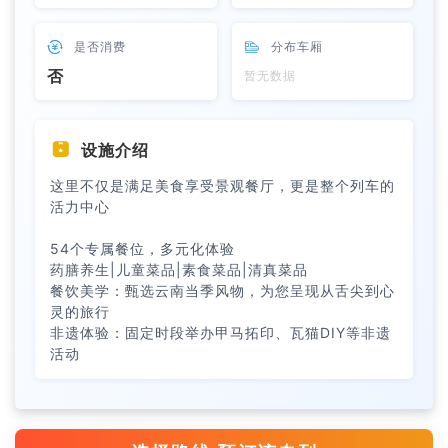

是否消费

分布车厢
否
暂无数据

设施介绍
这里不仅是满足美食享受景观餐厅，更是整个列车的
活力中心
54个专属餐位，多元化体验
药膳养生|儿童菜品|素食菜品|清真菜品
餐饮美学：甄选云南当季风物，为您呈现从舌尖到心
灵的旅行
非遗体验：固定时段举办甲马拓印、瓦猫DIY等非遗
活动