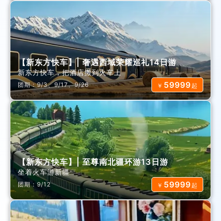
【新东方快车】| 奢遇西域荣耀巡礼14日游
新东方快车，把酒店搬到火车上
59999
团期：9/3、9/17、9/26
￥
起
【新东方快车】| 至尊南北疆环游13日游
坐着火车游新疆
59999
团期：9/12
￥
起