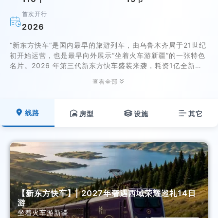
首次开行

2026
“新东方快车”是国内最早的旅游列车，由乌鲁木齐局于21世纪
初开始运营，也是最早向外展示“坐着火车游新疆”的一张特色
名片。2026 年第三代新东方快车盛装来袭，耗资1亿全新改
造，全列独立包房，尽享高端服务。多种房型满足您与家人的

查看全部
多样化需求！车体升级，服务升级，品质升级！疆内列车运
行，如一间移动在壮美风景里的酒店，夜间行驶，白天停靠，
不中转，不换铺。

线路

房型

设施

其它
【新东方快车】| 2027年奢遇西域荣耀巡礼14日
游
坐着火车游新疆