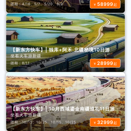
58999
团期：4/16、5/7、5/20、6/2
￥
起
【新东方快车】| 独库+阿禾·北疆秘境10日游
坐着火车游新疆
28999
团期：8/11
￥
起
【新东方快车】| 10月西域鎏金南疆巡礼11日游
坐着火车游新疆
32999
团期：10/15、10/25、10/15、10/25
￥
起