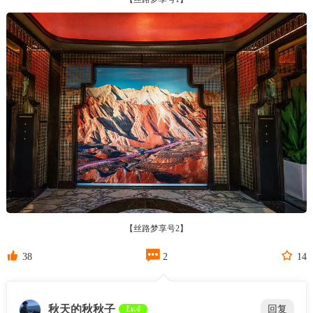
【丝路梦享号2】



38
2
14
秋天的秋秋子
Lv.4
回复