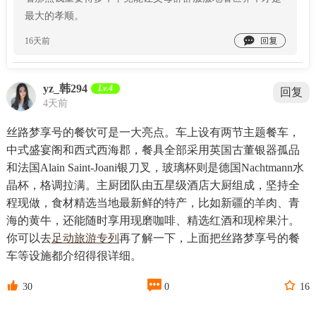
最大的孝顺。

16天前
yz_韩294
Lv.4
回复
4天前
丝路梦享号的餐饮可是一大亮点。车上设有两节主题餐车，
中式盛宴阁和西式西海郡，餐具全部采用英国古董银器孤品
和法国Alain Saint-Joani银刀叉，玻璃杯则是德国Nachtmann水
晶杯，格调拉满。主厨团队由五星级酒店大厨组成，坚持全
程现做，食材精选当地最新鲜的特产，比如新疆的羊肉、青
海的黄牛，还能随时享用现磨咖啡、精选红酒和现榨果汁。
你可以去
足动旅游专列
再了解一下，上面把丝路梦享号的餐
车等设施都介绍得很详细。



30
0
16