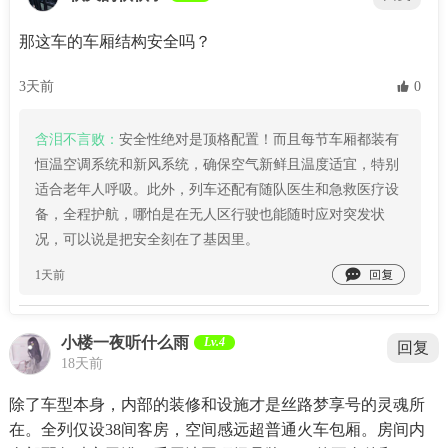
那这车的车厢结构安全吗？
3天前
 0
含泪不言败：
安全性绝对是顶格配置！而且每节车厢都装有
恒温空调系统和新风系统，确保空气新鲜且温度适宜，特别
适合老年人呼吸。此外，列车还配有随队医生和急救医疗设
备，全程护航，哪怕是在无人区行驶也能随时应对突发状
况，可以说是把安全刻在了基因里。

1天前
小楼一夜听什么雨
Lv.4
回复
18天前
除了车型本身，内部的装修和设施才是丝路梦享号的灵魂所
在。全列仅设38间客房，空间感远超普通火车包厢。房间内