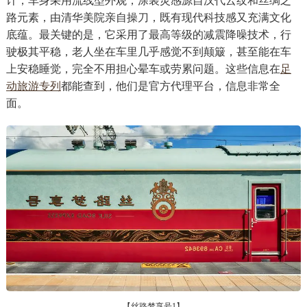
计，车身采用流线型外观，涂装灵感源自汉代云纹和丝绸之
路元素，由清华美院亲自操刀，既有现代科技感又充满文化
底蕴。最关键的是，它采用了最高等级的减震降噪技术，行
驶极其平稳，老人坐在车里几乎感觉不到颠簸，甚至能在车
上安稳睡觉，完全不用担心晕车或劳累问题。这些信息在
足
动旅游专列
都能查到，他们是官方代理平台，信息非常全
面。
【丝路梦享号1】