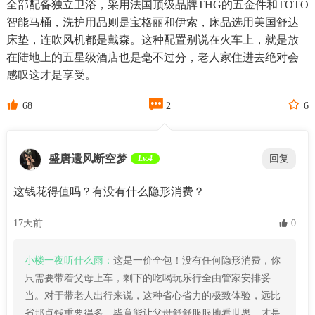
全部配备独立卫浴，采用法国顶级品牌THG的五金件和TOTO
智能马桶，洗护用品则是宝格丽和伊索，床品选用美国舒达
床垫，连吹风机都是戴森。这种配置别说在火车上，就是放
在陆地上的五星级酒店也是毫不过分，老人家住进去绝对会
感叹这才是享受。



68
2
6
盛唐遗风断空梦
Lv.4
回复
这钱花得值吗？有没有什么隐形消费？
17天前
 0
小楼一夜听什么雨：
这是一价全包！没有任何隐形消费，你
只需要带着父母上车，剩下的吃喝玩乐行全由管家安排妥
当。对于带老人出行来说，这种省心省力的极致体验，远比
省那点钱重要得多，毕竟能让父母舒舒服服地看世界，才是