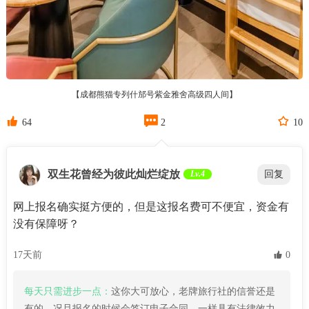
【成都熊猫专列什邡号紫金雅舍高级四人间】



64
2
10
双生花曾经为彼此灿烂绽放
Lv.4
回复
网上报名确实挺方便的，但是这报名费可不便宜，资金有
没有保障呀？
17天前
 0
每天只需进步一点：
这你大可放心，老牌旅行社的信誉还是
有的，况且报名的时候会签订电子合同，一样具有法律效力