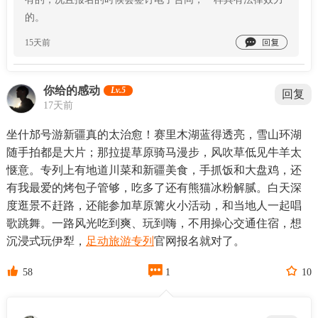
的。

15天前
你给的感动
Lv.5
回复
17天前
坐什邡号游新疆真的太治愈！赛里木湖蓝得透亮，雪山环湖
随手拍都是大片；那拉提草原骑马漫步，风吹草低见牛羊太
惬意。专列上有地道川菜和新疆美食，手抓饭和大盘鸡，还
有我最爱的烤包子管够，吃多了还有熊猫冰粉解腻。白天深
度逛景不赶路，还能参加草原篝火小活动，和当地人一起唱
歌跳舞。一路风光吃到爽、玩到嗨，不用操心交通住宿，想
沉浸式玩伊犁，
足动旅游专列
官网报名就对了。



58
1
10