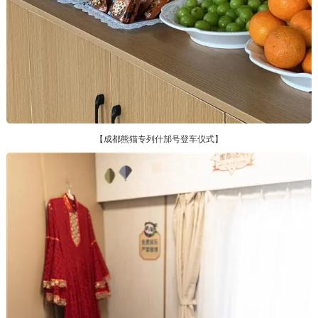
【成都熊猫专列什邡号登车仪式】