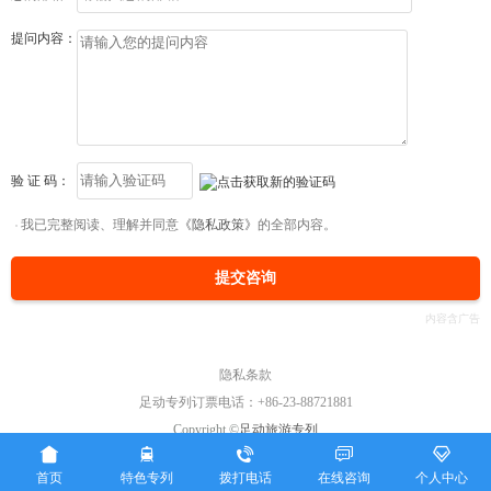
提问内容：
验 证 码：
我已完整阅读、理解并同意
《隐私政策》
的全部内容。
提交咨询
隐私条款
足动专列订票电话：+86-23-88721881
Copyright ©
足动旅游专列





首页
特色专列
拨打电话
在线咨询
个人中心