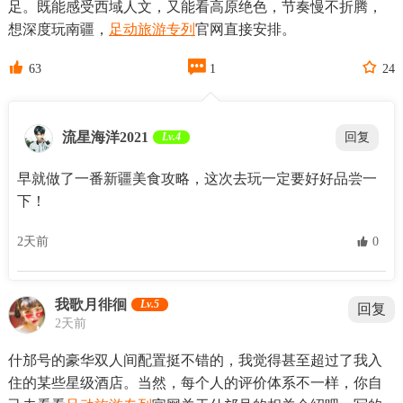
足。既能感受西域人文，又能看高原绝色，节奏慢不折腾，
想深度玩南疆，
足动旅游专列
官网直接安排。



63
1
24
流星海洋2021
Lv.4
回复
早就做了一番新疆美食攻略，这次去玩一定要好好品尝一
下！
2天前
 0
我歌月徘徊
Lv.5
回复
2天前
什邡号的豪华双人间配置挺不错的，我觉得甚至超过了我入
住的某些星级酒店。当然，每个人的评价体系不一样，你自