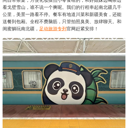
间自带茶桌，方便化妆摆点小零食啥的，和好姐妹边喝茶边
看戈壁雪山，谁不说一个爽呢。我们的行程串起南北疆几千
公里，美景一路看不停。餐车有地道川菜和新疆美食，还能
送餐到包厢。全程不费脑筋，只管拍照臭美、放肆聊天。和
闺蜜躺玩南北疆，
足动旅游专列
官网赶紧安排！