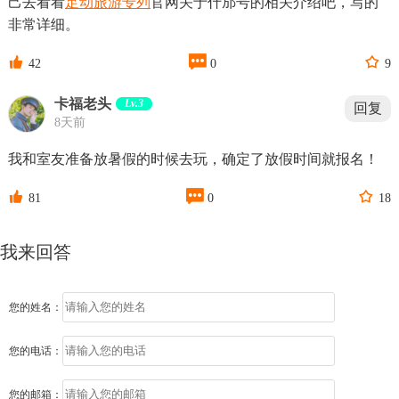
己去看看
足动旅游专列
官网关于什邡号的相关介绍吧，写的
非常详细。



42
0
9
卡福老头
Lv.3
回复
8天前
我和室友准备放暑假的时候去玩，确定了放假时间就报名！



81
0
18
我来回答
您的姓名：
您的电话：
您的邮箱：