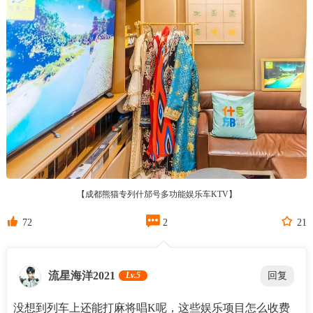
【成都熊猫专列什邡号多功能娱乐车KTV】



72
2
21
流星海洋2021
Lv.5
回复
没想到列车上还能打麻将唱K呢，这些娱乐项目怎么收费