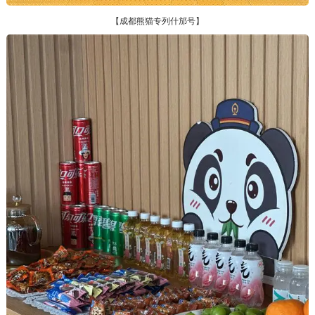
【成都熊猫专列什邡号】