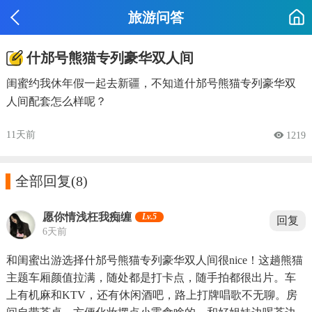
旅游问答
什邡号熊猫专列豪华双人间
闺蜜约我休年假一起去新疆，不知道什邡号熊猫专列豪华双
人间配套怎么样呢？
11天前
 1219

全部回复
(8)
愿你情浅枉我痴缠
Lv.5
回复
6天前
和闺蜜出游选择什邡号熊猫专列豪华双人间很nice！这趟熊猫
主题车厢颜值拉满，随处都是打卡点，随手拍都很出片。车
上有机麻和KTV，还有休闲酒吧，路上打牌唱歌不无聊。房