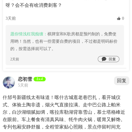
呀？会不会有啥消费刺客？
3天前
 0
愿你情浅枉我痴缠：
棋牌室和K歌房都是预约制的，免费使
用哟！当然，也有一些需要自费的项目，不过都是明码标价
的，按需选择就可以了。

2天前
恋初雪
Lv.4
回复
5天前
什邡号新疆线太有味道！喀什古城逛老巷巴扎，看开城仪
式、体验土陶非遗，烟火气直接拉满。走中巴公路上帕米
尔，白沙湖细腻如绸，喀拉库勒湖背靠雪山，慕士塔格峰近
在眼前。车上餐食有清真风味、牦牛肉火锅，暖胃又解馋。
专列包厢安静舒服，全程管家贴心照顾，景点停留时间充