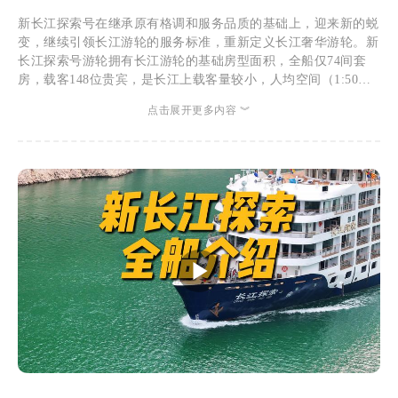
新长江探索号在继承原有格调和服务品质的基础上，迎来新的蜕
变，继续引领长江游轮的服务标准，重新定义长江奢华游轮。新
长江探索号游轮拥有长江游轮的基础房型面积，全船仅74间套
房，载客148位贵宾，是长江上载客量较小，人均空间（1:50）
的精品游轮。罕见1:1的乘客服务比，彰显尊贵典范。长江探索
点击展开更多内容 ︾
号深入当地生活、重视原生文化内涵、以更独特的游览方式探索
这片美丽的风景。并保留了独具特色的人文理念，提供有温度
的、无微不至的服务，为您带来无与伦比的奢华游轮旅行体验。