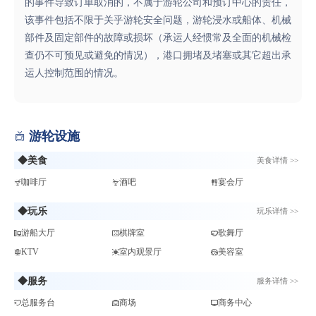
的事件导致订单取消的，不属于游轮公司和预订中心的责任，
该事件包括不限于关乎游轮安全问题，游轮浸水或船体、机械
部件及固定部件的故障或损坏（承运人经惯常及全面的机械检
查仍不可预见或避免的情况），港口拥堵及堵塞或其它超出承
运人控制范围的情况。
游轮设施

◆美食
美食详情 >>
咖啡厅
酒吧
宴会厅
◆玩乐
玩乐详情 >>
游船大厅
棋牌室
歌舞厅
KTV
室内观景厅
美容室
◆服务
服务详情 >>
总服务台
商场
商务中心