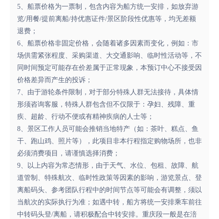
5、船票价格为一票制，包含内容为船方统一安排，如放弃游
览/用餐/提前离船/持优惠证件/景区阶段性优惠等，均无差额
退费；
6、船票价格非固定价格，会随着诸多因素而变化，例如：市
场供需紧张程度、采购渠道、大交通影响、临时性活动等，不
同时间预定可能存在价差属于正常现象，本预订中心不接受因
价格差异而产生的投诉；
7、由于游轮条件限制，对于部分特殊人群无法接待，具体情
形须咨询客服，特殊人群包含但不仅限于：孕妇、残障、重
疾、超龄、行动不便或有精神疾病的人士等；
8、景区工作人员可能会推销当地特产（如：茶叶、糕点、鱼
干、跑山鸡、照片等），此项目非本行程指定购物场所，也非
必须消费项目，请谨慎选择消费；
9、以上内容为常态情形，由于天气、水位、包租、故障、航
道管制、特殊航次、临时性政策等因素的影响，游览景点、登
离船码头、参考团队行程中的时间节点等可能会有调整，须以
当航次的实际执行为准；如遇中转，船方将统一安排乘车前往
中转码头登/离船，请积极配合中转安排。重庆段一般是在涪