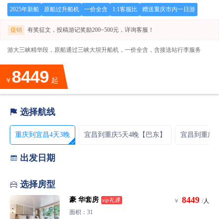
2025年新船
原船过升船机
一价全含
1:1客服比
赠送重庆市内一日游
促销
有奖征文，投稿游记奖励200~500元，详询客服！
游大三峡精华段，原船通过三峡大坝升船机，一价全含，含接送站行李服务
8449
￥
起
选择航线

重庆到宜昌4天3晚
宜昌到重庆5天4晚【巴东】
宜昌到重庆5
出发日期

选择房型

8449
豪 华套房
vip礼遇
￥
/
人
面积：31