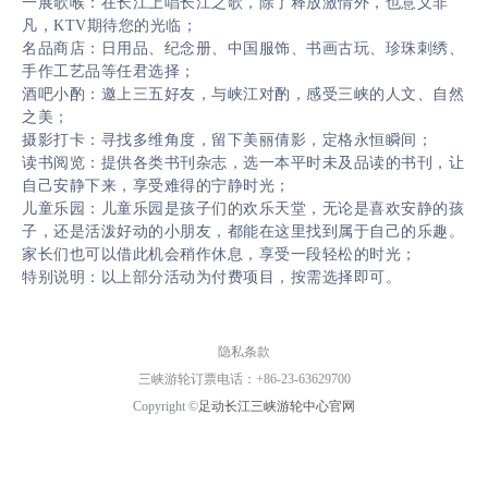
一展歌喉：在长江上唱长江之歌，除了释放激情外，也意义非
凡，KTV期待您的光临；
名品商店：日用品、纪念册、中国服饰、书画古玩、珍珠刺绣、
手作工艺品等任君选择；
酒吧小酌：邀上三五好友，与峡江对酌，感受三峡的人文、自然
之美；
摄影打卡：寻找多维角度，留下美丽倩影，定格永恒瞬间；
读书阅览：提供各类书刊杂志，选一本平时未及品读的书刊，让
自己安静下来，享受难得的宁静时光；
儿童乐园：儿童乐园是孩子们的欢乐天堂，无论是喜欢安静的孩
子，还是活泼好动的小朋友，都能在这里找到属于自己的乐趣。
家长们也可以借此机会稍作休息，享受一段轻松的时光；
特别说明：以上部分活动为付费项目，按需选择即可。
隐私条款
三峡游轮订票电话：+86-23-63629700
Copyright ©
足动长江三峡游轮中心官网