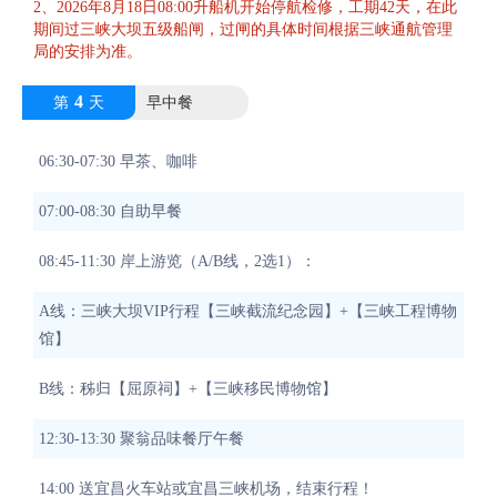
2、2026年8月18日08:00升船机开始停航检修，工期42天，在此
期间过三峡大坝五级船闸，过闸的具体时间根据三峡通航管理
局的安排为准。
4
第
天
早中餐
06:30-07:30 早茶、咖啡
07:00-08:30 自助早餐
08:45-11:30 岸上游览（A/B线，2选1）：
A线：三峡大坝VIP行程【三峡截流纪念园】+【三峡工程博物
馆】
B线：秭归【屈原祠】+【三峡移民博物馆】
12:30-13:30 聚翁品味餐厅午餐
14:00 送宜昌火车站或宜昌三峡机场，结束行程！