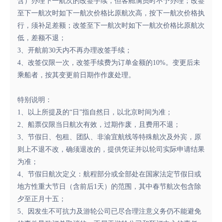
含）办理下一航次的改签手续，但客舱满员时不予办理；改签
至下一航次时如下一航次价格比原航次高，按下一航次价格执
行，须补足差额；改签至下一航次时如下一航次价格比原航次
低，差额不退；
3、开航前30天内不再办理改签手续；
4、改签仅限一次，改签手续费为订单金额的10%。变更后未
乘船者，按其变更前日期作作废处理。
特别说明：
1、以上所提及的“日”指自然日，以北京时间为准；
2、船票仅限当日航次有效，过期作废，且费用不退；
3、节假日、包租、团队、非渝宜航线等特殊航次及外宾，原
则上不退不改，确须退改的，提供凭证并以轮司实际申请结果
为准；
4、节假日航次定义：航程部分或全部处在国家法定节假日或
地方性重大节日（含前后1天）的范围，其中春节航次包含除
夕至正月十五；
5、因发生不可抗力及游轮公司已尽合理注意义务仍不能避免