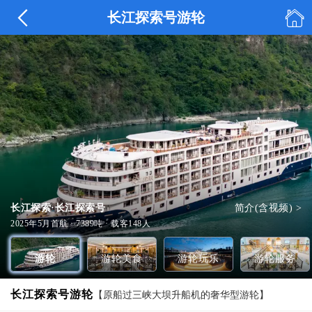


长江探索号游轮
王朝餐厅
全部美食 >
长江探索·长江探索号
简介(含视频) >
观星台
游轮大堂
全部玩乐 >
全部服务 >
2025年5月首航 · 7389吨 · 载客148人
游轮
游轮美食
游轮玩乐
游轮服务
长江探索号游轮
【原船过三峡大坝升船机的奢华型游轮】