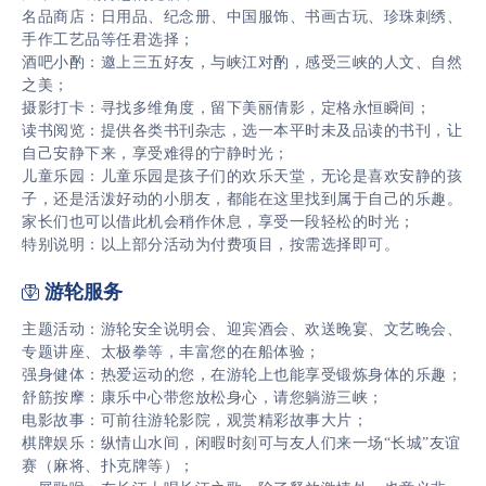
名品商店：日用品、纪念册、中国服饰、书画古玩、珍珠刺绣、
手作工艺品等任君选择；
酒吧小酌：邀上三五好友，与峡江对酌，感受三峡的人文、自然
之美；
摄影打卡：寻找多维角度，留下美丽倩影，定格永恒瞬间；
读书阅览：提供各类书刊杂志，选一本平时未及品读的书刊，让
自己安静下来，享受难得的宁静时光；
儿童乐园：儿童乐园是孩子们的欢乐天堂，无论是喜欢安静的孩
子，还是活泼好动的小朋友，都能在这里找到属于自己的乐趣。
家长们也可以借此机会稍作休息，享受一段轻松的时光；
特别说明：以上部分活动为付费项目，按需选择即可。
游轮服务

主题活动：游轮安全说明会、迎宾酒会、欢送晚宴、文艺晚会、
专题讲座、太极拳等，丰富您的在船体验；
强身健体：热爱运动的您，在游轮上也能享受锻炼身体的乐趣；
舒筋按摩：康乐中心带您放松身心，请您躺游三峡；
电影故事：可前往游轮影院，观赏精彩故事大片；
棋牌娱乐：纵情山水间，闲暇时刻可与友人们来一场“长城”友谊
赛（麻将、扑克牌等）；