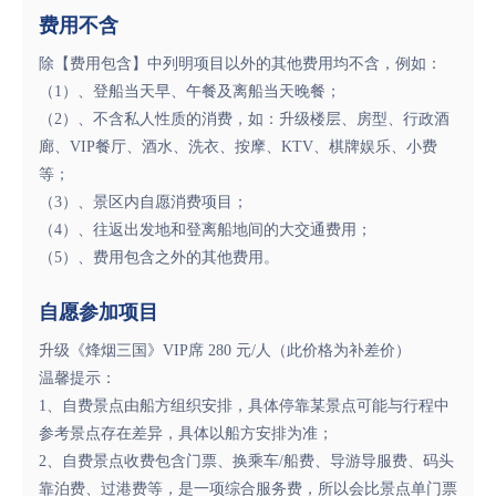
费用不含
除【费用包含】中列明项目以外的其他费用均不含，例如：
（1）、登船当天早、午餐及离船当天晚餐；
（2）、不含私人性质的消费，如：升级楼层、房型、行政酒
廊、VIP餐厅、酒水、洗衣、按摩、KTV、棋牌娱乐、小费
等；
（3）、景区内自愿消费项目；
（4）、往返出发地和登离船地间的大交通费用；
（5）、费用包含之外的其他费用。
自愿参加项目
升级《烽烟三国》VIP席 280 元/人（此价格为补差价）
温馨提示：
1、自费景点由船方组织安排，具体停靠某景点可能与行程中
参考景点存在差异，具体以船方安排为准；
2、自费景点收费包含门票、换乘车/船费、导游导服费、码头
靠泊费、过港费等，是一项综合服务费，所以会比景点单门票