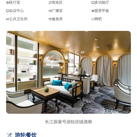
医疗室
阅览区
多功能厅
会议中心
广播室
观景甲板
公共卫生间
健身房
网吧
长江探索号游轮丝绒酒廊
游轮餐饮
