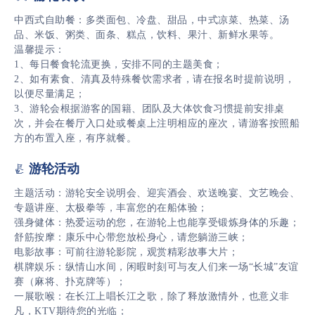
中西式自助餐：多类面包、冷盘、甜品，中式凉菜、热菜、汤
品、米饭、粥类、面条、糕点，饮料、果汁、新鲜水果等。
温馨提示：
1、每日餐食轮流更换，安排不同的主题美食；
2、如有素食、清真及特殊餐饮需求者，请在报名时提前说明，
以便尽量满足；
3、游轮会根据游客的国籍、团队及大体饮食习惯提前安排桌
次，并会在餐厅入口处或餐桌上注明相应的座次，请游客按照船
方的布置入座，有序就餐。
游轮活动

主题活动：游轮安全说明会、迎宾酒会、欢送晚宴、文艺晚会、
专题讲座、太极拳等，丰富您的在船体验；
强身健体：热爱运动的您，在游轮上也能享受锻炼身体的乐趣；
舒筋按摩：康乐中心带您放松身心，请您躺游三峡；
电影故事：可前往游轮影院，观赏精彩故事大片；
棋牌娱乐：纵情山水间，闲暇时刻可与友人们来一场“长城”友谊
赛（麻将、扑克牌等）；
一展歌喉：在长江上唱长江之歌，除了释放激情外，也意义非
凡，KTV期待您的光临；