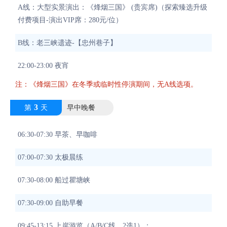
A线：大型实景演出：《烽烟三国》 (贵宾席)（探索臻选升级
付费项目-演出VIP席：280元/位）
B线：老三峡遗迹-【忠州巷子】
22:00-23:00 夜宵
注：《烽烟三国》在冬季或临时性停演期间，无A线选项。
3
第
天
早中晚餐
06:30-07:30 早茶、早咖啡
07:00-07:30 太极晨练
07:30-08:00 船过瞿塘峡
07:30-09:00 自助早餐
09:45-13:15 上岸游览（A/B/C线，2选1）：