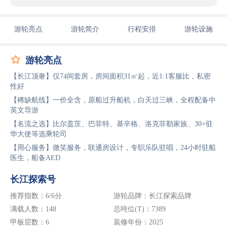
游轮亮点
游轮简介
行程安排
游轮设施

游轮亮点
【长江顶奢】仅74间套房，房间面积31㎡起，近1:1客服比，私密
性好
【稀缺航线】一价全含，原船过升船机，白天过三峡，全程配备中
英文导游
【名流之选】比尔盖茨、巴菲特、基辛格、洛克菲勒家族、30+驻
华大使等选乘轮司
【用心服务】微笑服务，联通房设计，专职乐队驻唱，24小时驻船
医生，船备AED
长江探索号
推荐指数：6/6分
游轮品牌：长江探索品牌
满载人数：148
总吨位(T)：7389
甲板层数：6
装修年份：2025