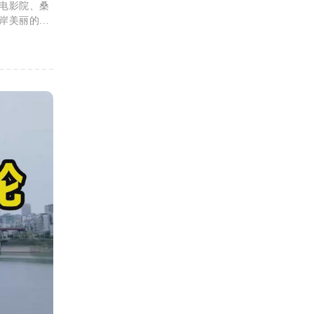
电影院、桑
岸美丽的夜
承接商务考
验、感悟、