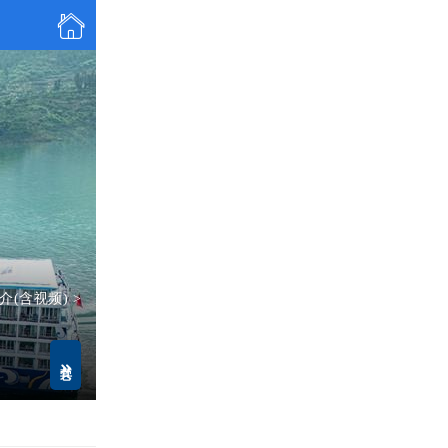

介(含视频) >
其它
