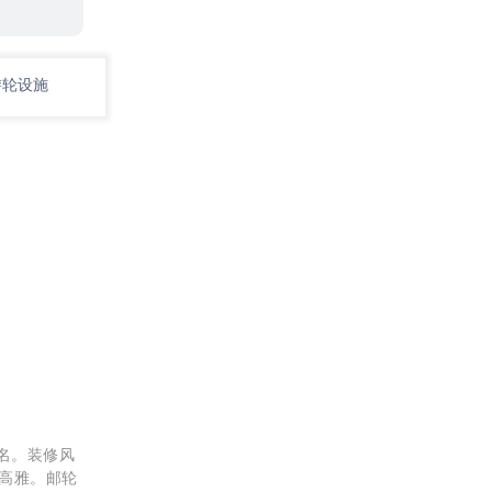
游轮设施
0名。装修风
高雅。邮轮