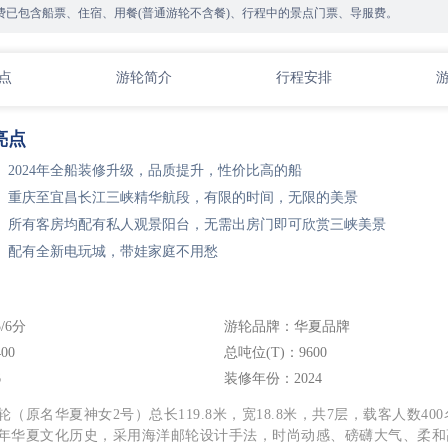
费已包含船票、住宿、用餐(普通游轮不含餐)、行程中的景点门票、导服费。
点
游轮简介
行程安排
亮点
】2024年全船装修升级，品质提升，性价比高的船
】重庆至宜昌长江三峡精华航段，有限的时间，无限的美景
】所有客房均配有私人观景阳台，无需出房门即可欣赏三峡美景
】配有全新电玩城，带娃家庭不用愁
/6分
游轮品牌：华夏品牌
00
总吨位(T)：9600
6
装修年份：2024
（原名华夏神女2号）总长119.8米，宽18.8米，共7层，载客人数40
年华夏文化历史，采用海洋邮轮设计手法，时尚动感、磅礴大气、柔和