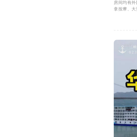
房间均有外
拿按摩、大
景、江景、
察、婚庆、
领略、尽享