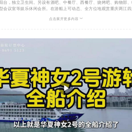
阳台，独立卫生间。另设有酒吧、中餐厅、西餐厅、烧烤吧、购物部、
型会议室等娱乐休闲会所。在游船上可动态、全方位地观赏重庆两江四
山景，畅游中国奇秀、雄伟、集中的山水画廊“长江三峡”。同时游轮可
点击展开更多内容 ︾
生日庆典、观光旅游等各类包船业务，为旅客安排旅游行程，让旅客体
长江三峡的峡江峡谷、山水风情、人物古迹、历史文化......