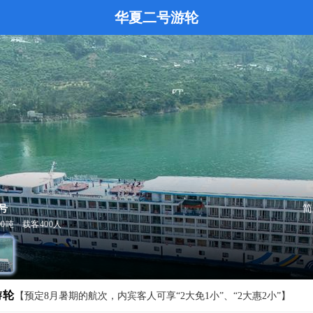
华夏二号游轮
号
简
600吨 · 载客400人
游轮
【预定8月暑期的航次，内宾客人可享“2大免1小”、“2大惠2小”】