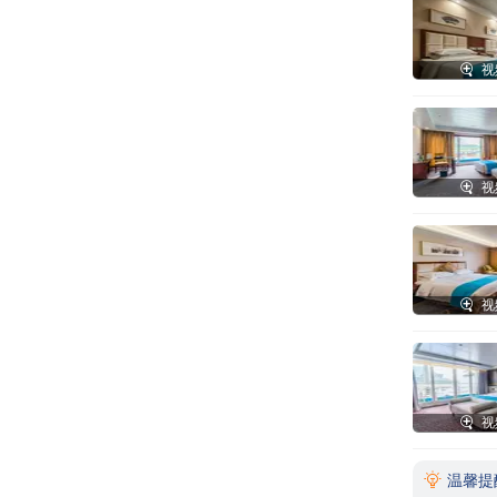

视

视

视

视

温馨提