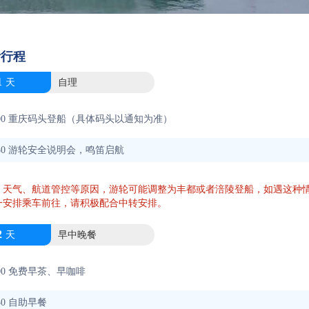
考行程
1
天
自理
-20:00 重庆码头登船（具体码头以通知为准）
21:30 游轮安全说明会，鸣笛启航
、天气、航道管控等原因，游轮可能调整为丰都或者涪陵登船，如遇这种
一安排乘车前往，请积极配合中转安排。
2
天
早中晚餐
07:00 免费早茶、早咖啡
8:30 自助早餐