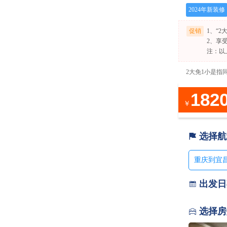
2024年新装修
促销
1、“
2、享
注：以
2大免1小是指
182
￥
选择航

重庆到宜昌
出发日

选择房
