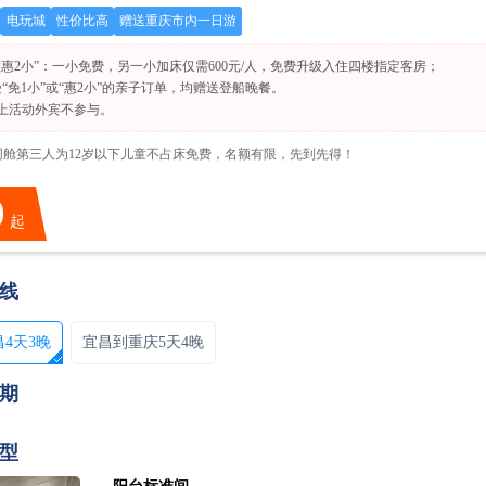
电玩城
性价比高
赠送重庆市内一日游
2大惠2小”：一小免费，另一小加床仅需600元/人，免费升级入住四楼指定客房；
受“免1小”或“惠2小”的亲子订单，均赠送登船晚餐。
上活动外宾不参与。
同舱第三人为12岁以下儿童不占床免费，名额有限，先到先得！
0
起
线
4天3晚
宜昌到重庆5天4晚
期
型