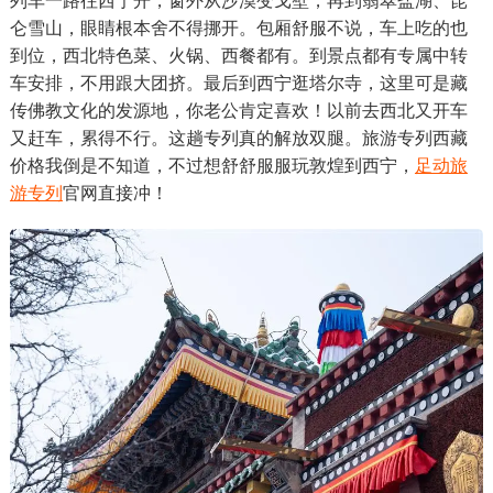
列车一路往西宁开，窗外从沙漠变戈壁，再到翡翠盐湖、昆
仑雪山，眼睛根本舍不得挪开。包厢舒服不说，车上吃的也
到位，西北特色菜、火锅、西餐都有。到景点都有专属中转
车安排，不用跟大团挤。最后到西宁逛塔尔寺，这里可是藏
传佛教文化的发源地，你老公肯定喜欢！以前去西北又开车
又赶车，累得不行。这趟专列真的解放双腿。旅游专列西藏
价格我倒是不知道，不过想舒舒服服玩敦煌到西宁，
足动旅
游专列
官网直接冲！