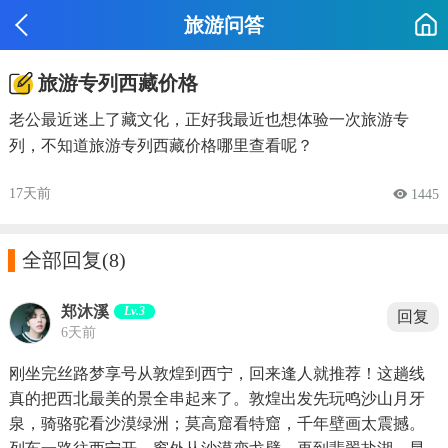
旅游问答
旅游专列西藏价格
老公最近迷上了藏文化，正好我最近也想体验一次旅游专
列，不知道旅游专列西藏价格哪里查看呢？
17天前
 1445

全部回复
(8)
郑沐溪
Lv.3
回复
6天前
刚坐完丝路梦享号从敦煌到西宁，回来逢人就推荐！这趟线
真的把西北最美的景全串起来了。敦煌出发先玩鸣沙山月牙
泉，骑骆驼看沙漠绿洲；莫高窟看特窟，千年壁画太震撼。