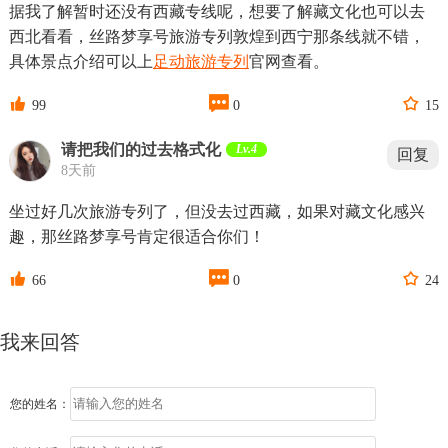
据我了解暂时还没有西藏专线呢，想要了解藏文化也可以去
西北看看，丝路梦享号旅游专列敦煌到西宁那条线就不错，
具体景点介绍可以上
足动旅游专列
官网查看。



99
0
15
请把我们的过去格式化
Lv.4
回复
8天前
坐过好几次旅游专列了，但没去过西藏，如果对藏文化感兴
趣，那丝路梦享号肯定很适合你们！



66
0
24
我来回答
您的姓名：