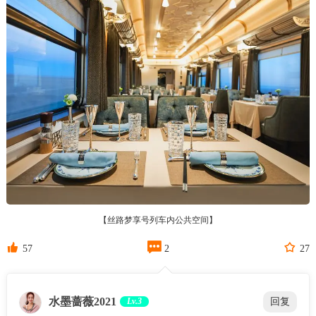
【丝路梦享号列车内公共空间】



57
2
27
水墨蔷薇2021
Lv.3
回复