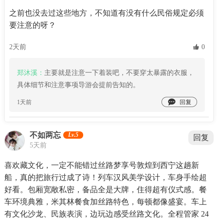
之前也没去过这些地方，不知道有没有什么民俗规定必须
要注意的呀？
2天前
 0
郑沐溪：
主要就是注意一下着装吧，不要穿太暴露的衣服，
具体细节和注意事项导游会提前告知的。

1天前
不如两忘
Lv.5
回复
5天前
喜欢藏文化，一定不能错过丝路梦享号敦煌到西宁这趟新
船，真的把旅行过成了诗！列车汉风美学设计，车身手绘超
好看。包厢宽敞私密，备品全是大牌，住得超有仪式感。餐
车环境典雅，米其林餐食加丝路特色，每顿都像盛宴。车上
有文化沙龙、民族表演，边玩边感受丝路文化。全程管家 24