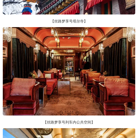
【丝路梦享号塔尔寺】
【丝路梦享号列车内公共空间】