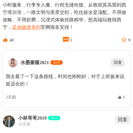
小时服务，行李专人搬、行程无缝衔接。从敦煌莫高窟到西
宁塔尔寺，一路文明与美景交织，吃住娱全是顶配。不用做
攻略、不用折腾，沉浸式体验丝路精华。想高端玩敦煌西
宁，
足动旅游专列
官网报名安排！



48
1
9
水墨蔷薇2021
Lv.5
回复
我去看了一下这条路线，时间也刚刚好，对于上班族来说
挺适合的！
2天前
 0
小林哥哥2019
Lv.3
回复
16天前