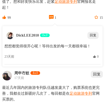
值了。想和好友快乐出发，赶紧
足动旅游专列
官网报名走
起！



99
1
15
DickLEE2010
Lv.3
回复
想想都觉得很开心呢！等待出发的每一天都很幸福！
23天前
 0
周申冇蚊
Lv.5
回复
17天前
最近几年国内的旅游专列队伍越发庞大了，购票系统也更完
善，我都去过新疆好几次了，每回都是在
足动旅游专列
官网
买票的。