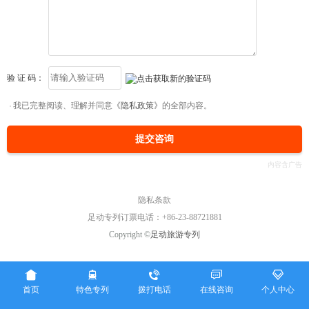
验 证 码：
我已完整阅读、理解并同意
《隐私政策》
的全部内容。
提交咨询
隐私条款
足动专列订票电话：+86-23-88721881
Copyright ©
足动旅游专列





首页
特色专列
拨打电话
在线咨询
个人中心