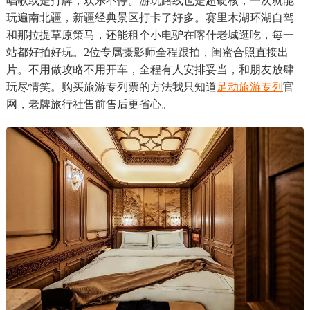
唱歌或是打牌，欢乐不停。游玩路线也是超硬核，一次就能
玩遍南北疆，新疆经典景区打卡了好多。赛里木湖环湖自驾
和那拉提草原策马，还能租个小电驴在喀什老城逛吃，每一
站都好拍好玩。2位专属摄影师全程跟拍，闺蜜合照直接出
片。不用做攻略不用开车，全程有人安排妥当，和朋友放肆
玩尽情笑。购买旅游专列票的方法我只知道
足动旅游专列
官
网，老牌旅行社售前售后更省心。