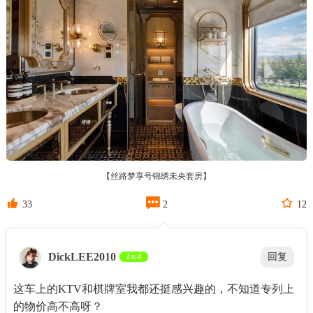
【丝路梦享号锦绣未央套房】



33
2
12
DickLEE2010
Lv.4
回复
这车上的KTV和棋牌室我都还挺感兴趣的，不知道专列上
的物价高不高呀？