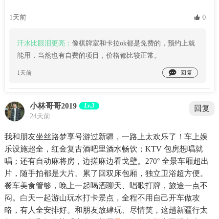
1天前
 0
汗水比眼泪更亮：
像棋牌室和卡拉ok都是免费的，预约上就
能用，当然也有自费的项目，价格都比较正常。

1天前
小林哥哥2019
Lv.3
回复
24天前
我和朋友坐丝路梦享号游过新疆，一路上太欢乐了！车上娱
乐设施超全，红金复古酒吧里酒水畅饮；KTV 包房想唱就
唱；还有自动麻将房，边搓麻边看戈壁。270° 全景车厢超出
片，随手拍都是大片。累了回双床包厢，独立卫浴超方便。
餐车美食管够，晚上一起喝酒聊天、唱歌打牌，旅途一点不
闷。白天一起游山玩水打卡景点，全程不用自己开车做攻
略，有人全安排好。和朋友放肆玩、尽情笑，这趟新疆行太