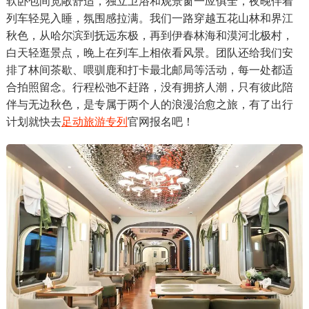
软卧包间宽敞舒适，独立卫浴和观景窗一应俱全，夜晚伴着
列车轻晃入睡，氛围感拉满。我们一路穿越五花山林和界江
秋色，从哈尔滨到抚远东极，再到伊春林海和漠河北极村，
白天轻逛景点，晚上在列车上相依看风景。团队还给我们安
排了林间茶歇、喂驯鹿和打卡最北邮局等活动，每一处都适
合拍照留念。行程松弛不赶路，没有拥挤人潮，只有彼此陪
伴与无边秋色，是专属于两个人的浪漫治愈之旅，有了出行
计划就快去
足动旅游专列
官网报名吧！