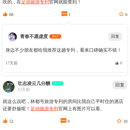
吹的，在
足动旅游专列
官网就能查到！



68
1
6
青春不愿虚度
Lv.5
回复
身边不少朋友都给我推荐这趟专列，看来口碑确实不错！
17天前
 0
壮志凌云几分酬
Lv.3
回复
13天前
就这么说吧，林都号旅游专列的房间比我自己平时住的酒店
还要舒服呢！
足动旅游专列
官网上有图片可以看。



52
0
10