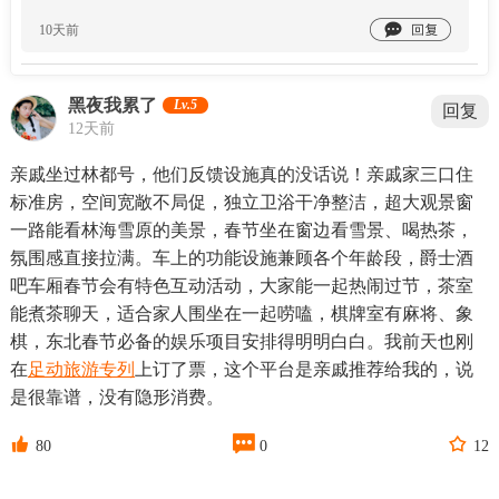

10天前
黑夜我累了
Lv.5
回复
12天前
亲戚坐过林都号，他们反馈设施真的没话说！亲戚家三口住
标准房，空间宽敞不局促，独立卫浴干净整洁，超大观景窗
一路能看林海雪原的美景，春节坐在窗边看雪景、喝热茶，
氛围感直接拉满。车上的功能设施兼顾各个年龄段，爵士酒
吧车厢春节会有特色互动活动，大家能一起热闹过节，茶室
能煮茶聊天，适合家人围坐在一起唠嗑，棋牌室有麻将、象
棋，东北春节必备的娱乐项目安排得明明白白。我前天也刚
在
足动旅游专列
上订了票，这个平台是亲戚推荐给我的，说
是很靠谱，没有隐形消费。



80
0
12