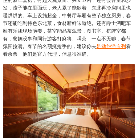
住的豪华套房，有超大观景窗、独立卫浴，还有会客室和沙
发，孩子能在里面玩，老人累了能歇着，东北再冷房间里也
暖烘烘的。车上设施超全，中餐厅车厢有整节独立厨房，春
节还能吃到特色东北菜，食材新鲜味道绝。还有爵士酒吧车
厢有乐团现场演奏，茶室能品茶观景，图书室、棋牌室都
有，爸妈没事和同行游客打麻将、喝茶，一点不无聊，春节
氛围拉满。春节的名额挺抢手的，建议你去
足动旅游专列
看
看余票，他们是官方代理，信息很准确。