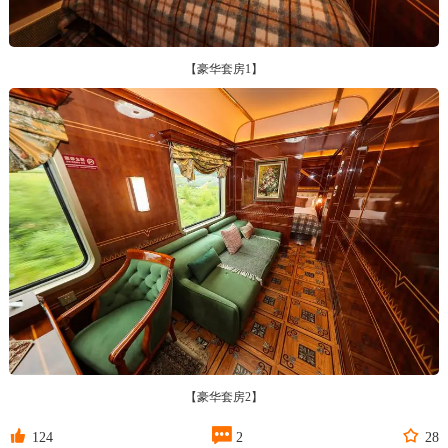
【豪华套房1】
【豪华套房2】



124
2
28