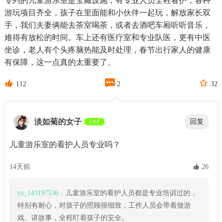
专列的儿童游乐室是宝藏设施，有专业人员全程看护，各种
游玩项目齐全，孩子在里面能和小伙伴一起玩，解放家长双
手，我们夫妻俩能去茶室喝茶，或者去酒吧车厢听听音乐，
难得有放松的时间。车上还有医疗室和专业队医，更有中医
坐诊，老人有个头疼脑热能及时处理，春节出行家人的健康
有保障，这一点真的太重要了。



112
2
32
淡如菊的女子
Lv.4
回复
儿童游乐室的看护人员专业吗？
14天前
 26
yz_143197536：
儿童游乐室的看护人员都是专业培训过的，
特别有耐心，对孩子的照顾很细致，工作人员会带着做游
戏、讲故事，全程盯着孩子的安全。