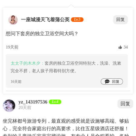
一座城漫天飞着蒲公英
Lv.5
回复
想问下套房的独立卫浴空间大吗？
19天前
 34
太太子的木木夕：
套房的独立卫浴空间特别大，洗澡、洗漱
完全不挤，老人孩子用着特别方便。

16天前
yz_143197536
Lv.4
回复
20天前
坐完林都号旅游专列，最直观的感受就是设施够高端、够贴
心，完全符合家庭出行的高要求，比住五星级酒店还舒服！