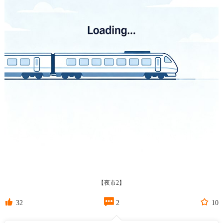
【夜市2】



32
2
10