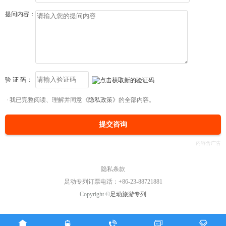
提问内容：
验 证 码：
我已完整阅读、理解并同意
《隐私政策》
的全部内容。
提交咨询
隐私条款
足动专列订票电话：+86-23-88721881
Copyright ©
足动旅游专列




