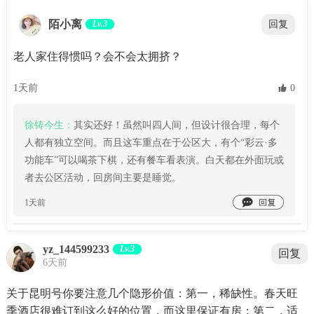
陌小离
Lv.3
回复
老人家住得惯吗？会不会太拥挤？
1天前
 0
徐铸今生：
其实还好！虽然叫四人间，但设计很合理，每个
人都有独立空间。而且这车重点在于公区大，有个“彩云·多
功能车”可以喝茶下棋，还有餐车看表演。白天都在外面玩或
者去公区活动，回房间主要是睡觉。

1天前
yz_144599233
Lv.3
回复
6天前
关于昆明号你要注意几个隐形价值：第一，稀缺性。春天旺
季酒店很难订到这么好的位置，而这里保证有房；第二，适