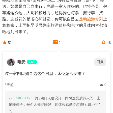
晚陆地高星酒店+全程9早16正+所有景点首道门票+专车接
送。如果是自己自由行，光是一家人住好的、吃特色菜、包
车跑这么远，人均轻松过万，还得操心订票、搬行李、找
路。这钱花的是省心和舒适，你可以自己去
足动旅游专列
上
算算账，上面把昆明号列车旅游价格和包含的具体内容都清
晰地列出来了。



52
2
18
唯安
Lv.3
回复
过一家四口如果选这个房型，床位怎么安排？
5天前
 0
yz_144043135：
你们四口人建议订一间悦途品质四人间，上
铺睡孩子，每个人都能睡好，这体验感是普通旅行团比不了
的。