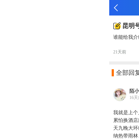
昆明
谁能给我介
21天前

全部回
陌
16
我就是上个
累怕换酒店
天九晚大环
纳热带雨林