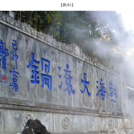
【腾冲1】