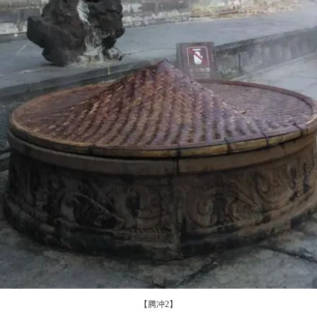
【腾冲2】