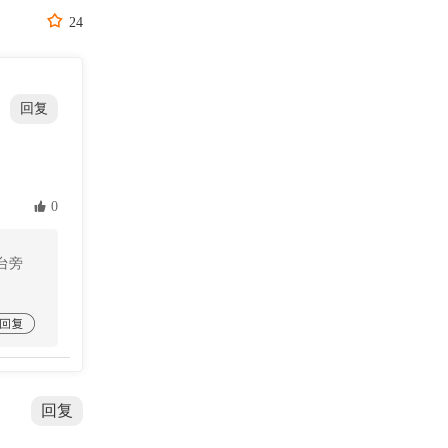

24
回复
 0
台旁

回复