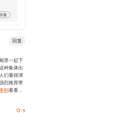

回复
厢里一起下
这种集体出
人们看得津
强烈推荐带
专列
看看，

9