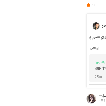

87
yz
行程里需
12天前
陌小离
边的休
9天前
一
8天