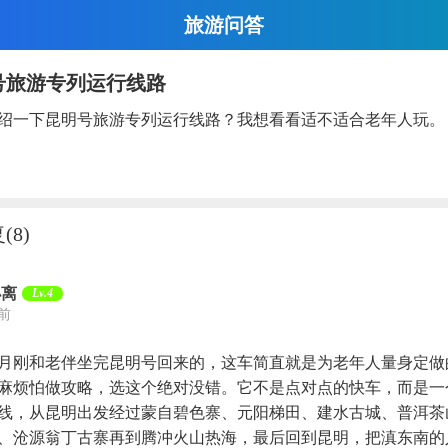
旅游问答
号旅游专列运行线路
绍一下昆明号旅游专列运行线路？我想看看适不适合老年人玩。
复
(8)
小离
Lv.4
天前
月刚和老伴坐完昆明号回来的，这车简直就是为老年人量身定做
麻烦怕做攻略，选这个绝对没错。它不是点对点的快车，而是一
线，从昆明出发经过蒙自碧色寨、元阳梯田、建水古城、普洱茶
、沧源翁丁古寨再到腾冲火山热海，最后回到昆明，把滇东南的