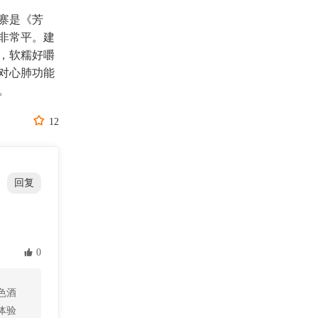
寨是《芳
非常平。建
，软糯好嚼
对心肺功能
。

12
回复
 0
色酒
体验