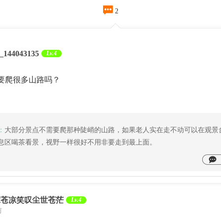

2
_144043135
Lv.4
要爬很多山路吗？
：
大部分景点不需要爬那种陡峭的山路，如果老人实在走不动可以在观景
息区喝茶看景，视野一样很好不用非要走到最上面。
抹苍凉笑叹尘世苍茫
Lv.4
前