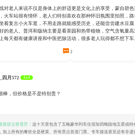
线对老人来说不仅是身体上的舒适更是文化上的享受，蒙自碧色
，火车站很有情怀，老人们特别喜欢在那种怀旧氛围里拍照，路
坐着复古小火车逛，不用走路就能感受历史，还能尝尝建水豆腐
好的老人。普洱和版纳主要是看茶园和热带植物，空气含氧量高
上每天都有健康讲座和中医把脉活动，很多老人玩得都不想下车

2
z_四月572
Lv.4
很棒，但价格是不是特别贵？
凉笑叹尘世苍茫：
这十天里包含了五晚豪华列车住宿加四晚陆地五星或特
，加上所有的餐饮全是硬菜、所有景点首道门票、专车接送甚至还有非遗