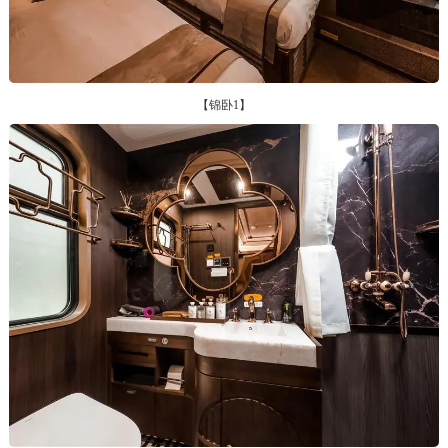
【锦卧1】