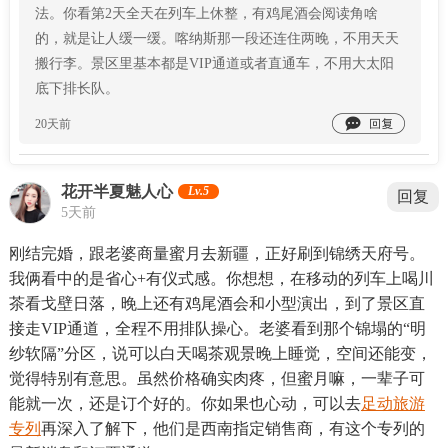
法。你看第2天全天在列车上休整，有鸡尾酒会阅读角啥
的，就是让人缓一缓。喀纳斯那一段还连住两晚，不用天天
搬行李。景区里基本都是VIP通道或者直通车，不用大太阳
底下排长队。

20天前
花开半夏魅人心
Lv.5
回复
5天前
刚结完婚，跟老婆商量蜜月去新疆，正好刷到锦绣天府号。
我俩看中的是省心+有仪式感。你想想，在移动的列车上喝川
茶看戈壁日落，晚上还有鸡尾酒会和小型演出，到了景区直
接走VIP通道，全程不用排队操心。老婆看到那个锦塌的“明
纱软隔”分区，说可以白天喝茶观景晚上睡觉，空间还能变，
觉得特别有意思。虽然价格确实肉疼，但蜜月嘛，一辈子可
能就一次，还是订个好的。你如果也心动，可以去
足动旅游
专列
再深入了解下，他们是西南指定销售商，有这个专列的