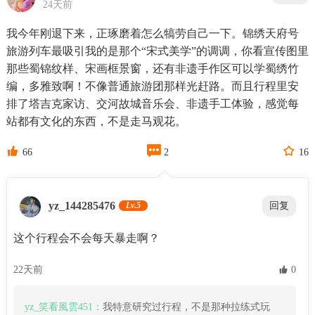
24天前
我今年刚退下来，正琢磨着怎么犒劳自己一下。锦绣天府号
旅游列车最吸引我的是那个“宋式美学”的调调，你看宣传图里
那些蜀锦纹样、宋画框景窗，还有非遗手作区可以学蜀绣竹
编，多雅致啊！不像普通旅游团那样光赶路。而且行程里安
排了塔吉克家访、交河故城音乐会、非遗手工体验，感觉每
站都有文化的东西，不是走马观花。



66
2
16
yz_144285476
Lv.5
回复
这个行程会不会每天暴走啊？
22天前
 0
yz_笑看風雲451：
我特意研究过行程，不是那种拉练式玩