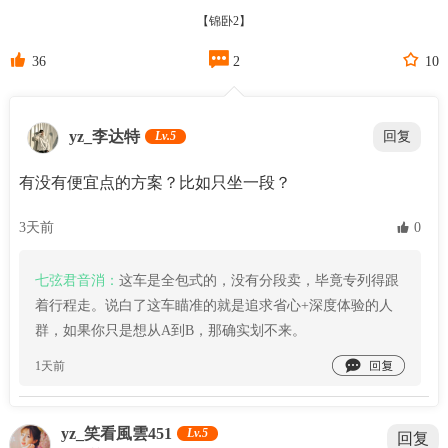
【锦卧2】



36
2
10
yz_李达特
Lv.5
回复
有没有便宜点的方案？比如只坐一段？
3天前
 0
七弦君音消：
这车是全包式的，没有分段卖，毕竟专列得跟
着行程走。说白了这车瞄准的就是追求省心+深度体验的人
群，如果你只是想从A到B，那确实划不来。

1天前
yz_笑看風雲451
Lv.5
回复