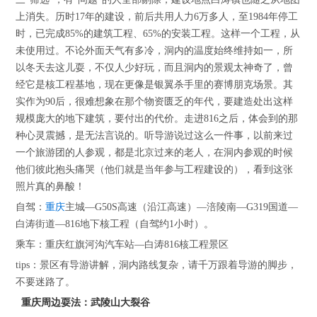
上消失。历时17年的建设，前后共用人力6万多人，至1984年停工
时，已完成85%的建筑工程、65%的安装工程。这样一个工程，从
未使用过。不论外面天气有多冷，洞内的温度始终维持如一，所
以冬天去这儿耍，不仅人少好玩，而且洞内的景观太神奇了，曾
经它是核工程基地，现在更像是银翼杀手里的赛博朋克场景。其
实作为90后，很难想象在那个物资匮乏的年代，要建造处出这样
规模庞大的地下建筑，要付出的代价。走进816之后，体会到的那
种心灵震撼，是无法言说的。听导游说过这么一件事，以前来过
一个旅游团的人参观，都是北京过来的老人，在洞内参观的时候
他们彼此抱头痛哭（他们就是当年参与工程建设的），看到这张
照片真的鼻酸！
自驾：
重庆
主城—G50S高速（沿江高速）—涪陵南—G319国道—
白涛街道—816地下核工程（自驾约1小时）。
乘车：重庆红旗河沟汽车站—白涛816核工程景区
tips：景区有导游讲解，洞内路线复杂，请千万跟着导游的脚步，
不要迷路了。
重庆周边耍法：武陵山大裂谷