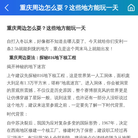
重庆周边怎么耍？这些地方能玩一天
重庆周边怎么耍？这些地方能玩一天
自打入冬以来，好像都不知道去哪儿耍了。今天就给你们安利一
条2.5h就能刹拢的地方，重点是这个周末马上就能出发！
重庆周边耍法：探秘816地下核工程
揭开神秘的地下迷宫
上午建议先探秘816地下核工程，这是世界第一人工洞体，面积庞
大到足有1.3万平方米，堪称“地底迷宫”。进入洞体，你会被洞里
的景观所震撼，不仅仅是历史原因，整个赛博朋克风的世界更是
让仿佛穿越了星际一般。说到这里，也许还有一部分人没听说过
这个地方，建议来这里参观之前，一定要先了解一下时代背景。
时代背景：
自中苏决裂后，我国为应对复杂多变的国际形势，1967年，决定
在西南地区修建一个核工厂。修建时为了保密，建设职工经过再
三“筛选”，有“问题”的人全部剔除，建设地点白涛镇也随之从地图