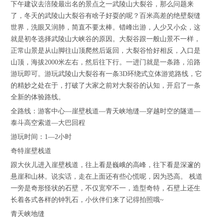
下午建议去涪陵最出名的景点之一武陵山大裂谷，那么问题来
了，冬天的武陵山大裂谷有啥子好耍的呢？百米高差的绝壁裂缝
世界，洗眼又润肺，简直不要太棒。错峰出游，人少又小众，这
就是初冬选择武陵山大峡谷的原因。大裂谷跟一般山景不一样，
正常山景是从山脚往山顶爬然后返回，大裂谷恰好相反，入口是
山顶，海拔2000米左右，然后往下行。一进门就是一条路，沿路
游玩即可。游玩武陵山大裂谷有一条3D环绕式立体游览路线，它
的精妙之处在于，打破了大家之前对大裂谷的认知，开启了一条
全新的体验路线。
全路线：游客中心—崖壁栈道—青天峡地缝—穿越时空的隧道—
泰斗高空索道—大巴回程
游玩时间：1—2小时
奇特崖壁栈道
跟大伙儿进入崖壁栈道，往上看是巍峨的高峰，往下看是深邃的
悬崖和山林。说实话，走在上面还有些心慌呢，因为恐高。 栈道
一旁是奇形怪状的石壁，不仅宽窄不一，造型奇特，石壁上还生
长着各式各样的钟乳石，小伙伴们来了记得拍照哦~
青天峡地缝