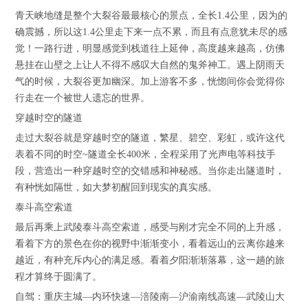
青天峡地缝是整个大裂谷最最核心的景点，全长1.4公里，因为的
确震撼，所以这1.4公里走下来一点不累，而且有点意犹未尽的感
觉！一路行进，明显感觉到栈道往上延伸，高度越来越高，仿佛
悬挂在山壁之上让人不得不感叹大自然的鬼斧神工。遇上阴雨天
气的时候，大裂谷更加幽深。加上游客不多，恍惚间你会觉得你
行走在一个被世人遗忘的世界。
穿越时空的隧道
走过大裂谷就是穿越时空的隧道，繁星、碧空、彩虹，或许这代
表着不同的时空~隧道全长400米，全程采用了光声电等科技手
段，营造出一种穿越时空的交错感和神秘感。当你走出隧道时，
有种恍如隔世，如大梦初醒回到现实的真实感。
泰斗高空索道
最后再乘上武陵泰斗高空索道，感受与刚才完全不同的上升感，
看着下方的景色在你的视野中渐渐变小，看着远山的云离你越来
越近，有种充斥内心的满足感。看着夕阳渐渐落幕，这一趟的旅
程才算终于圆满了。
自驾：重庆主城—内环快速—涪陵南—沪渝南线高速—武陵山大