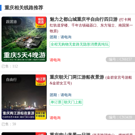
重庆相关线路推荐
魅力之都山城重庆半自由行四日游
(打卡网
跟团游
红轨道穿楼、千年古镇磁器口、东方瑞士、南国第一
牧原)
团期：请电询
全程无购物无套路无隐形消费真纯玩
编号：CN6157
请电询
已售：112
重庆朝天门两江游船夜景游
(金碧皇宫号游船
自由行
&金碧女王号)
团期：请电询
单订票
朝天门上船
编号：CN3439
请电询
已售：59
重庆南山夜景一日游