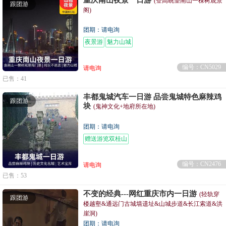
(登高眺望南山一棵树观景
跟团游
阁)
团期：请电询
夜景游
魅力山城
编号：CN5029
请电询
已售：41
丰都鬼城汽车一日游 品尝鬼城特色麻辣鸡
跟团游
块
(鬼神文化+地府所在地)
团期：请电询
赠送游览双桂山
编号：CN2476
请电询
已售：53
不变的经典---网红重庆市内一日游
(轻轨穿
跟团游
楼越壑&通远门古城墙遗址&山城步道&长江索道&洪
崖洞)
团期：请电询