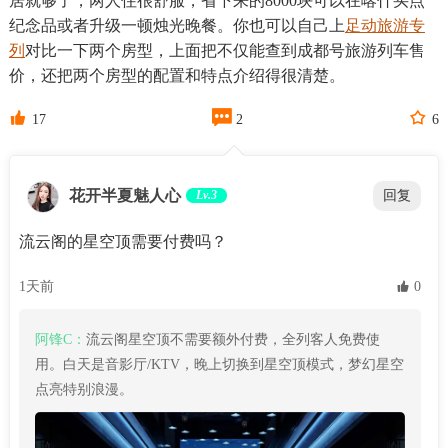
居就够了，两人住很舒服，省下来的8000块可以在喀什买点
纪念品或者升级一顿烛光晚餐。你也可以自己上
足动旅游专
列
对比一下两个房型，上面把不仅能查到成都号旅游列车售
价，还把两个房型的配置和特点介绍得很清楚。



17
2
6
花开半夏魅人心
Lv.3
回复
流云阁的星空顶需要付费吗？
1天前
 0
阿锋C：
流云阁星空顶不需要额外付费，全列客人免费使
用。白天是音影厅/KTV，晚上切换到星空顶模式，梦幻星空
点亮特别浪漫。