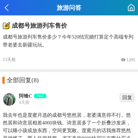
旅游问答
成都号旅游列车售价
成都号旅游列车售价多少？今年520结完婚打算定个高端专列
带老婆去新疆玩玩。
13天前
 1295

全部回复
(8)
阿锋C
Lv.3
回复
4天前
我去年也是度蜜月选的成都号悠然居，老婆满意得不行。悠
然居和诗意居相差4000块钱。诗意居多了一个折叠沙发床，
可以睡小孩或放东西，空间更宽敞。度蜜月的话我推荐悠然