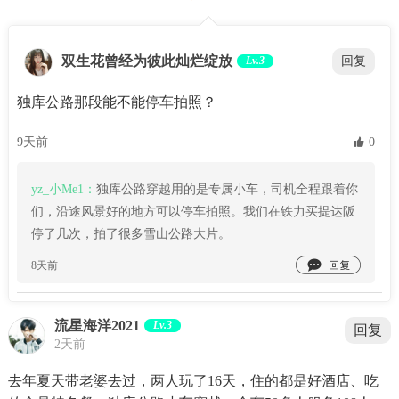
双生花曾经为彼此灿烂绽放
Lv.3
回复
独库公路那段能不能停车拍照？
9天前
 0
yz_小Me1：
独库公路穿越用的是专属小车，司机全程跟着你
们，沿途风景好的地方可以停车拍照。我们在铁力买提达阪
停了几次，拍了很多雪山公路大片。

8天前
流星海洋2021
Lv.3
回复
2天前
去年夏天带老婆去过，两人玩了16天，住的都是好酒店、吃