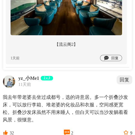
【流云阁2】

1天前
yz_小Me1
Lv.3
回复
11天前
我去年带老婆去坐过成都号，选的诗意居。多一个折叠沙发
床，可以放行李箱、堆老婆的化妆品和衣服，空间感更宽
松。折叠沙发床虽然不用来睡人，但白天可以当沙发躺着看
风景，很惬意。



32
2
9