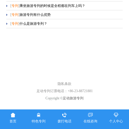
[
专列
]
乘坐旅游专列的时候是全程都在列车上吗？
[
专列
]
旅游专列有什么优势
[
专列
]
什么是旅游专列？
隐私条款
足动专列订票电话：+86-23-88721881
Copyright ©
足动旅游专列





首页
特色专列
拨打电话
在线咨询
个人中心