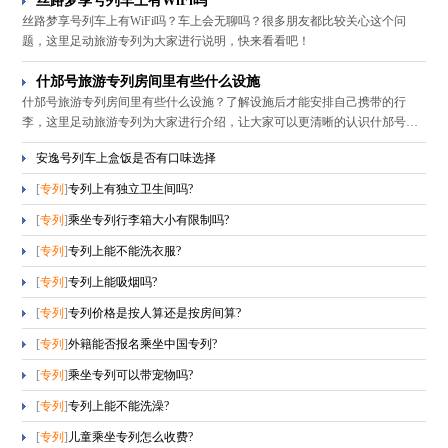
丝路梦享号列车上有WiFi吗
丝路梦享号列车上有WiFi吗？车上会无聊吗？很多朋友都比较关心这个问
题，这里足动旅游专列为大家进行说明，快来看看吧！
什邡号旅游专列房间里有些什么设施
什邡号旅游专列房间里有些什么设施？了解设施后才能安排自己携带的行
李，这里足动旅游专列为大家进行介绍，让大家可以更清晰的认识什邡号
哦！
安逸号列车上盒饭是否有口味选择
[
专列
]
专列上有独立卫生间吗?
[
专列
]
乘坐专列行李箱大小有限制吗?
[
专列
]
专列上能不能洗衣服?
[
专列
]
专列上能吸烟吗?
[
专列
]
专列价格是按人算还是按房间算?
[
专列
]
外籍能否报名乘坐中国专列?
[
专列
]
乘坐专列可以带宠物吗?
[
专列
]
专列上能不能洗澡?
[
专列
]
儿童乘坐专列怎么收费?