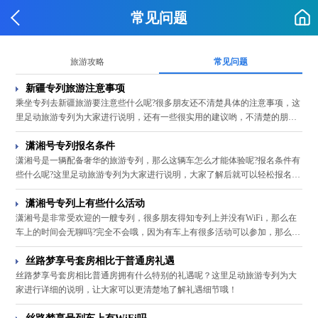
常见问题
旅游攻略
常见问题
新疆专列旅游注意事项
乘坐专列去新疆旅游要注意些什么呢?很多朋友还不清楚具体的注意事项，这
里足动旅游专列为大家进行说明，还有一些很实用的建议哟，不清楚的朋友
快来看看吧!
潇湘号专列报名条件
潇湘号是一辆配备奢华的旅游专列，那么这辆车怎么才能体验呢?报名条件有
些什么呢?这里足动旅游专列为大家进行说明，大家了解后就可以轻松报名了
哦，快来看看吧!
潇湘号专列上有些什么活动
潇湘号是非常受欢迎的一艘专列，很多朋友得知专列上并没有WiFi，那么在
车上的时间会无聊吗?完全不会哦，因为有车上有很多活动可以参加，那么有
哪些活动呢?这里足动旅游专列为大家进行介绍，快来看看吧!
丝路梦享号套房相比于普通房礼遇
丝路梦享号套房相比普通房拥有什么特别的礼遇呢？这里足动旅游专列为大
家进行详细的说明，让大家可以更清楚地了解礼遇细节哦！