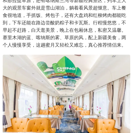
和那拉提草原，还有喀纳斯三湾等新疆经典景区，列车上大
大的观景车窗外就是雪山湖泊，躺着看风景超惬意。车上餐
食很地道，手抓饭、烤包子，还有大盘鸡和红柳烤肉都能吃
到，下车还能在路边尝酸奶粽子和卡瓦斯。行程慢悠悠，不
早起不赶路，白天逛美景，晚上在包厢休息，私密又温馨。
赛里木湖的蓝、喀纳斯的雾、草原的风，配上新疆美食，两
个人慢慢享受，这趟蜜月又轻松又难忘，真心推荐情侣来。