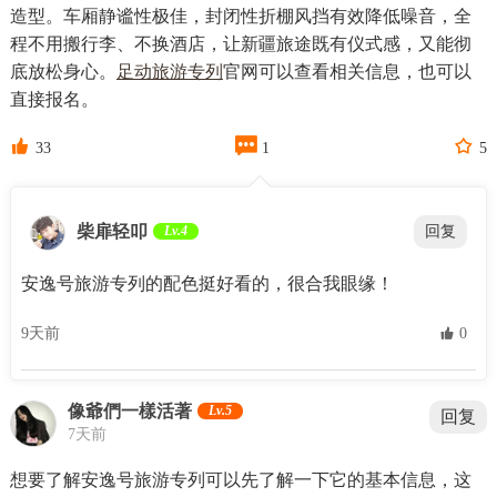
造型。车厢静谧性极佳，封闭性折棚风挡有效降低噪音，全
程不用搬行李、不换酒店，让新疆旅途既有仪式感，又能彻
底放松身心。
足动旅游专列
官网可以查看相关信息，也可以
直接报名。



33
1
5
柴扉轻叩
Lv.4
回复
安逸号旅游专列的配色挺好看的，很合我眼缘！
9天前
 0
像爺們一樣活著
Lv.5
回复
7天前
想要了解安逸号旅游专列可以先了解一下它的基本信息，这