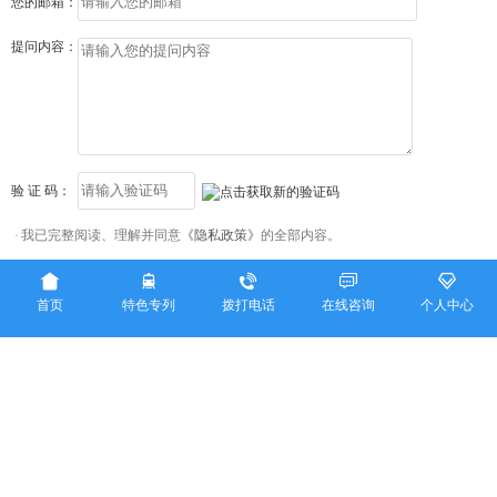
您的邮箱：
提问内容：
验 证 码：
我已完整阅读、理解并同意
《隐私政策》
的全部内容。





提交咨询
首页
特色专列
拨打电话
在线咨询
个人中心
隐私条款
足动专列订票电话：+86-23-88721881
Copyright ©
足动旅游专列