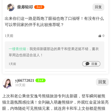
柴扉轻叩
Lv.5
回复
出来你们这一路是既饱了眼福也饱了口福呀！有没有什么
可以带回家的伴手礼比较推荐呢？
1天前
 0
一缕青丝烟：
我觉得新疆那边的果干和坚果还挺不错，薰衣
草周边也很适合送人！

1天前
yj66772021
Lv.4
回复
10天前
上次和老公乘坐安逸号熊猫旅游专列去新疆，登车瞬间被熊
猫主题氛围感拉满！全列融入萌趣熊猫IP，外观红金蓝涂装亮
眼，内饰随处可见熊猫元素，就连房卡和车上文创都是熊猫