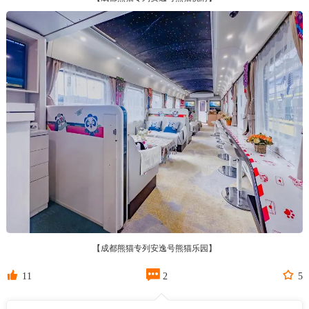
【成都熊猫专列安逸号熊猫乐园】



11
2
5