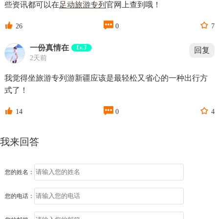
些资讯都可以在
足动旅游专列
官网上查到哦！



26
0
7
一份真情在
Lv.3
回复
2天前
我觉得坐旅游专列游新疆应该是最轻松又省心的一种出行方
式了！



14
0
4
我来回答
您的姓名：
您的电话：