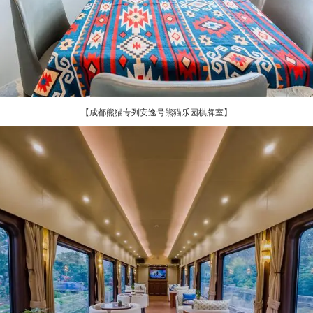
【成都熊猫专列安逸号熊猫乐园棋牌室】