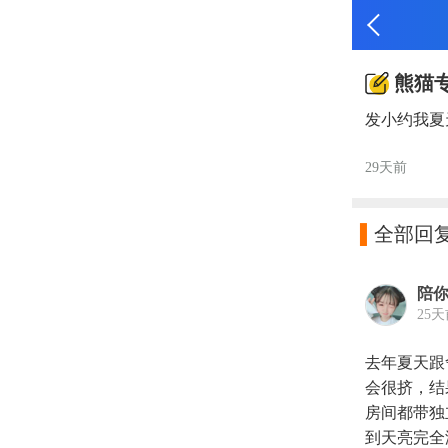
熊猫
发小约我夏
29天前

全部回
陪
25
去年夏天跟
会很挤，结
房间都带独
到天亮完全