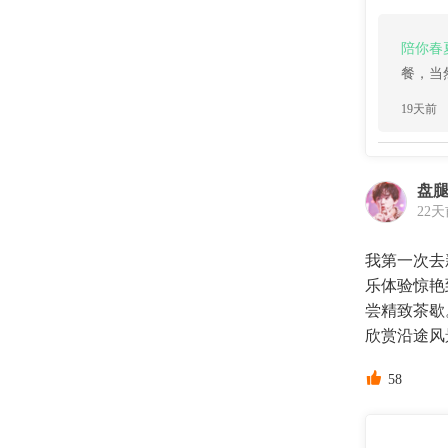
陪你春
餐，当
19天前
盘
22
我第一次去
乐体验惊艳
尝精致茶歇
欣赏沿途风

58