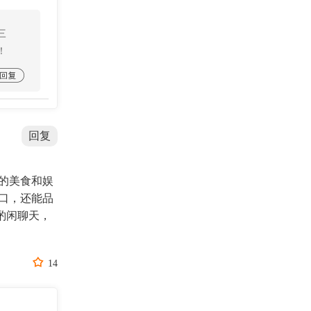
三
！

回复
的美食和娱
口，还能品
酌闲聊天，

14