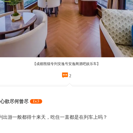
【成都熊猫专列安逸号安逸阁酒吧娱乐车】

2
心欲尽何曾尽
Lv.5
列出游一般都得十来天，吃住一直都是在列车上吗？