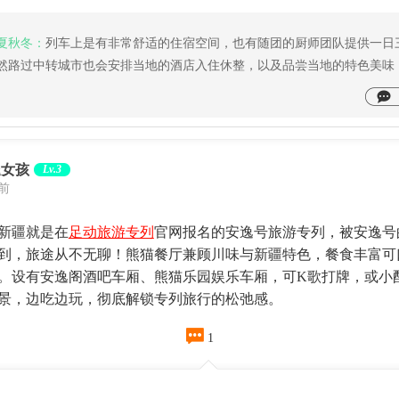
夏秋冬：
列车上是有非常舒适的住宿空间，也有随团的厨师团队提供一日
然路过中转城市也会安排当地的酒店入住休整，以及品尝当地的特色美味
腿女孩
Lv.3
天前
新疆就是在
足动旅游专列
官网报名的安逸号旅游专列，被安逸号
到，旅途从不无聊！熊猫餐厅兼顾川味与新疆特色，餐食丰富可
。设有安逸阁酒吧车厢、熊猫乐园娱乐车厢，可K歌打牌，或小
景，边吃边玩，彻底解锁专列旅行的松弛感。

1