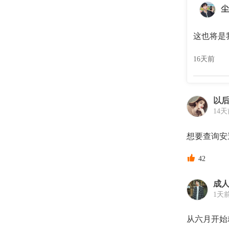
尘
这也将是
16天前
以
14
想要查询安

42
成人
1天
从六月开始