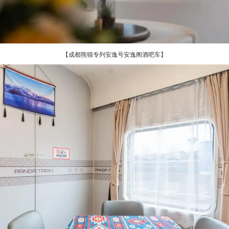
【成都熊猫专列安逸号安逸阁酒吧车】