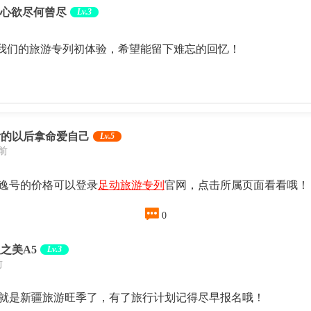
心欲尽何曾尽
Lv.3
我们的旅游专列初体验，希望能留下难忘的回忆！
后的以后拿命爱自己
Lv.5
天前
逸号的价格可以登录
足动旅游专列
官网，点击所属页面看看哦！

0
之美A5
Lv.3
前
就是新疆旅游旺季了，有了旅行计划记得尽早报名哦！