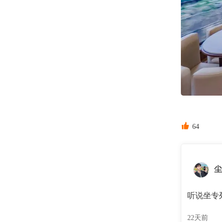

64
尘
听说坐专
22天前