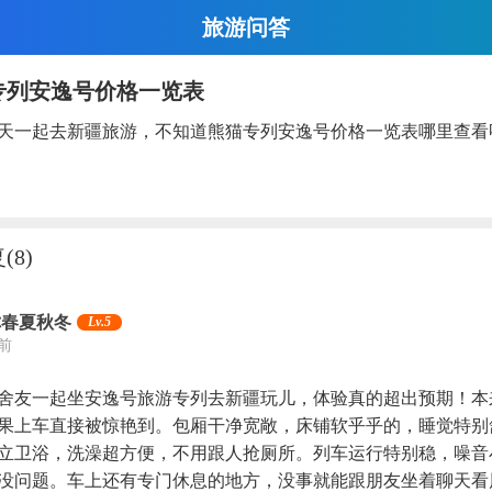
旅游问答
专列安逸号价格一览表
天一起去新疆旅游，不知道熊猫专列安逸号价格一览表哪里查看
复
(8)
你春夏秋冬
Lv.5
天前
舍友一起坐安逸号旅游专列去新疆玩儿，体验真的超出预期！本
果上车直接被惊艳到。包厢干净宽敞，床铺软乎乎的，睡觉特别
立卫浴，洗澡超方便，不用跟人抢厕所。列车运行特别稳，噪音
没问题。车上还有专门休息的地方，没事就能跟朋友坐着聊天看